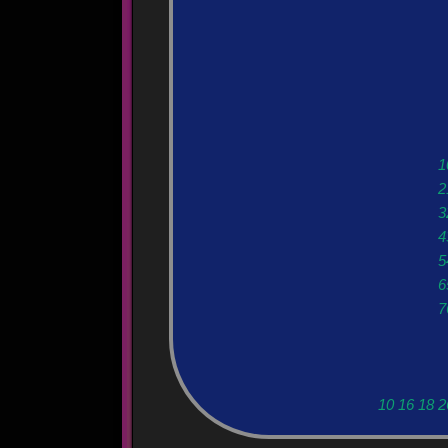
1
2
3
4
5
6
7
10 16 18 2