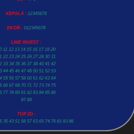
KEPALA :
12345678
EKOR :
012345678
LINE INVEST :
0 11 12 13 14 15 16 17 18 20
1 22 23 24 25 26 27 28 30 31
2 33 34 35 36 37 38 40 41 42
3 44 45 46 47 48 50 51 52 53
4 55 56 57 58 60 61 62 63 64
5 66 67 68 70 71 72 73 74 75
6 77 78 80 81 82 83 84 85 86
87 88
TOP 2D :
6 35 43 51 56 57 63 65 74 76 81 83 86