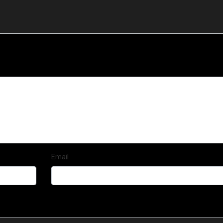
Email