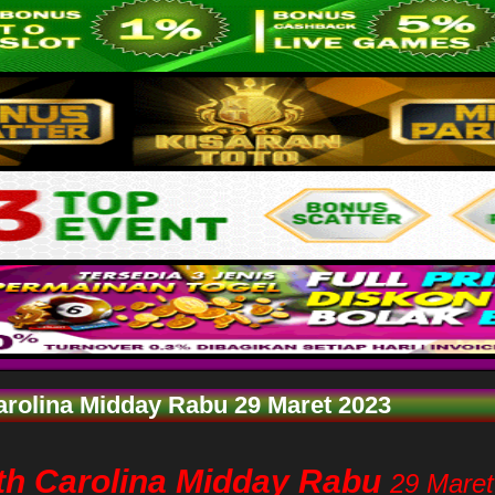
arolina Midday Rabu 29 Maret 2023
uth Carolina Midday Rabu
29 Maret