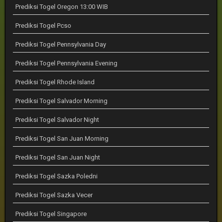
Prediksi Togel Oregon 13:00 WIB
Prediksi Togel Pcso
Prediksi Togel Pennsylvania Day
Prediksi Togel Pennsylvania Evening
Prediksi Togel Rhode Island
Prediksi Togel Salvador Morning
Prediksi Togel Salvador Night
Prediksi Togel San Juan Morning
Prediksi Togel San Juan Night
Prediksi Togel Sazka Poledni
Prediksi Togel Sazka Vecer
Prediksi Togel Singapore