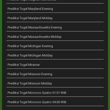
Prediksi Togel Maryland Evening
Prediksi Togel Maryland Midday
Prediksi Togel Massachusetts Evening
Prediksi Togel Massachusetts Midday
Prediksi Togel Michigan Evening
Prediksi Togel Michigan Midday
Prediksi Togel Miramar
Prediksi Togel Missouri Evening
Prediksi Togel Missouri Midday
Prediksi Togel Morocco Quatro 01:01 WIB
Prediksi Togel Morocco Quatro 04:00 WIB