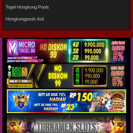
Togel Hongkong Pools
Hongkongpools Asli