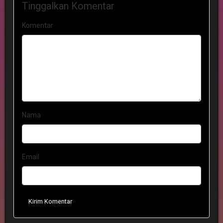
Tinggalkan Komentar
Komentar
Nama
Email
Kirim Komentar