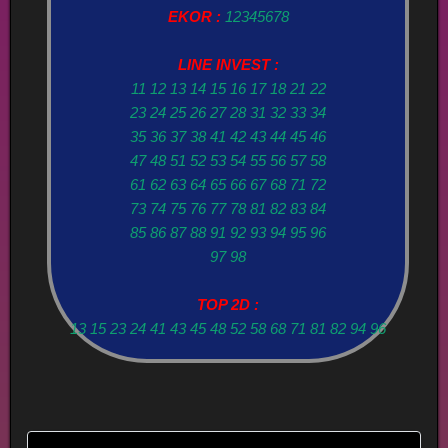
EKOR :
12345678
LINE INVEST :
11 12 13 14 15 16 17 18 21 22
23 24 25 26 27 28 31 32 33 34
35 36 37 38 41 42 43 44 45 46
47 48 51 52 53 54 55 56 57 58
61 62 63 64 65 66 67 68 71 72
73 74 75 76 77 78 81 82 83 84
85 86 87 88 91 92 93 94 95 96
97 98
TOP 2D :
13 15 23 24 41 43 45 48 52 58 68 71 81 82 94 96