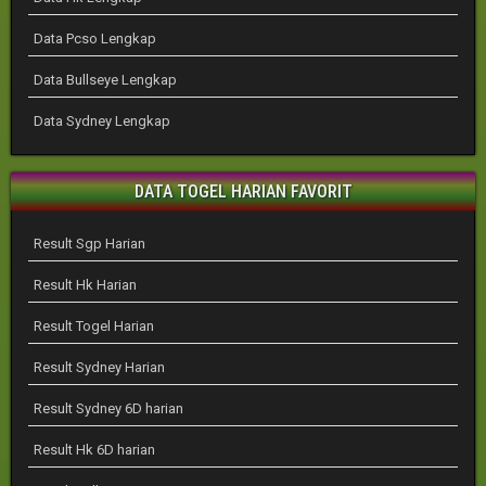
Data Pcso Lengkap
Data Bullseye Lengkap
Data Sydney Lengkap
DATA TOGEL HARIAN FAVORIT
Result Sgp Harian
Result Hk Harian
Result Togel Harian
Result Sydney Harian
Result Sydney 6D harian
Result Hk 6D harian