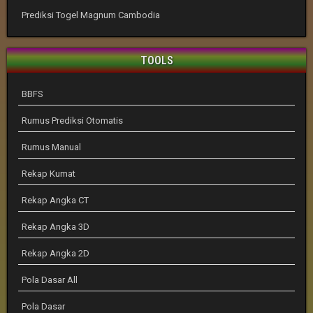
Prediksi Togel Magnum Cambodia
TOOLS
BBFS
Rumus Prediksi Otomatis
Rumus Manual
Rekap Kumat
Rekap Angka CT
Rekap Angka 3D
Rekap Angka 2D
Pola Dasar All
Pola Dasar