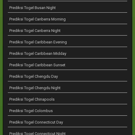
Prediksi Togel Busan Night
Prediksi Togel Canberra Morning
Prediksi Togel Canberra Night
Prediksi Togel Caribbean Evening
Prediksi Togel Caribbean Midday
Prediksi Togel Caribbean Sunset
Prediksi Togel Chengdu Day
Prediksi Togel Chengdu Night
Prediksi Togel Chinapools
Prediksi Togel Colombus
Prediksi Togel Connecticut Day
Prediksi Togel Connecticut Night