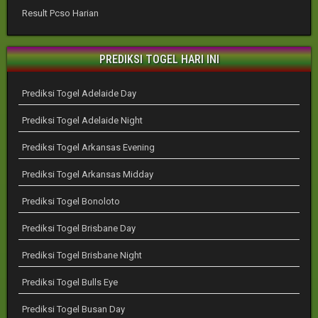
Result Pcso Harian
PREDIKSI TOGEL HARI INI
Prediksi Togel Adelaide Day
Prediksi Togel Adelaide Night
Prediksi Togel Arkansas Evening
Prediksi Togel Arkansas Midday
Prediksi Togel Bonoloto
Prediksi Togel Brisbane Day
Prediksi Togel Brisbane Night
Prediksi Togel Bulls Eye
Prediksi Togel Busan Day