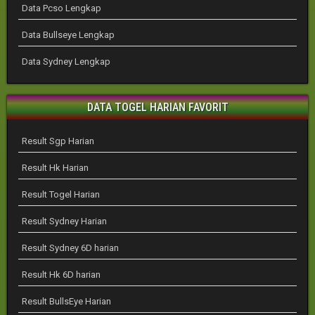
Data Pcso Lengkap
Data Bullseye Lengkap
Data Sydney Lengkap
DATA TOGEL HARIAN FAVORIT
Result Sgp Harian
Result Hk Harian
Result Togel Harian
Result Sydney Harian
Result Sydney 6D harian
Result Hk 6D harian
Result BullsEye Harian