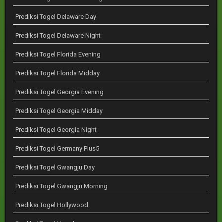
Prediksi Togel Delaware Day
Prediksi Togel Delaware Night
Prediksi Togel Florida Evening
Prediksi Togel Florida Midday
Prediksi Togel Georgia Evening
Prediksi Togel Georgia Midday
Prediksi Togel Georgia Night
Prediksi Togel Germany Plus5
Prediksi Togel Gwangju Day
Prediksi Togel Gwangju Morning
Prediksi Togel Hollywood