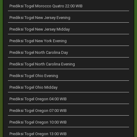
Prediksi Togel Morocco Quatro 22:00 WIB
Prediksi Togel New Jersey Evening
Prediksi Togel New Jersey Midday
Prediksi Togel New York Evening
Prediksi Togel North Carolina Day
Prediksi Togel North Carolina Evening
Prediksi Togel Ohio Evening
Prediksi Togel Ohio Midday
Prediksi Togel Oregon 04:00 WIB
Prediksi Togel Oregon 07:00 WIB
Prediksi Togel Oregon 10:00 WIB
Prediksi Togel Oregon 13:00 WIB