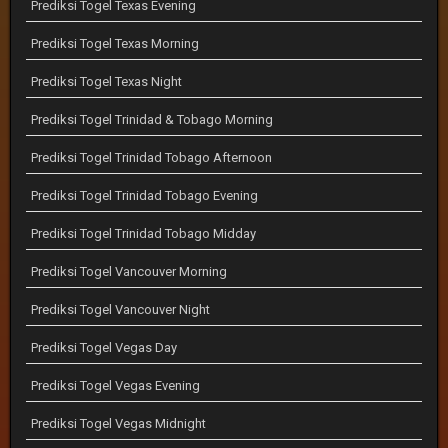
Prediksi Togel Texas Evening
Prediksi Togel Texas Morning
Prediksi Togel Texas Night
Prediksi Togel Trinidad & Tobago Morning
Prediksi Togel Trinidad Tobago Afternoon
Prediksi Togel Trinidad Tobago Evening
Prediksi Togel Trinidad Tobago Midday
Prediksi Togel Vancouver Morning
Prediksi Togel Vancouver Night
Prediksi Togel Vegas Day
Prediksi Togel Vegas Evening
Prediksi Togel Vegas Midnight