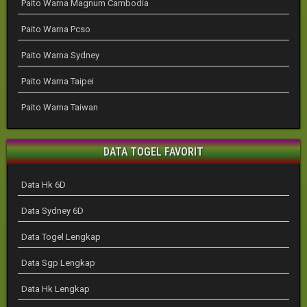
Paito Warna Magnum Cambodia
Paito Warna Pcso
Paito Warna Sydney
Paito Warna Taipei
Paito Warna Taiwan
DATA TOGEL FAVORIT
Data Hk 6D
Data Sydney 6D
Data Togel Lengkap
Data Sgp Lengkap
Data Hk Lengkap