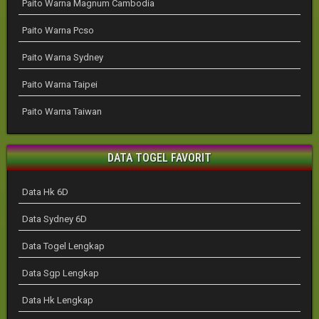
Paito Warna Magnum Cambodia
Paito Warna Pcso
Paito Warna Sydney
Paito Warna Taipei
Paito Warna Taiwan
DATA TOGEL FAVORIT
Data Hk 6D
Data Sydney 6D
Data Togel Lengkap
Data Sgp Lengkap
Data Hk Lengkap