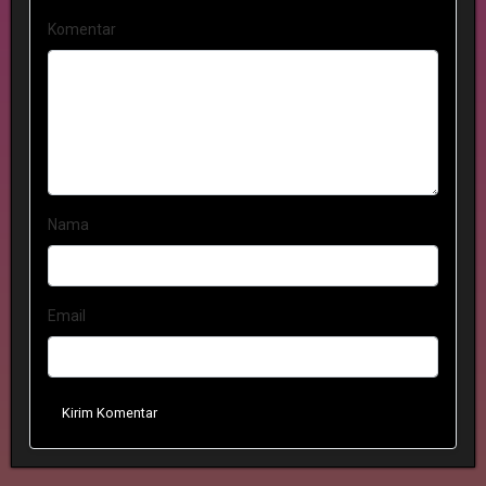
Komentar
Nama
Email
Kirim Komentar