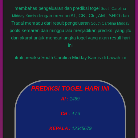
membahas pengeluaran dan prediksi togel
South Carolina
dengan mencari AI , CB , Ck , AM , SHIO dan
Midday
Kamis
Tradal memacu dari result pengeluaran
South Carolina Midday
pools kemaren dan minggu lalu menjadikan prediksi yang jitu
dan akurat untuk mencari angka togel yang akan result hari
ini
ikuti prediksi South Carolina Midday Kamis di bawah ini
PREDIKSI TOGEL HARI INI
AI :
1469
CB :
4 / 3
KEPALA :
12345679