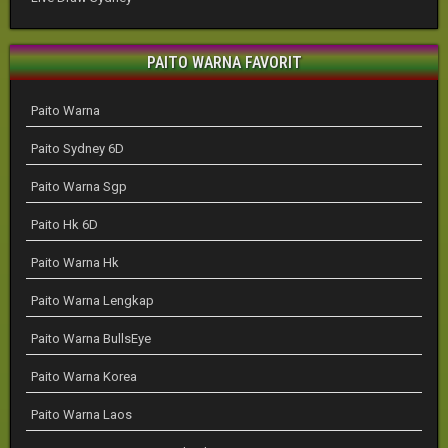
PAITO WARNA FAVORIT
Paito Warna
Paito Sydney 6D
Paito Warna Sgp
Paito Hk 6D
Paito Warna Hk
Paito Warna Lengkap
Paito Warna BullsEye
Paito Warna Korea
Paito Warna Laos