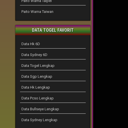
Paito Warna Taipei
Paito Warna Taiwan
DATA TOGEL FAVORIT
Data Hk 6D
Data Sydney 6D
Data Togel Lengkap
Data Sgp Lengkap
Data Hk Lengkap
Data Pcso Lengkap
Data Bullseye Lengkap
Data Sydney Lengkap