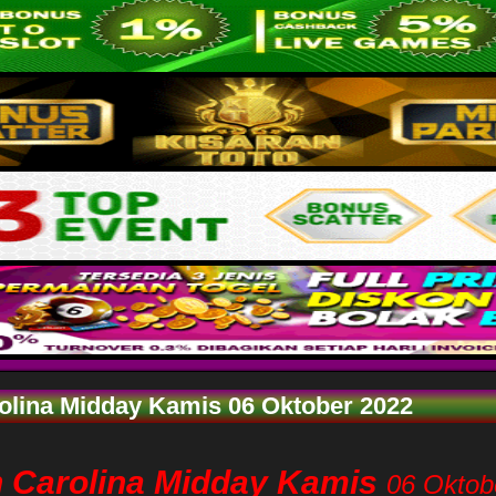
rolina Midday Kamis 06 Oktober 2022
h Carolina Midday Kamis
06 Oktob