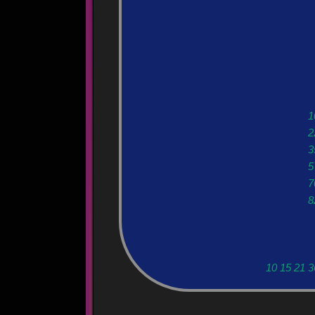
1
2
3
5
7
8
10 15 21 3