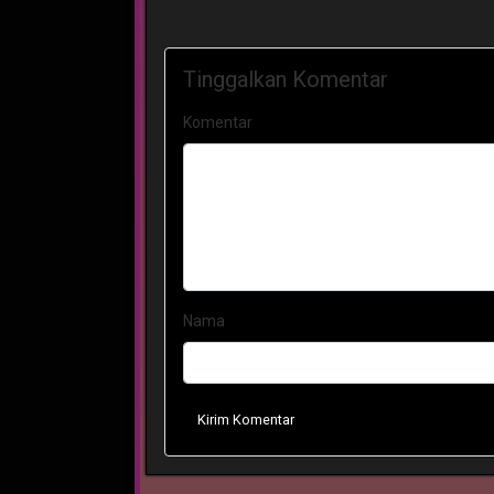
Tinggalkan Komentar
Komentar
Nama
Kirim Komentar