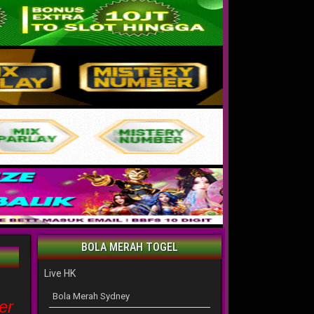
BOLA MERAH TOGEL
Live HK
Bola Merah Sydney
er