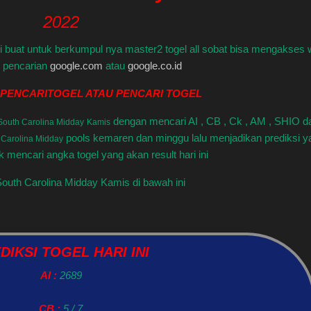
2022
di buat untuk berkumpul nya master2 togel all sobat bisa mengakses
n pencarian
google.com
atau
google.co.id
k
PENCARITOGEL ATAU PENCARI TOGEL
dengan mencari AI , CB , Ck , AM , SHIO d
South Carolina Midday
Kamis
pools kemaren dan minggu lalu menjadikan prediksi y
 Carolina Midday
uk mencari angka togel yang akan result hari ini
 South Carolina Midday Kamis di bawah ini
DIKSI TOGEL HARI INI
AI :
2689
CB :
5 / 7