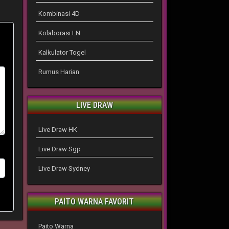
Kombinasi 4D
Kolaborasi LN
Kalkulator Togel
Rumus Harian
LIVE DRAW
Live Draw HK
Live Draw Sgp
Live Draw Sydney
PAITO WARNA FAVORIT
Paito Warna