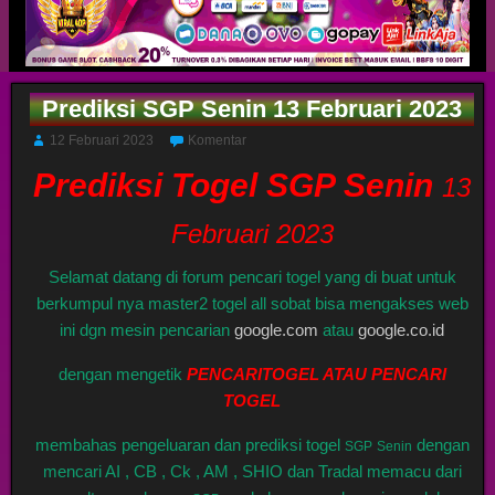
Prediksi SGP Senin 13 Februari 2023
12 Februari 2023
Komentar
Prediksi Togel SGP Senin
13
Februari 2023
Selamat datang di forum pencari togel yang di buat untuk
berkumpul nya master2 togel all sobat bisa mengakses web
ini dgn mesin pencarian
google.com
atau
google.co.id
dengan mengetik
PENCARITOGEL ATAU PENCARI
TOGEL
membahas pengeluaran dan prediksi togel
dengan
SGP
Senin
mencari AI , CB , Ck , AM , SHIO dan Tradal memacu dari