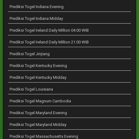
Prediksi Togel Indiana Evening
Prediksi Togel Indiana Midday
Prediksi Togel Ireland Daily Million 04:00 WIB
Prediksi Togel Ireland Daily Million 21:00 WIB
Prediksi Togel Jinjiang
Prediksi Togel Kentucky Evening
Prediksi Togel Kentucky Midday
Prediksi Togel Louisiana
Prediksi Togel Magnum Cambodia
Prediksi Togel Maryland Evening
Prediksi Togel Maryland Midday
Prediksi Togel Massachusetts Evening