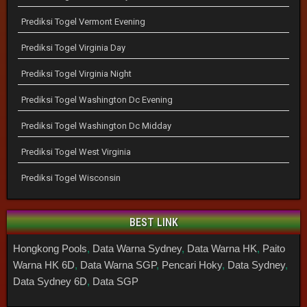
Prediksi Togel Vermont Evening
Prediksi Togel Virginia Day
Prediksi Togel Virginia Night
Prediksi Togel Washington Dc Evening
Prediksi Togel Washington Dc Midday
Prediksi Togel West Virginia
Prediksi Togel Wisconsin
BEST LINK
Hongkong Pools
,
Data Warna Sydney
,
Data Warna HK
,
Paito
Warna HK 6D
,
Data Warna SGP
,
Pencari Hoky
,
Data Sydney
,
Data Sydney 6D
,
Data SGP