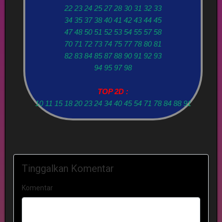
22 23 24 25 27 28 30 31 32 33
34 35 37 38 40 41 42 43 44 45
47 48 50 51 52 53 54 55 57 58
70 71 72 73 74 75 77 78 80 81
82 83 84 85 87 88 90 91 92 93
94 95 97 98
TOP 2D :
10 11 15 18 20 23 24 34 40 45 54 71 78 84 88 91
Tinggalkan Komentar
Komentar