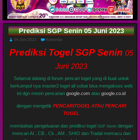
Prediksi SGP Senin 05 Juni 2023
04 Juni 2023
Komentar
Prediksi Togel SGP Senin
05
Juni 2023
Selamat datang di forum pencari togel yang di buat untuk
berkumpul nya master2 togel all sobat bisa mengakses web
ini dgn mesin pencarian
google.com
atau
google.co.id
dengan mengetik
PENCARITOGEL ATAU PENCARI
TOGEL
membahas pengeluaran dan prediksi togel
dengan
SGP
Senin
mencari AI , CB , Ck , AM , SHIO dan Tradal memacu dari