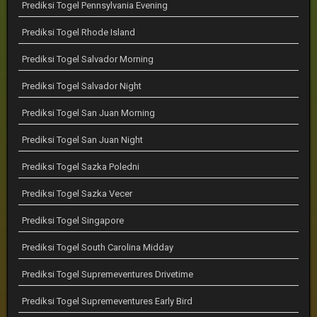
Prediksi Togel Pennsylvania Evening
Prediksi Togel Rhode Island
Prediksi Togel Salvador Morning
Prediksi Togel Salvador Night
Prediksi Togel San Juan Morning
Prediksi Togel San Juan Night
Prediksi Togel Sazka Poledni
Prediksi Togel Sazka Vecer
Prediksi Togel Singapore
Prediksi Togel South Carolina Midday
Prediksi Togel Supremeventures Drivetime
Prediksi Togel Supremeventures Early Bird