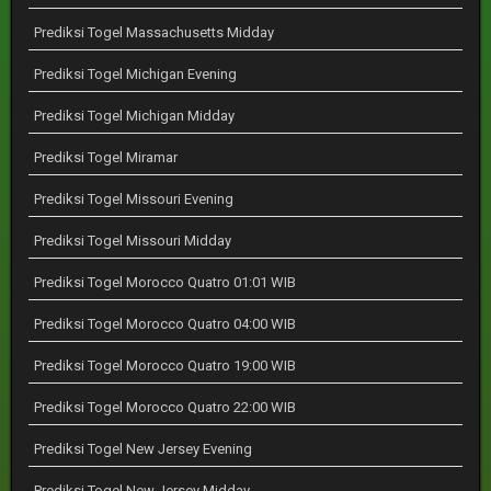
Prediksi Togel Massachusetts Midday
Prediksi Togel Michigan Evening
Prediksi Togel Michigan Midday
Prediksi Togel Miramar
Prediksi Togel Missouri Evening
Prediksi Togel Missouri Midday
Prediksi Togel Morocco Quatro 01:01 WIB
Prediksi Togel Morocco Quatro 04:00 WIB
Prediksi Togel Morocco Quatro 19:00 WIB
Prediksi Togel Morocco Quatro 22:00 WIB
Prediksi Togel New Jersey Evening
Prediksi Togel New Jersey Midday