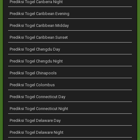
Prediksi Togel Canberra Night
Prediksi Togel Caribbean Evening
Prediksi Togel Caribbean Midday
Prediksi Togel Caribbean Sunset
Prediksi Togel Chengdu Day
Prediksi Togel Chengdu Night
Prediksi Togel Chinapools
Prediksi Togel Colombus
Prediksi Togel Connecticut Day
Prediksi Togel Connecticut Night
Prediksi Togel Delaware Day
Prediksi Togel Delaware Night