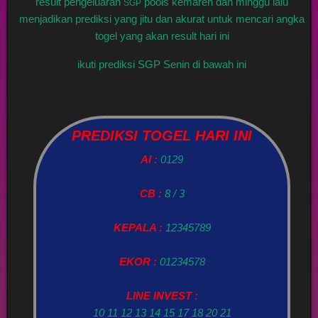
result pengeluaran
pools kemaren dan minggu lalu
SGP
menjadikan prediksi yang jitu dan akurat untuk mencari angka
togel yang akan result hari ini
ikuti prediksi SGP Senin di bawah ini
PREDIKSI TOGEL HARI INI
AI :
0129
CB :
8 / 3
KEPALA :
12345789
EKOR :
01234578
LINE INVEST :
10 11 12 13 14 15 17 18 20 21