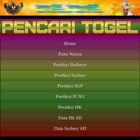
Home
Paito Warna
Prediksi Bullseye
Prediksi Sydney
Prediksi SGP
Prediksi PCSO
Prediksi HK
Data Hk 6D
Data Sydney 6D