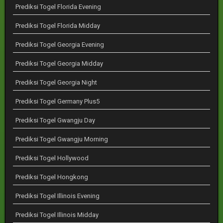
Prediksi Togel Florida Evening
Prediksi Togel Florida Midday
Prediksi Togel Georgia Evening
Prediksi Togel Georgia Midday
Prediksi Togel Georgia Night
Prediksi Togel Germany Plus5
Prediksi Togel Gwangju Day
Prediksi Togel Gwangju Morning
Prediksi Togel Hollywood
Prediksi Togel Hongkong
Prediksi Togel Illinois Evening
Prediksi Togel Illinois Midday