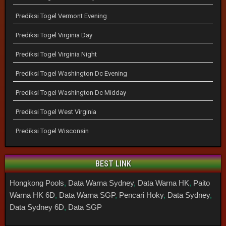
Prediksi Togel Vermont Evening
Prediksi Togel Virginia Day
Prediksi Togel Virginia Night
Prediksi Togel Washington Dc Evening
Prediksi Togel Washington Dc Midday
Prediksi Togel West Virginia
Prediksi Togel Wisconsin
BEST LINK
Hongkong Pools
,
Data Warna Sydney
,
Data Warna HK
,
Paito
Warna HK 6D
,
Data Warna SGP
,
Pencari Hoky
,
Data Sydney
,
Data Sydney 6D
,
Data SGP