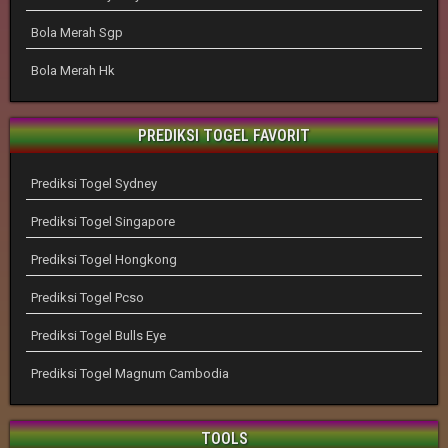
Bola Merah Sgp
Bola Merah Hk
PREDIKSI TOGEL FAVORIT
Prediksi Togel Sydney
Prediksi Togel Singapore
Prediksi Togel Hongkong
Prediksi Togel Pcso
Prediksi Togel Bulls Eye
Prediksi Togel Magnum Cambodia
TOOLS