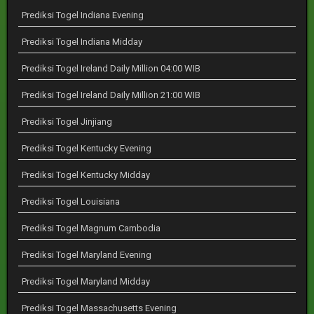
Prediksi Togel Indiana Evening
Prediksi Togel Indiana Midday
Prediksi Togel Ireland Daily Million 04:00 WIB
Prediksi Togel Ireland Daily Million 21:00 WIB
Prediksi Togel Jinjiang
Prediksi Togel Kentucky Evening
Prediksi Togel Kentucky Midday
Prediksi Togel Louisiana
Prediksi Togel Magnum Cambodia
Prediksi Togel Maryland Evening
Prediksi Togel Maryland Midday
Prediksi Togel Massachusetts Evening