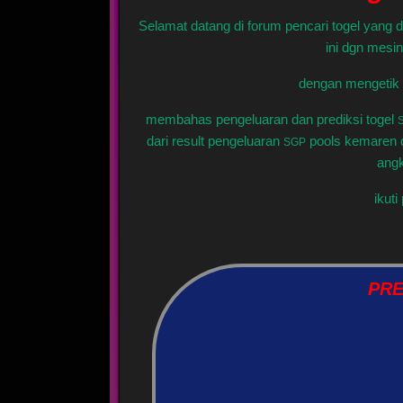
Selamat datang di forum pencari togel yang 
ini dgn mesi
dengan mengeti
membahas pengeluaran dan prediksi togel
dari result pengeluaran
pools kemaren d
SGP
angk
ikut
PRE