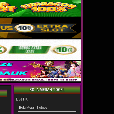
BOLA MERAH TOGEL
Live HK
Bola Merah Sydney