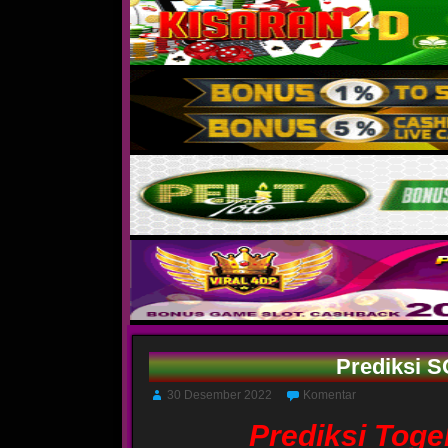
Prediksi 
30 Desember 2022
Komentar
Prediksi Tog