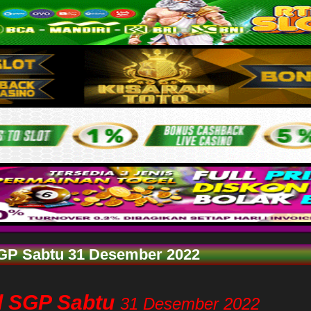
SGP Sabtu 31 Desember 2022
el SGP Sabtu
31 Desember 2022