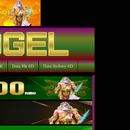
HK
Data Hk 6D
Data Sydney 6D