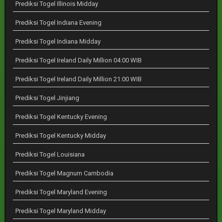
Prediksi Togel Illinois Midday
Prediksi Togel Indiana Evening
Prediksi Togel Indiana Midday
Prediksi Togel Ireland Daily Million 04:00 WIB
Prediksi Togel Ireland Daily Million 21:00 WIB
Prediksi Togel Jinjiang
Prediksi Togel Kentucky Evening
Prediksi Togel Kentucky Midday
Prediksi Togel Louisiana
Prediksi Togel Magnum Cambodia
Prediksi Togel Maryland Evening
Prediksi Togel Maryland Midday