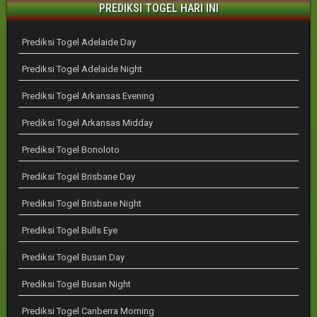
PREDIKSI TOGEL HARI INI
Prediksi Togel Adelaide Day
Prediksi Togel Adelaide Night
Prediksi Togel Arkansas Evening
Prediksi Togel Arkansas Midday
Prediksi Togel Bonoloto
Prediksi Togel Brisbane Day
Prediksi Togel Brisbane Night
Prediksi Togel Bulls Eye
Prediksi Togel Busan Day
Prediksi Togel Busan Night
Prediksi Togel Canberra Morning