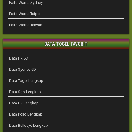
Paito Warna Sydney
Paito Warna Taipei
Paito Warna Taiwan
DATA TOGEL FAVORIT
Data Hk 6D
Data Sydney 6D
Data Togel Lengkap
Data Sgp Lengkap
Data Hk Lengkap
Data Pcso Lengkap
Data Bullseye Lengkap