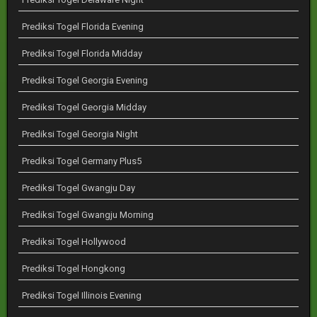
Prediksi Togel Florida Evening
Prediksi Togel Florida Midday
Prediksi Togel Georgia Evening
Prediksi Togel Georgia Midday
Prediksi Togel Georgia Night
Prediksi Togel Germany Plus5
Prediksi Togel Gwangju Day
Prediksi Togel Gwangju Morning
Prediksi Togel Hollywood
Prediksi Togel Hongkong
Prediksi Togel Illinois Evening