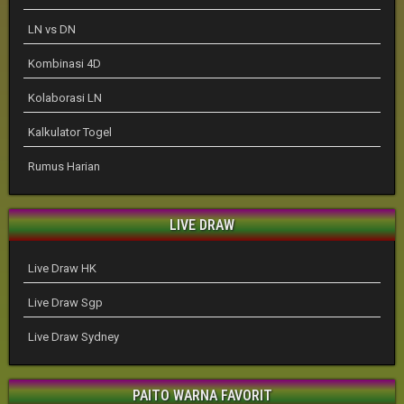
LN vs DN
Kombinasi 4D
Kolaborasi LN
Kalkulator Togel
Rumus Harian
LIVE DRAW
Live Draw HK
Live Draw Sgp
Live Draw Sydney
PAITO WARNA FAVORIT