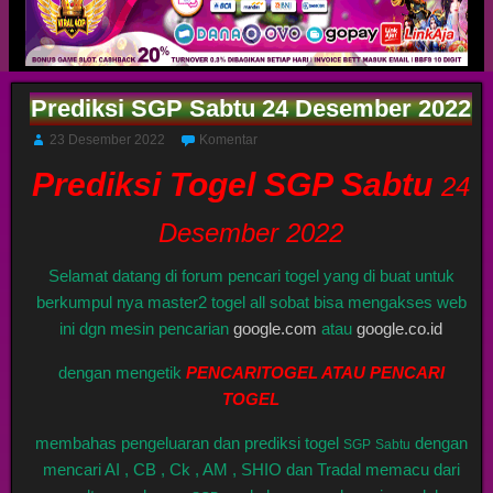
Prediksi SGP Sabtu 24 Desember 2022
23 Desember 2022
Komentar
Prediksi Togel SGP Sabtu
24
Desember 2022
Selamat datang di forum pencari togel yang di buat untuk
berkumpul nya master2 togel all sobat bisa mengakses web
ini dgn mesin pencarian
google.com
atau
google.co.id
dengan mengetik
PENCARITOGEL ATAU PENCARI
TOGEL
membahas pengeluaran dan prediksi togel
dengan
SGP
Sabtu
mencari AI , CB , Ck , AM , SHIO dan Tradal memacu dari