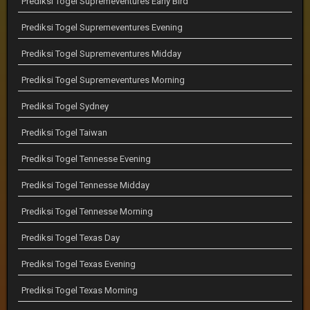
Prediksi Togel Supremeventures Early Bird
Prediksi Togel Supremeventures Evening
Prediksi Togel Supremeventures Midday
Prediksi Togel Supremeventures Morning
Prediksi Togel Sydney
Prediksi Togel Taiwan
Prediksi Togel Tennesse Evening
Prediksi Togel Tennesse Midday
Prediksi Togel Tennesse Morning
Prediksi Togel Texas Day
Prediksi Togel Texas Evening
Prediksi Togel Texas Morning