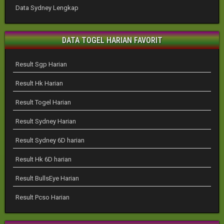
Data Sydney Lengkap
DATA TOGEL HARIAN FAVORIT
Result Sgp Harian
Result Hk Harian
Result Togel Harian
Result Sydney Harian
Result Sydney 6D harian
Result Hk 6D harian
Result BullsEye Harian
Result Pcso Harian