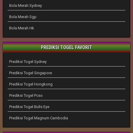
Bola Merah Sydney
Bola Merah Sgp
Bola Merah Hk
PREDIKSI TOGEL FAVORIT
Prediksi Togel Sydney
Prediksi Togel Singapore
Prediksi Togel Hongkong
Prediksi Togel Pcso
Prediksi Togel Bulls Eye
Prediksi Togel Magnum Cambodia