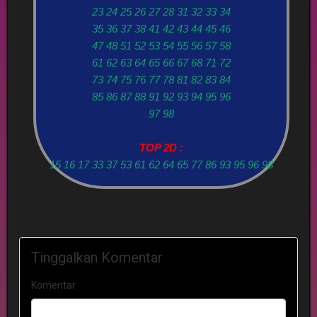
23 24 25 26 27 28 31 32 33 34
35 36 37 38 41 42 43 44 45 46
47 48 51 52 53 54 55 56 57 58
61 62 63 64 65 66 67 68 71 72
73 74 75 76 77 78 81 82 83 84
85 86 87 88 91 92 93 94 95 96
97 98
TOP 2D :
15 16 17 33 37 53 61 62 64 65 77 86 93 95 96 98
Tinggalkan Komentar
Komentar