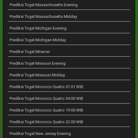
Prediksi Togel Massachusetts Evening
Prediksi Togel Massachusetts Midday
Prediksi Togel Michigan Evening
Prediksi Togel Michigan Midday
Prediksi Togel Miramar
Prediksi Togel Missouri Evening
Prediksi Togel Missouri Midday
Prediksi Togel Morocco Quatro 01:01 WIB
Prediksi Togel Morocco Quatro 04:00 WIB
Prediksi Togel Morocco Quatro 19:00 WIB
Prediksi Togel Morocco Quatro 22:00 WIB
Prediksi Togel New Jersey Evening