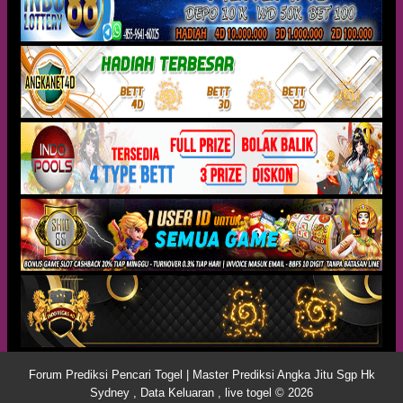
Forum Prediksi Pencari Togel | Master Prediksi Angka Jitu Sgp Hk
Sydney , Data Keluaran , live togel © 2026