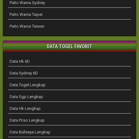
Paito Warna Sydney
Paito Warna Taipei
Paito Warna Taiwan
DATA TOGEL FAVORIT
Data Hk 6D
Data Sydney 6D
Data Togel Lengkap
Data Sgp Lengkap
Data Hk Lengkap
Data Pcso Lengkap
Data Bullseye Lengkap