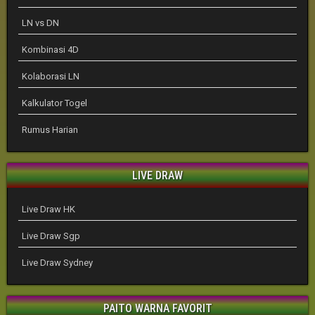
LN vs DN
Kombinasi 4D
Kolaborasi LN
Kalkulator Togel
Rumus Harian
LIVE DRAW
Live Draw HK
Live Draw Sgp
Live Draw Sydney
PAITO WARNA FAVORIT