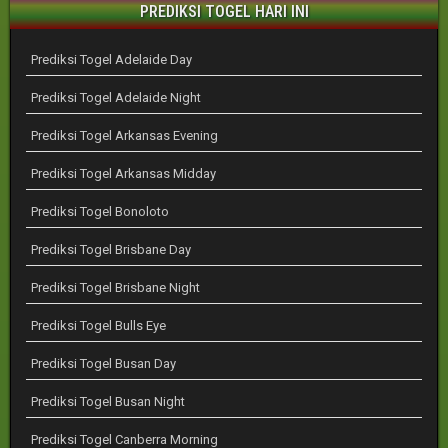
PREDIKSI TOGEL HARI INI
Prediksi Togel Adelaide Day
Prediksi Togel Adelaide Night
Prediksi Togel Arkansas Evening
Prediksi Togel Arkansas Midday
Prediksi Togel Bonoloto
Prediksi Togel Brisbane Day
Prediksi Togel Brisbane Night
Prediksi Togel Bulls Eye
Prediksi Togel Busan Day
Prediksi Togel Busan Night
Prediksi Togel Canberra Morning