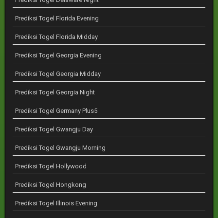
Prediksi Togel Florida Evening
Prediksi Togel Florida Midday
Prediksi Togel Georgia Evening
Prediksi Togel Georgia Midday
Prediksi Togel Georgia Night
Prediksi Togel Germany Plus5
Prediksi Togel Gwangju Day
Prediksi Togel Gwangju Morning
Prediksi Togel Hollywood
Prediksi Togel Hongkong
Prediksi Togel Illinois Evening