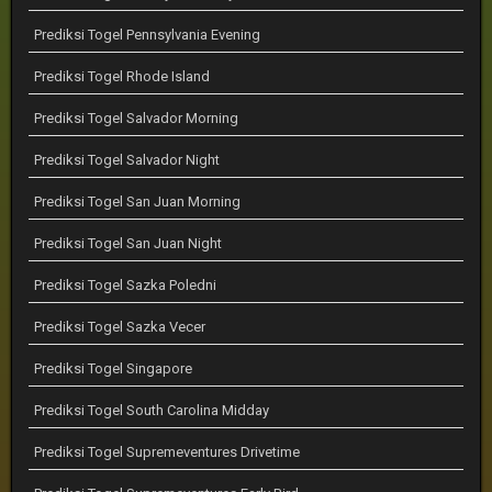
Prediksi Togel Pennsylvania Evening
Prediksi Togel Rhode Island
Prediksi Togel Salvador Morning
Prediksi Togel Salvador Night
Prediksi Togel San Juan Morning
Prediksi Togel San Juan Night
Prediksi Togel Sazka Poledni
Prediksi Togel Sazka Vecer
Prediksi Togel Singapore
Prediksi Togel South Carolina Midday
Prediksi Togel Supremeventures Drivetime