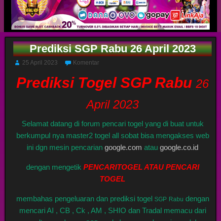
Prediksi SGP Rabu 26 April 2023
25 April 2023
Komentar
Prediksi Togel SGP Rabu
26
April 2023
Selamat datang di forum pencari togel yang di buat untuk
berkumpul nya master2 togel all sobat bisa mengakses web
ini dgn mesin pencarian
google.com
atau
google.co.id
dengan mengetik
PENCARITOGEL ATAU PENCARI
TOGEL
membahas pengeluaran dan prediksi togel
dengan
SGP
Rabu
mencari AI , CB , Ck , AM , SHIO dan Tradal memacu dari