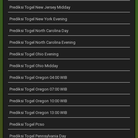
Prediksi Togel New Jersey Midday
Prediksi Togel New York Evening
Prediksi Togel North Carolina Day
Prediksi Togel North Carolina Evening
Prediksi Togel Ohio Evening
Prediksi Togel Ohio Midday
Prediksi Togel Oregon 04:00 WIB
Prediksi Togel Oregon 07:00 WIB
Prediksi Togel Oregon 10:00 WIB
Prediksi Togel Oregon 13:00 WIB
Prediksi Togel Pcso
Prediksi Togel Pennsylvania Day