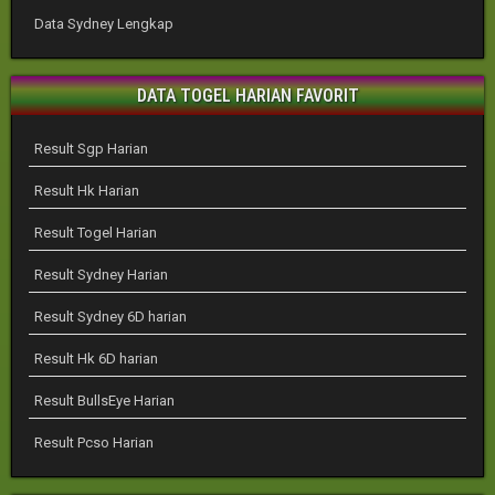
Data Sydney Lengkap
DATA TOGEL HARIAN FAVORIT
Result Sgp Harian
Result Hk Harian
Result Togel Harian
Result Sydney Harian
Result Sydney 6D harian
Result Hk 6D harian
Result BullsEye Harian
Result Pcso Harian