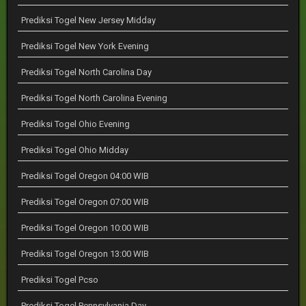
Prediksi Togel New Jersey Midday
Prediksi Togel New York Evening
Prediksi Togel North Carolina Day
Prediksi Togel North Carolina Evening
Prediksi Togel Ohio Evening
Prediksi Togel Ohio Midday
Prediksi Togel Oregon 04:00 WIB
Prediksi Togel Oregon 07:00 WIB
Prediksi Togel Oregon 10:00 WIB
Prediksi Togel Oregon 13:00 WIB
Prediksi Togel Pcso
Prediksi Togel Pennsylvania Day