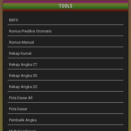
TOOLS
BBFS
Rumus Prediksi Otomatis
Rumus Manual
Rekap Kumat
Rekap Angka CT
Rekap Angka 3D
Rekap Angka 2D
Pola Dasar All
Pola Dasar
Pembalik Angka