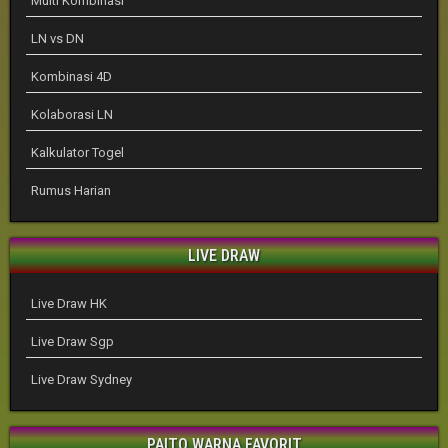
Multi Kombinasi
LN vs DN
Kombinasi 4D
Kolaborasi LN
Kalkulator Togel
Rumus Harian
LIVE DRAW
Live Draw HK
Live Draw Sgp
Live Draw Sydney
PAITO WARNA FAVORIT