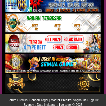
Forum Prediksi Pencari Togel | Master Prediksi Angka Jitu Sgp Hk
Sydney , Data Keluaran , live togel © 2026