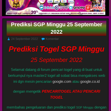
Prediksi SGP Minggu 25 September
2022
24 September 2022
Komentar
Prediksi Togel SGP Minggu
25 September 2022
Selamat datang di forum pencari togel yang di buat untuk
berkumpul nya master2 togel all sobat bisa mengakses web
ini dgn mesin pencarian
google.com
atau
google.co.id
dengan mengetik
PENCARITOGEL ATAU PENCARI
TOGEL
membahas pengeluaran dan prediksi togel
dengan
SGP
Minggu