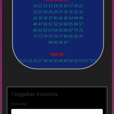
10 11 12 13 14 15 16 17 20 21
22 23 24 25 26 27 30 31 32 33
34 35 36 37 40 41 42 43 44 45
46 47 50 51 52 53 54 55 56 57
60 61 62 63 64 65 66 67 70 71
72 73 74 75 76 77 90 91 92 93
94 95 96 97
TOP 2D :
15 17 22 25 27 30 34 42 44 50 52 62 63 67 72 97
Tinggalkan Komentar
Komentar