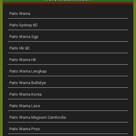
Paito Warna
Paito Sydney 6D
Paito Warna Sgp
Paito Hk 6D
Paito Warna Hk
Paito Warna Lengkap
Paito Warna BullsEye
Paito Warna Korea
Paito Warna Laos
Paito Warna Magnum Cambodia
Paito Warna Pcso