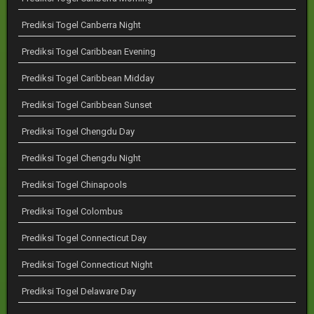
Prediksi Togel Canberra Night
Prediksi Togel Caribbean Evening
Prediksi Togel Caribbean Midday
Prediksi Togel Caribbean Sunset
Prediksi Togel Chengdu Day
Prediksi Togel Chengdu Night
Prediksi Togel Chinapools
Prediksi Togel Colombus
Prediksi Togel Connecticut Day
Prediksi Togel Connecticut Night
Prediksi Togel Delaware Day