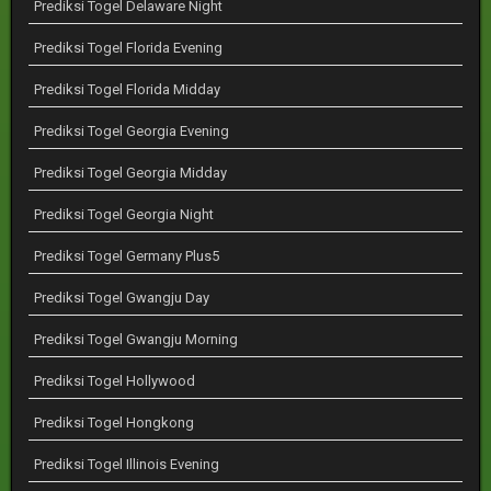
Prediksi Togel Delaware Night
Prediksi Togel Florida Evening
Prediksi Togel Florida Midday
Prediksi Togel Georgia Evening
Prediksi Togel Georgia Midday
Prediksi Togel Georgia Night
Prediksi Togel Germany Plus5
Prediksi Togel Gwangju Day
Prediksi Togel Gwangju Morning
Prediksi Togel Hollywood
Prediksi Togel Hongkong
Prediksi Togel Illinois Evening