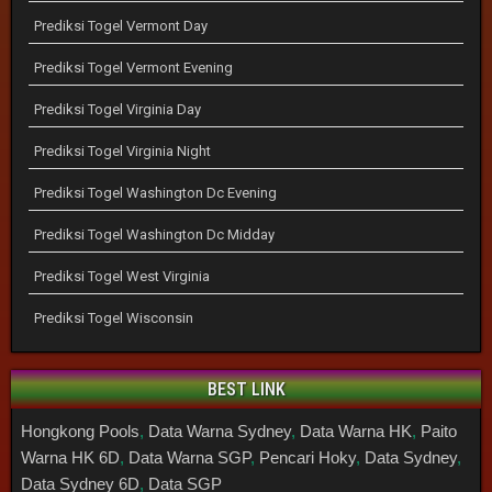
Prediksi Togel Vermont Day
Prediksi Togel Vermont Evening
Prediksi Togel Virginia Day
Prediksi Togel Virginia Night
Prediksi Togel Washington Dc Evening
Prediksi Togel Washington Dc Midday
Prediksi Togel West Virginia
Prediksi Togel Wisconsin
BEST LINK
Hongkong Pools
,
Data Warna Sydney
,
Data Warna HK
,
Paito
Warna HK 6D
,
Data Warna SGP
,
Pencari Hoky
,
Data Sydney
,
Data Sydney 6D
,
Data SGP