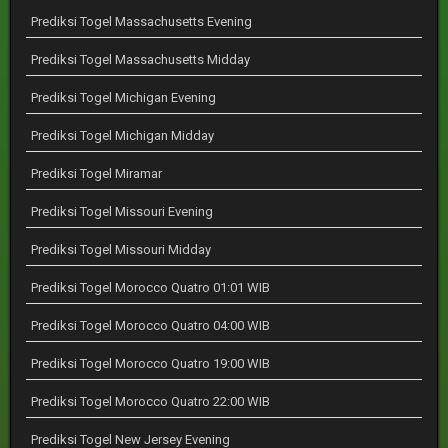
Prediksi Togel Massachusetts Evening
Prediksi Togel Massachusetts Midday
Prediksi Togel Michigan Evening
Prediksi Togel Michigan Midday
Prediksi Togel Miramar
Prediksi Togel Missouri Evening
Prediksi Togel Missouri Midday
Prediksi Togel Morocco Quatro 01:01 WIB
Prediksi Togel Morocco Quatro 04:00 WIB
Prediksi Togel Morocco Quatro 19:00 WIB
Prediksi Togel Morocco Quatro 22:00 WIB
Prediksi Togel New Jersey Evening