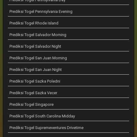
Prediksi Togel Pennsylvania Evening
Prediksi Togel Rhode Island
Prediksi Togel Salvador Morning
Prediksi Togel Salvador Night
Prediksi Togel San Juan Morning
Prediksi Togel San Juan Night
Prediksi Togel Sazka Poledni
Prediksi Togel Sazka Vecer
Prediksi Togel Singapore
Prediksi Togel South Carolina Midday
Prediksi Togel Supremeventures Drivetime