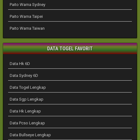
Paito Warna Sydney
Paito Warna Taipei
Paito Warna Taiwan
DATA TOGEL FAVORIT
Data Hk 6D
Data Sydney 6D
Data Togel Lengkap
Data Sgp Lengkap
Data Hk Lengkap
Data Pcso Lengkap
Data Bullseye Lengkap