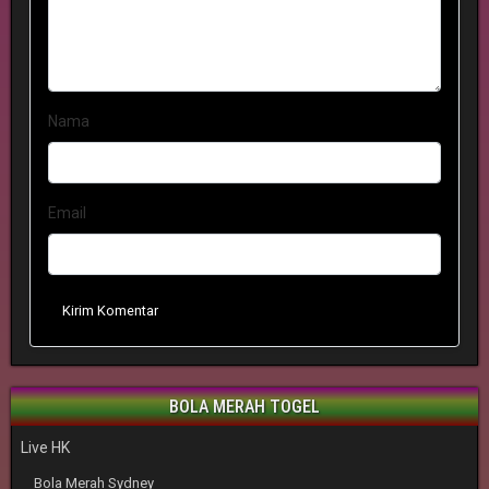
Nama
Email
Kirim Komentar
BOLA MERAH TOGEL
Live HK
Bola Merah Sydney