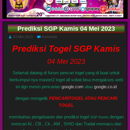
Prediksi SGP Kamis 04 Mei 2023
03 Mei 2023
Komentar
Prediksi Togel SGP Kamis
04 Mei 2023
Selamat datang di forum pencari togel yang di buat untuk
berkumpul nya master2 togel all sobat bisa mengakses web
ini dgn mesin pencarian
google.com
atau
google.co.id
dengan mengetik
PENCARITOGEL ATAU PENCARI
TOGEL
membahas pengeluaran dan prediksi togel
dengan
SGP
Kamis
mencari AI , CB , Ck , AM , SHIO dan Tradal memacu dari