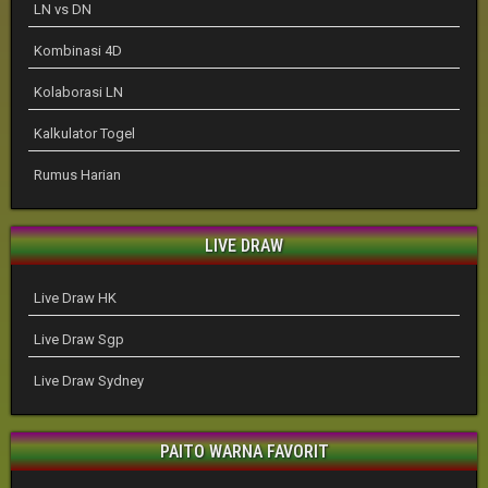
LN vs DN
Kombinasi 4D
Kolaborasi LN
Kalkulator Togel
Rumus Harian
LIVE DRAW
Live Draw HK
Live Draw Sgp
Live Draw Sydney
PAITO WARNA FAVORIT