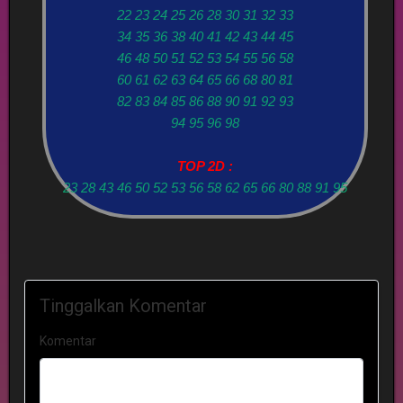
22 23 24 25 26 28 30 31 32 33
34 35 36 38 40 41 42 43 44 45
46 48 50 51 52 53 54 55 56 58
60 61 62 63 64 65 66 68 80 81
82 83 84 85 86 88 90 91 92 93
94 95 96 98
TOP 2D :
23 28 43 46 50 52 53 56 58 62 65 66 80 88 91 95
Tinggalkan Komentar
Komentar