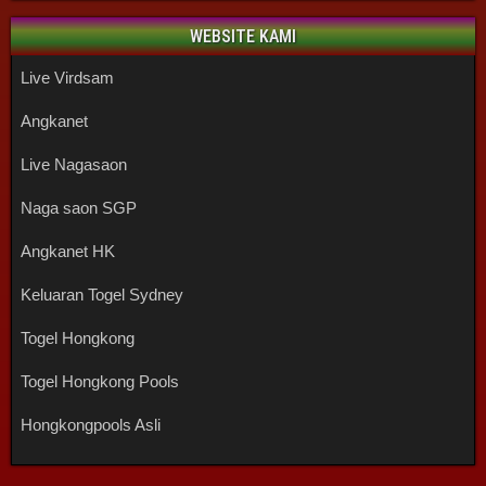
WEBSITE KAMI
Live Virdsam
Angkanet
Live Nagasaon
Naga saon SGP
Angkanet HK
Keluaran Togel Sydney
Togel Hongkong
Togel Hongkong Pools
Hongkongpools Asli