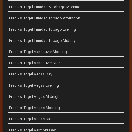
Prediksi Togel Trinidad & Tobago Morning
Prediksi Togel Trinidad Tobago Afternoon
Prediksi Togel Trinidad Tobago Evening
Prediksi Togel Trinidad Tobago Midday
Prediksi Togel Vancouver Morning
Prediksi Togel Vancouver Night
Prediksi Togel Vegas Day
Prediksi Togel Vegas Evening
Prediksi Togel Vegas Midnight
Prediksi Togel Vegas Morning
Prediksi Togel Vegas Night
Prediksi Togel Vermont Day