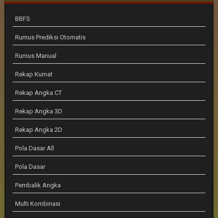
BBFS
Rumus Prediksi Otomatis
Rumus Manual
Rekap Kumat
Rekap Angka CT
Rekap Angka 3D
Rekap Angka 2D
Pola Dasar All
Pola Dasar
Pembalik Angka
Multi Kombinasi