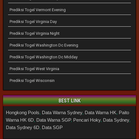
Prediksi Togel Vermont Evening
Prediksi Togel Virginia Day
Prediksi Togel Virginia Night
Prediksi Togel Washington Dc Evening
Prediksi Togel Washington Dc Midday
Prediksi Togel West Virginia
Prediksi Togel Wisconsin
BEST LINK
Hongkong Pools
,
Data Warna Sydney
,
Data Warna HK
,
Paito
Warna HK 6D
,
Data Warna SGP
,
Pencari Hoky
,
Data Sydney
,
Data Sydney 6D
,
Data SGP