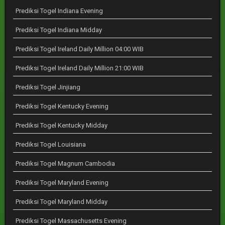
Prediksi Togel Indiana Evening
Prediksi Togel Indiana Midday
Prediksi Togel Ireland Daily Million 04:00 WIB
Prediksi Togel Ireland Daily Million 21:00 WIB
Prediksi Togel Jinjiang
Prediksi Togel Kentucky Evening
Prediksi Togel Kentucky Midday
Prediksi Togel Louisiana
Prediksi Togel Magnum Cambodia
Prediksi Togel Maryland Evening
Prediksi Togel Maryland Midday
Prediksi Togel Massachusetts Evening