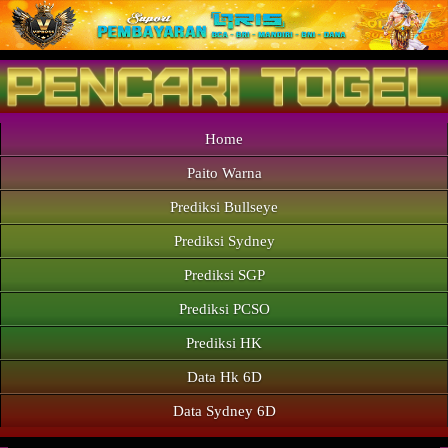
Home
Paito Warna
Prediksi Bullseye
Prediksi Sydney
Prediksi SGP
Prediksi PCSO
Prediksi HK
Data Hk 6D
Data Sydney 6D