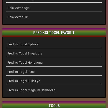
Bola Merah Sgp
Bola Merah Hk
PREDIKSI TOGEL FAVORIT
Prediksi Togel Sydney
Prediksi Togel Singapore
Prediksi Togel Hongkong
Prediksi Togel Pcso
Prediksi Togel Bulls Eye
Prediksi Togel Magnum Cambodia
TOOLS