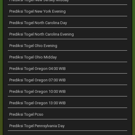
Prediksi Togel New York Evening
Prediksi Togel North Carolina Day
Prediksi Togel North Carolina Evening
Prediksi Togel Ohio Evening
Prediksi Togel Ohio Midday
Prediksi Togel Oregon 04:00 WIB
Prediksi Togel Oregon 07:00 WIB
Prediksi Togel Oregon 10:00 WIB
Prediksi Togel Oregon 13:00 WIB
Prediksi Togel Pcso
Prediksi Togel Pennsylvania Day