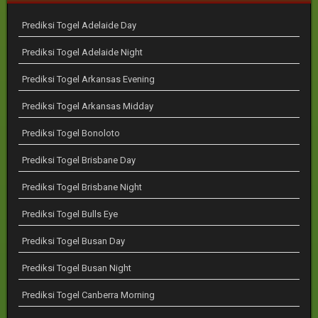
Prediksi Togel Adelaide Day
Prediksi Togel Adelaide Night
Prediksi Togel Arkansas Evening
Prediksi Togel Arkansas Midday
Prediksi Togel Bonoloto
Prediksi Togel Brisbane Day
Prediksi Togel Brisbane Night
Prediksi Togel Bulls Eye
Prediksi Togel Busan Day
Prediksi Togel Busan Night
Prediksi Togel Canberra Morning