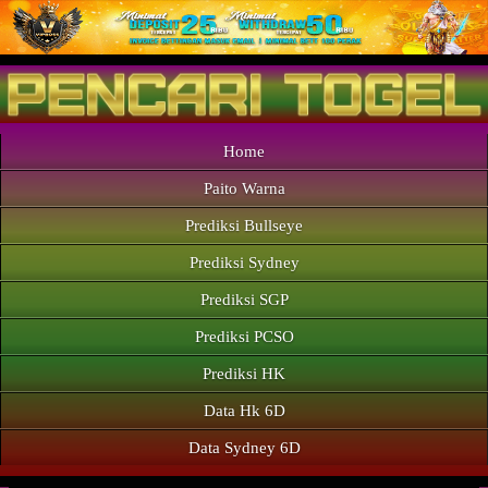
Home
Paito Warna
Prediksi Bullseye
Prediksi Sydney
Prediksi SGP
Prediksi PCSO
Prediksi HK
Data Hk 6D
Data Sydney 6D