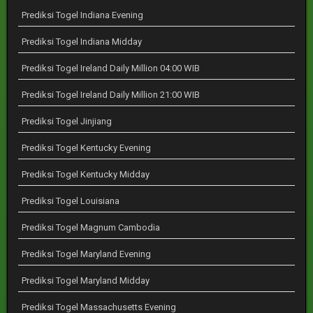
Prediksi Togel Indiana Evening
Prediksi Togel Indiana Midday
Prediksi Togel Ireland Daily Million 04:00 WIB
Prediksi Togel Ireland Daily Million 21:00 WIB
Prediksi Togel Jinjiang
Prediksi Togel Kentucky Evening
Prediksi Togel Kentucky Midday
Prediksi Togel Louisiana
Prediksi Togel Magnum Cambodia
Prediksi Togel Maryland Evening
Prediksi Togel Maryland Midday
Prediksi Togel Massachusetts Evening