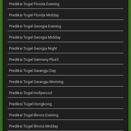
Prediksi Togel Florida Evening
Prediksi Togel Florida Midday
Prediksi Togel Georgia Evening
Prediksi Togel Georgia Midday
Prediksi Togel Georgia Night
Prediksi Togel Germany Plus5
Prediksi Togel Gwangju Day
Prediksi Togel Gwangju Morning
Prediksi Togel Hollywood
Prediksi Togel Hongkong
Prediksi Togel Illinois Evening
Prediksi Togel Illinois Midday