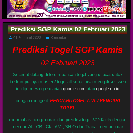
Prediksi SGP Kamis 02 Februari 2023
01 Februari 2023
Komentar
Prediksi Togel SGP Kamis
02 Februari 2023
Selamat datang di forum pencari togel yang di buat untuk
berkumpul nya master2 togel all sobat bisa mengakses web
ini dgn mesin pencarian
google.com
atau
google.co.id
dengan mengetik
PENCARITOGEL ATAU PENCARI
TOGEL
membahas pengeluaran dan prediksi togel
dengan
SGP
Kamis
mencari AI , CB , Ck , AM , SHIO dan Tradal memacu dari