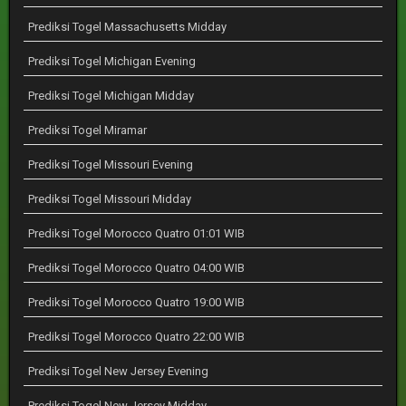
Prediksi Togel Massachusetts Midday
Prediksi Togel Michigan Evening
Prediksi Togel Michigan Midday
Prediksi Togel Miramar
Prediksi Togel Missouri Evening
Prediksi Togel Missouri Midday
Prediksi Togel Morocco Quatro 01:01 WIB
Prediksi Togel Morocco Quatro 04:00 WIB
Prediksi Togel Morocco Quatro 19:00 WIB
Prediksi Togel Morocco Quatro 22:00 WIB
Prediksi Togel New Jersey Evening
Prediksi Togel New Jersey Midday