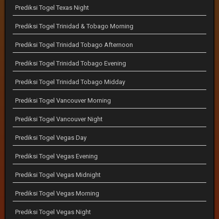
Prediksi Togel Texas Night
Prediksi Togel Trinidad & Tobago Morning
Prediksi Togel Trinidad Tobago Afternoon
Prediksi Togel Trinidad Tobago Evening
Prediksi Togel Trinidad Tobago Midday
Prediksi Togel Vancouver Morning
Prediksi Togel Vancouver Night
Prediksi Togel Vegas Day
Prediksi Togel Vegas Evening
Prediksi Togel Vegas Midnight
Prediksi Togel Vegas Morning
Prediksi Togel Vegas Night