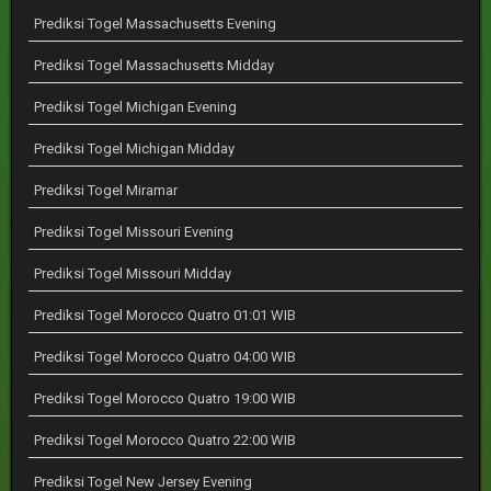
Prediksi Togel Massachusetts Evening
Prediksi Togel Massachusetts Midday
Prediksi Togel Michigan Evening
Prediksi Togel Michigan Midday
Prediksi Togel Miramar
Prediksi Togel Missouri Evening
Prediksi Togel Missouri Midday
Prediksi Togel Morocco Quatro 01:01 WIB
Prediksi Togel Morocco Quatro 04:00 WIB
Prediksi Togel Morocco Quatro 19:00 WIB
Prediksi Togel Morocco Quatro 22:00 WIB
Prediksi Togel New Jersey Evening