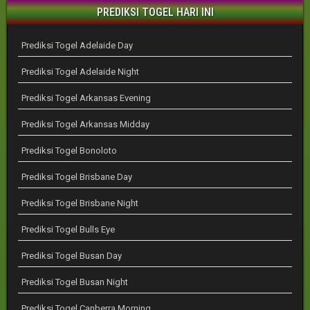
PREDIKSI TOGEL HARI INI
Prediksi Togel Adelaide Day
Prediksi Togel Adelaide Night
Prediksi Togel Arkansas Evening
Prediksi Togel Arkansas Midday
Prediksi Togel Bonoloto
Prediksi Togel Brisbane Day
Prediksi Togel Brisbane Night
Prediksi Togel Bulls Eye
Prediksi Togel Busan Day
Prediksi Togel Busan Night
Prediksi Togel Canberra Morning