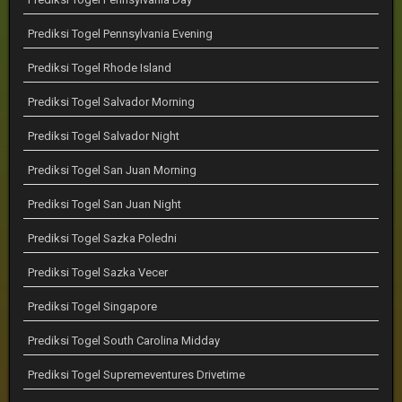
Prediksi Togel Pennsylvania Evening
Prediksi Togel Rhode Island
Prediksi Togel Salvador Morning
Prediksi Togel Salvador Night
Prediksi Togel San Juan Morning
Prediksi Togel San Juan Night
Prediksi Togel Sazka Poledni
Prediksi Togel Sazka Vecer
Prediksi Togel Singapore
Prediksi Togel South Carolina Midday
Prediksi Togel Supremeventures Drivetime