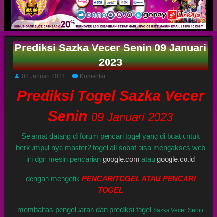
Prediksi Sazka Vecer Senin 09 Januari
2023
08 Januari 2023
Komentar
Prediksi Togel Sazka Vecer
Senin
09 Januari 2023
Selamat datang di forum pencari togel yang di buat untuk
berkumpul nya master2 togel all sobat bisa mengakses web
ini dgn mesin pencarian
google.com
atau
google.co.id
dengan mengetik
PENCARITOGEL ATAU PENCARI
TOGEL
membahas pengeluaran dan prediksi togel
Sazka Vecer
Senin