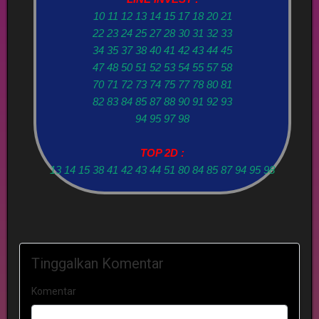
10 11 12 13 14 15 17 18 20 21
22 23 24 25 27 28 30 31 32 33
34 35 37 38 40 41 42 43 44 45
47 48 50 51 52 53 54 55 57 58
70 71 72 73 74 75 77 78 80 81
82 83 84 85 87 88 90 91 92 93
94 95 97 98
TOP 2D :
13 14 15 38 41 42 43 44 51 80 84 85 87 94 95 98
Tinggalkan Komentar
Komentar