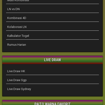
Multi Kombinasi
LN vs DN
Kombinasi 4D
Kolaborasi LN
Kalkulator Togel
Rumus Harian
LIVE DRAW
Live Draw HK
Live Draw Sgp
Live Draw Sydney
PAITO WARNA FAVORIT