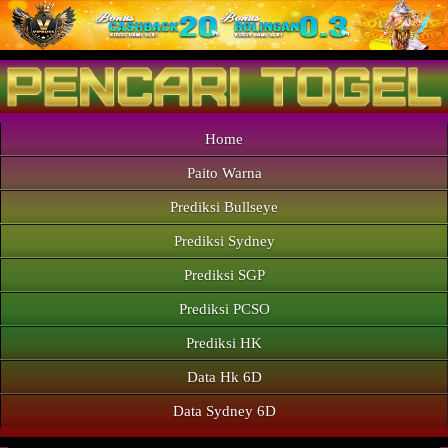
Home
Paito Warna
Prediksi Bullseye
Prediksi Sydney
Prediksi SGP
Prediksi PCSO
Prediksi HK
Data Hk 6D
Data Sydney 6D