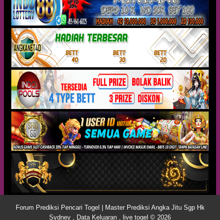
Forum Prediksi Pencari Togel | Master Prediksi Angka Jitu Sgp Hk
Sydney , Data Keluaran , live togel © 2026