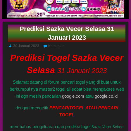
Prediksi Sazka Vecer Selasa 31
Januari 2023
30 Januari 2023
Komentar
Prediksi Togel Sazka Vecer
Selasa
31 Januari 2023
Selamat datang di forum pencari togel yang di buat untuk
berkumpul nya master2 togel all sobat bisa mengakses web
ini dgn mesin pencarian
google.com
atau
google.co.id
dengan mengetik
PENCARITOGEL ATAU PENCARI
TOGEL
membahas pengeluaran dan prediksi togel
Sazka Vecer
Selasa