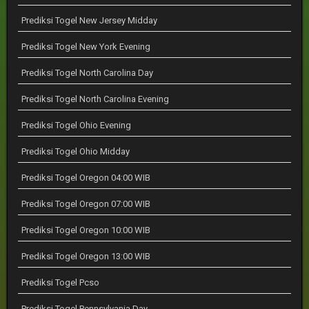
Prediksi Togel New Jersey Midday
Prediksi Togel New York Evening
Prediksi Togel North Carolina Day
Prediksi Togel North Carolina Evening
Prediksi Togel Ohio Evening
Prediksi Togel Ohio Midday
Prediksi Togel Oregon 04:00 WIB
Prediksi Togel Oregon 07:00 WIB
Prediksi Togel Oregon 10:00 WIB
Prediksi Togel Oregon 13:00 WIB
Prediksi Togel Pcso
Prediksi Togel Pennsylvania Day