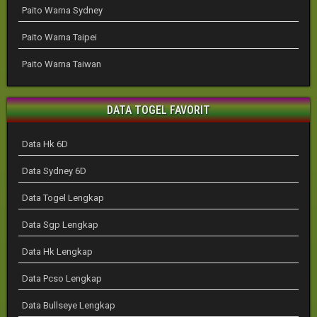
Paito Warna Sydney
Paito Warna Taipei
Paito Warna Taiwan
DATA TOGEL FAVORIT
Data Hk 6D
Data Sydney 6D
Data Togel Lengkap
Data Sgp Lengkap
Data Hk Lengkap
Data Pcso Lengkap
Data Bullseye Lengkap