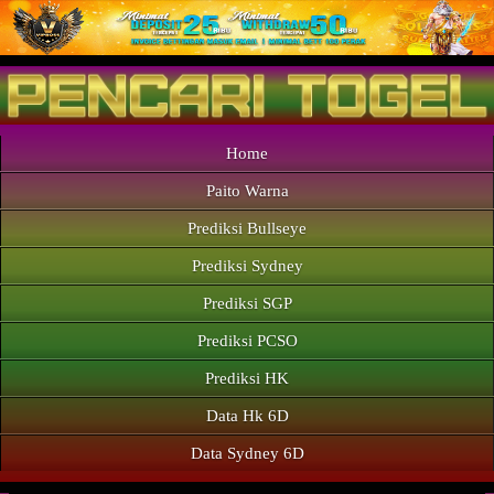
Home
Paito Warna
Prediksi Bullseye
Prediksi Sydney
Prediksi SGP
Prediksi PCSO
Prediksi HK
Data Hk 6D
Data Sydney 6D