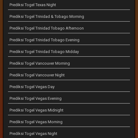
Prediksi Togel Texas Night
Prediksi Togel Trinidad & Tobago Morning
Prediksi Togel Trinidad Tobago Afternoon
Prediksi Togel Trinidad Tobago Evening
Prediksi Togel Trinidad Tobago Midday
Prediksi Togel Vancouver Morning
Prediksi Togel Vancouver Night
Prediksi Togel Vegas Day
Prediksi Togel Vegas Evening
Prediksi Togel Vegas Midnight
Prediksi Togel Vegas Morning
Prediksi Togel Vegas Night