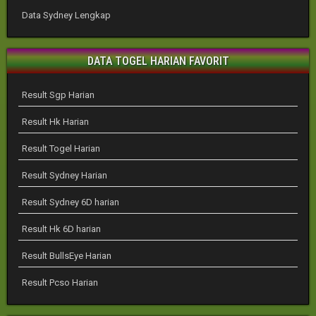
Data Sydney Lengkap
DATA TOGEL HARIAN FAVORIT
Result Sgp Harian
Result Hk Harian
Result Togel Harian
Result Sydney Harian
Result Sydney 6D harian
Result Hk 6D harian
Result BullsEye Harian
Result Pcso Harian