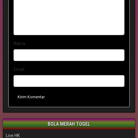
Nama
Email
Kirim Komentar
BOLA MERAH TOGEL
Live HK