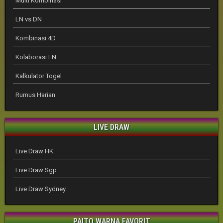
Multi Kombinasi
LN vs DN
Kombinasi 4D
Kolaborasi LN
Kalkulator Togel
Rumus Harian
LIVE DRAW
Live Draw HK
Live Draw Sgp
Live Draw Sydney
PAITO WARNA FAVORIT