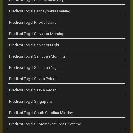
Prediksi Togel Pennsylvania Evening
Prediksi Togel Rhode Island
Prediksi Togel Salvador Morning
Prediksi Togel Salvador Night
Prediksi Togel San Juan Morning
Prediksi Togel San Juan Night
Prediksi Togel Sazka Poledni
Prediksi Togel Sazka Vecer
Prediksi Togel Singapore
Prediksi Togel South Carolina Midday
Prediksi Togel Supremeventures Drivetime