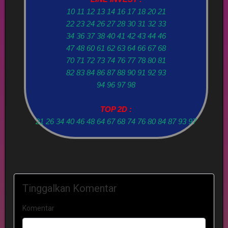
10 11 12 13 14 16 17 18 20 21
22 23 24 26 27 28 30 31 32 33
34 36 37 38 40 41 42 43 44 46
47 48 60 61 62 63 64 66 67 68
70 71 72 73 74 76 77 78 80 81
82 83 84 86 87 88 90 91 92 93
94 96 97 98
TOP 2D :
21 26 34 40 46 48 64 67 68 74 76 80 84 87 93 97
Tinggalkan Komentar
Komentar