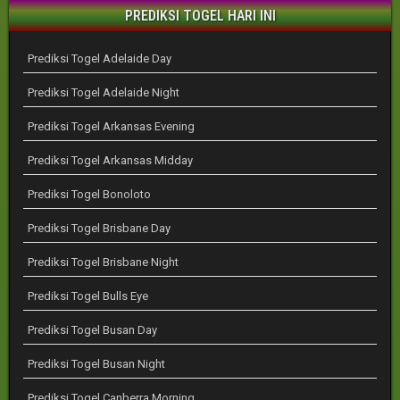
PREDIKSI TOGEL HARI INI
Prediksi Togel Adelaide Day
Prediksi Togel Adelaide Night
Prediksi Togel Arkansas Evening
Prediksi Togel Arkansas Midday
Prediksi Togel Bonoloto
Prediksi Togel Brisbane Day
Prediksi Togel Brisbane Night
Prediksi Togel Bulls Eye
Prediksi Togel Busan Day
Prediksi Togel Busan Night
Prediksi Togel Canberra Morning