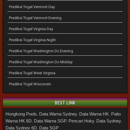
Prediksi Togel Vermont Day
Prediksi Togel Vermont Evening
Prediksi Togel Virginia Day
Prediksi Togel Virginia Night
Prediksi Togel Washington Dc Evening
Prediksi Togel Washington Dc Midday
Prediksi Togel West Virginia
Prediksi Togel Wisconsin
BEST LINK
Hongkong Pools
,
Data Warna Sydney
,
Data Warna HK
,
Paito
Warna HK 6D
,
Data Warna SGP
,
Pencari Hoky
,
Data Sydney
,
Data Sydney 6D
,
Data SGP