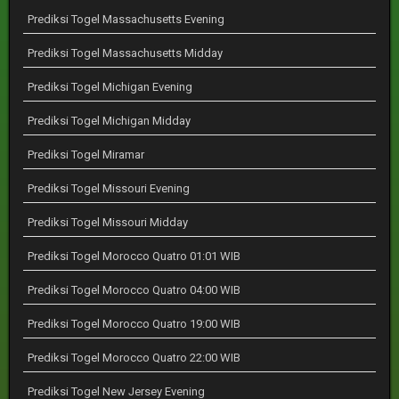
Prediksi Togel Massachusetts Evening
Prediksi Togel Massachusetts Midday
Prediksi Togel Michigan Evening
Prediksi Togel Michigan Midday
Prediksi Togel Miramar
Prediksi Togel Missouri Evening
Prediksi Togel Missouri Midday
Prediksi Togel Morocco Quatro 01:01 WIB
Prediksi Togel Morocco Quatro 04:00 WIB
Prediksi Togel Morocco Quatro 19:00 WIB
Prediksi Togel Morocco Quatro 22:00 WIB
Prediksi Togel New Jersey Evening