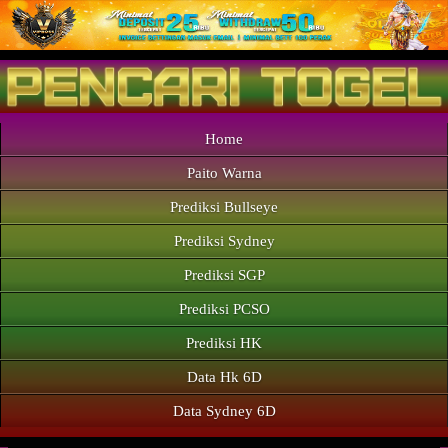
Home
Paito Warna
Prediksi Bullseye
Prediksi Sydney
Prediksi SGP
Prediksi PCSO
Prediksi HK
Data Hk 6D
Data Sydney 6D