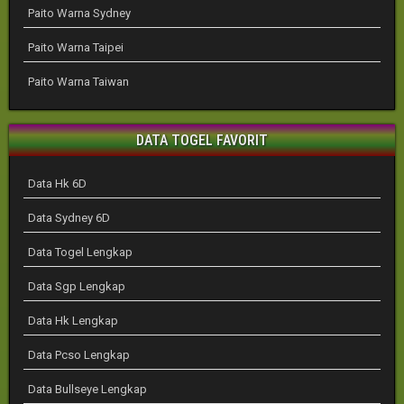
Paito Warna Sydney
Paito Warna Taipei
Paito Warna Taiwan
DATA TOGEL FAVORIT
Data Hk 6D
Data Sydney 6D
Data Togel Lengkap
Data Sgp Lengkap
Data Hk Lengkap
Data Pcso Lengkap
Data Bullseye Lengkap