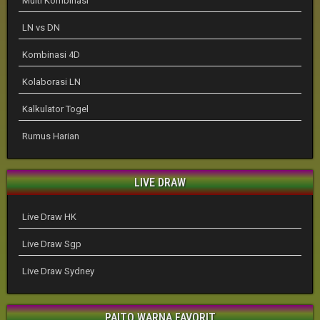
Multi Kombinasi
LN vs DN
Kombinasi 4D
Kolaborasi LN
Kalkulator Togel
Rumus Harian
LIVE DRAW
Live Draw HK
Live Draw Sgp
Live Draw Sydney
PAITO WARNA FAVORIT