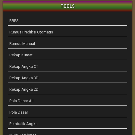
TOOLS
BBFS
Rumus Prediksi Otomatis
Rumus Manual
Rekap Kumat
Rekap Angka CT
Rekap Angka 3D
Rekap Angka 2D
Pola Dasar All
Pola Dasar
Pembalik Angka