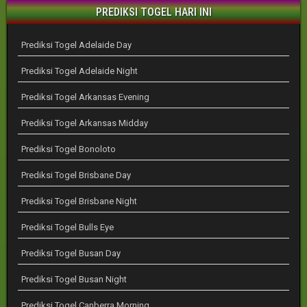
PREDIKSI TOGEL HARI INI
Prediksi Togel Adelaide Day
Prediksi Togel Adelaide Night
Prediksi Togel Arkansas Evening
Prediksi Togel Arkansas Midday
Prediksi Togel Bonoloto
Prediksi Togel Brisbane Day
Prediksi Togel Brisbane Night
Prediksi Togel Bulls Eye
Prediksi Togel Busan Day
Prediksi Togel Busan Night
Prediksi Togel Canberra Morning