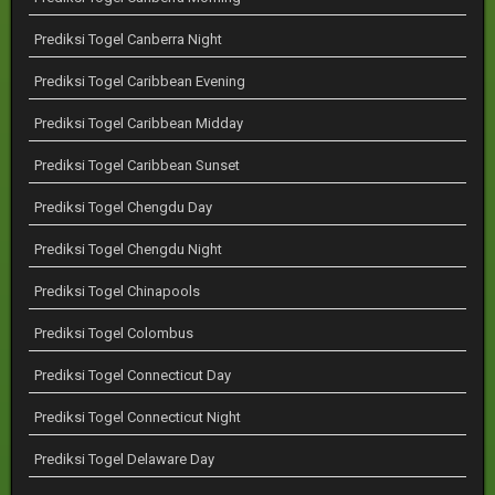
Prediksi Togel Canberra Night
Prediksi Togel Caribbean Evening
Prediksi Togel Caribbean Midday
Prediksi Togel Caribbean Sunset
Prediksi Togel Chengdu Day
Prediksi Togel Chengdu Night
Prediksi Togel Chinapools
Prediksi Togel Colombus
Prediksi Togel Connecticut Day
Prediksi Togel Connecticut Night
Prediksi Togel Delaware Day