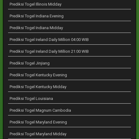
Prediksi Togel Illinois Midday
Prediksi Togel Indiana Evening
Prediksi Togel Indiana Midday
Prediksi Togel Ireland Daily Million 04:00 WIB
Prediksi Togel Ireland Daily Million 21:00 WIB
Prediksi Togel Jinjiang
Prediksi Togel Kentucky Evening
Prediksi Togel Kentucky Midday
Prediksi Togel Louisiana
Prediksi Togel Magnum Cambodia
Prediksi Togel Maryland Evening
Prediksi Togel Maryland Midday