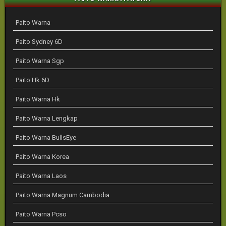
Paito Warna
Paito Sydney 6D
Paito Warna Sgp
Paito Hk 6D
Paito Warna Hk
Paito Warna Lengkap
Paito Warna BullsEye
Paito Warna Korea
Paito Warna Laos
Paito Warna Magnum Cambodia
Paito Warna Pcso