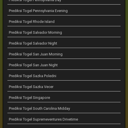
Prediksi Togel Pennsylvania Evening
Prediksi Togel Rhode Island
Prediksi Togel Salvador Morning
Prediksi Togel Salvador Night
Prediksi Togel San Juan Morning
Prediksi Togel San Juan Night
Prediksi Togel Sazka Poledni
Prediksi Togel Sazka Vecer
Prediksi Togel Singapore
Prediksi Togel South Carolina Midday
Prediksi Togel Supremeventures Drivetime