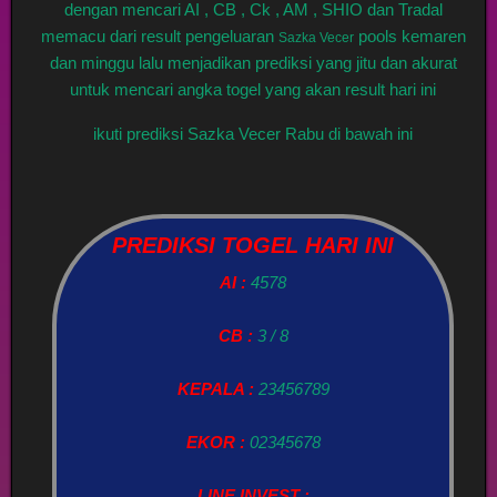
dengan mencari AI , CB , Ck , AM , SHIO dan Tradal
memacu dari result pengeluaran
pools kemaren
Sazka Vecer
dan minggu lalu menjadikan prediksi yang jitu dan akurat
untuk mencari angka togel yang akan result hari ini
ikuti prediksi Sazka Vecer Rabu di bawah ini
PREDIKSI TOGEL HARI INI
AI :
4578
CB :
3 / 8
KEPALA :
23456789
EKOR :
02345678
LINE INVEST :