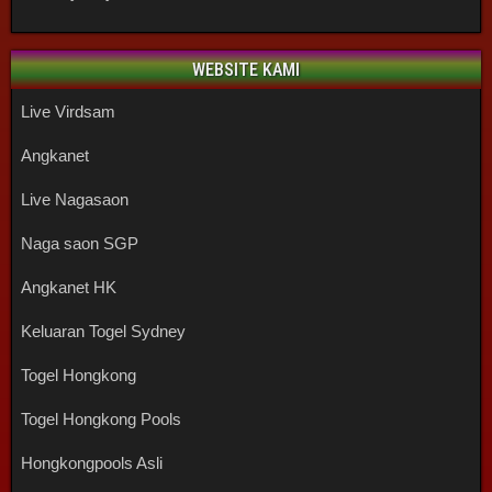
WEBSITE KAMI
Live Virdsam
Angkanet
Live Nagasaon
Naga saon SGP
Angkanet HK
Keluaran Togel Sydney
Togel Hongkong
Togel Hongkong Pools
Hongkongpools Asli