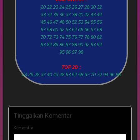
20 22 23 24 25 26 27 28 30 32
33 34 35 36 37 38 40 42 43 44
45 46 47 48 50 52 53 54 55 56
57 58 60 62 63 64 65 66 67 68
70 72 73 74 75 76 77 78 80 82
83 84 85 86 87 88 90 92 93 94
95 96 97 98
TOP 2D :
23 26 28 37 40 43 48 53 54 58 67 70 72 94 96 98
Tinggalkan Komentar
Komentar