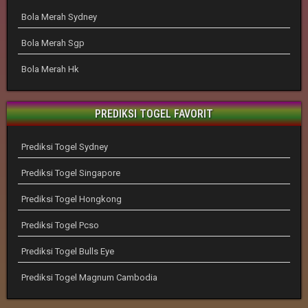
Bola Merah Sydney
Bola Merah Sgp
Bola Merah Hk
PREDIKSI TOGEL FAVORIT
Prediksi Togel Sydney
Prediksi Togel Singapore
Prediksi Togel Hongkong
Prediksi Togel Pcso
Prediksi Togel Bulls Eye
Prediksi Togel Magnum Cambodia