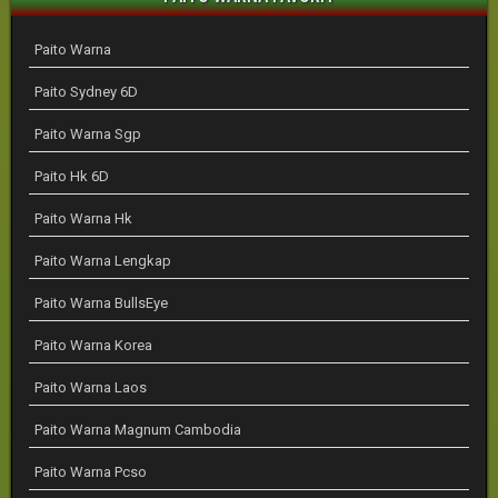
Paito Warna
Paito Sydney 6D
Paito Warna Sgp
Paito Hk 6D
Paito Warna Hk
Paito Warna Lengkap
Paito Warna BullsEye
Paito Warna Korea
Paito Warna Laos
Paito Warna Magnum Cambodia
Paito Warna Pcso