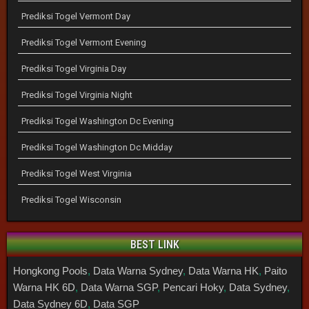
Prediksi Togel Vermont Day
Prediksi Togel Vermont Evening
Prediksi Togel Virginia Day
Prediksi Togel Virginia Night
Prediksi Togel Washington Dc Evening
Prediksi Togel Washington Dc Midday
Prediksi Togel West Virginia
Prediksi Togel Wisconsin
BEST LINK
Hongkong Pools
,
Data Warna Sydney
,
Data Warna HK
,
Paito
Warna HK 6D
,
Data Warna SGP
,
Pencari Hoky
,
Data Sydney
,
Data Sydney 6D
,
Data SGP