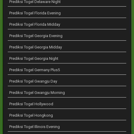
Prediksi Togel Delaware Night
Prediksi Togel Florida Evening
Prediksi Togel Florida Midday
Prediksi Togel Georgia Evening
Prediksi Togel Georgia Midday
Prediksi Togel Georgia Night
Prediksi Togel Germany Plus5
Prediksi Togel Gwangju Day
Prediksi Togel Gwangju Morning
Prediksi Togel Hollywood
Prediksi Togel Hongkong
Prediksi Togel Illinois Evening