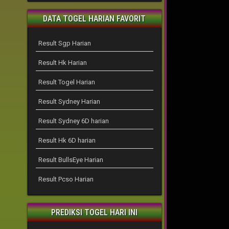
DATA TOGEL HARIAN FAVORIT
Result Sgp Harian
Result Hk Harian
Result Togel Harian
Result Sydney Harian
Result Sydney 6D harian
Result Hk 6D harian
Result BullsEye Harian
Result Pcso Harian
PREDIKSI TOGEL HARI INI