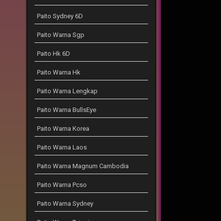
Paito Sydney 6D
Paito Warna Sgp
Paito Hk 6D
Paito Warna Hk
Paito Warna Lengkap
Paito Warna BullsEye
Paito Warna Korea
Paito Warna Laos
Paito Warna Magnum Cambodia
Paito Warna Pcso
Paito Warna Sydney