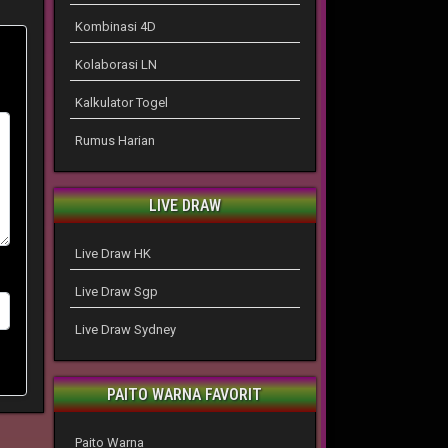
Kombinasi 4D
Kolaborasi LN
Kalkulator Togel
Rumus Harian
LIVE DRAW
Live Draw HK
Live Draw Sgp
Live Draw Sydney
PAITO WARNA FAVORIT
Paito Warna