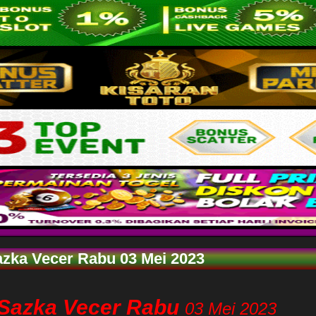
azka Vecer Rabu 03 Mei 2023
 Sazka Vecer Rabu
03 Mei 2023