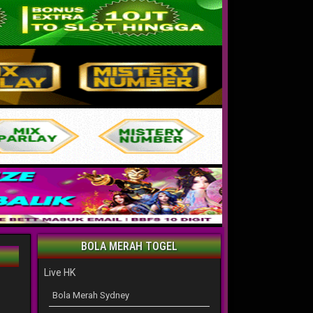
BOLA MERAH TOGEL
Live HK
Bola Merah Sydney