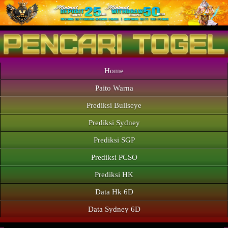
Home
Paito Warna
Prediksi Bullseye
Prediksi Sydney
Prediksi SGP
Prediksi PCSO
Prediksi HK
Data Hk 6D
Data Sydney 6D