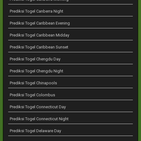
Prediksi Togel Canberra Night
Prediksi Togel Caribbean Evening
Prediksi Togel Caribbean Midday
Prediksi Togel Caribbean Sunset
Prediksi Togel Chengdu Day
Prediksi Togel Chengdu Night
Prediksi Togel Chinapools
Prediksi Togel Colombus
Prediksi Togel Connecticut Day
Prediksi Togel Connecticut Night
Prediksi Togel Delaware Day