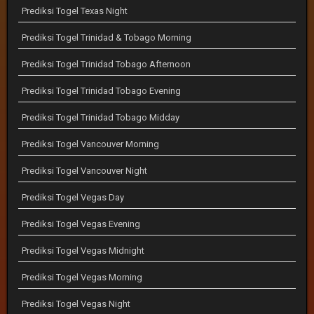
Prediksi Togel Texas Night
Prediksi Togel Trinidad & Tobago Morning
Prediksi Togel Trinidad Tobago Afternoon
Prediksi Togel Trinidad Tobago Evening
Prediksi Togel Trinidad Tobago Midday
Prediksi Togel Vancouver Morning
Prediksi Togel Vancouver Night
Prediksi Togel Vegas Day
Prediksi Togel Vegas Evening
Prediksi Togel Vegas Midnight
Prediksi Togel Vegas Morning
Prediksi Togel Vegas Night