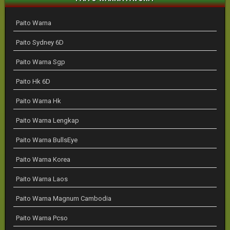
Paito Warna
Paito Sydney 6D
Paito Warna Sgp
Paito Hk 6D
Paito Warna Hk
Paito Warna Lengkap
Paito Warna BullsEye
Paito Warna Korea
Paito Warna Laos
Paito Warna Magnum Cambodia
Paito Warna Pcso