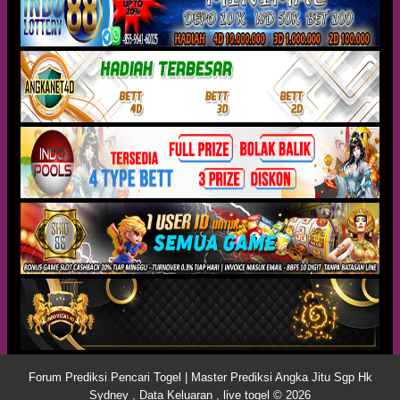
Forum Prediksi Pencari Togel | Master Prediksi Angka Jitu Sgp Hk
Sydney , Data Keluaran , live togel © 2026