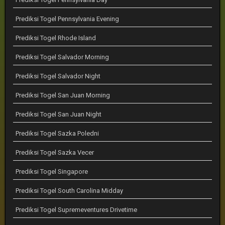
Prediksi Togel Pennsylvania Evening
Prediksi Togel Rhode Island
Prediksi Togel Salvador Morning
Prediksi Togel Salvador Night
Prediksi Togel San Juan Morning
Prediksi Togel San Juan Night
Prediksi Togel Sazka Poledni
Prediksi Togel Sazka Vecer
Prediksi Togel Singapore
Prediksi Togel South Carolina Midday
Prediksi Togel Supremeventures Drivetime