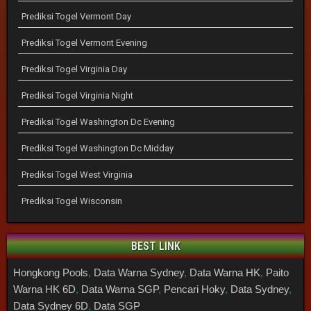
Prediksi Togel Vermont Day
Prediksi Togel Vermont Evening
Prediksi Togel Virginia Day
Prediksi Togel Virginia Night
Prediksi Togel Washington Dc Evening
Prediksi Togel Washington Dc Midday
Prediksi Togel West Virginia
Prediksi Togel Wisconsin
BEST LINK
Hongkong Pools
,
Data Warna Sydney
,
Data Warna HK
,
Paito
Warna HK 6D
,
Data Warna SGP
,
Pencari Hoky
,
Data Sydney
,
Data Sydney 6D
,
Data SGP