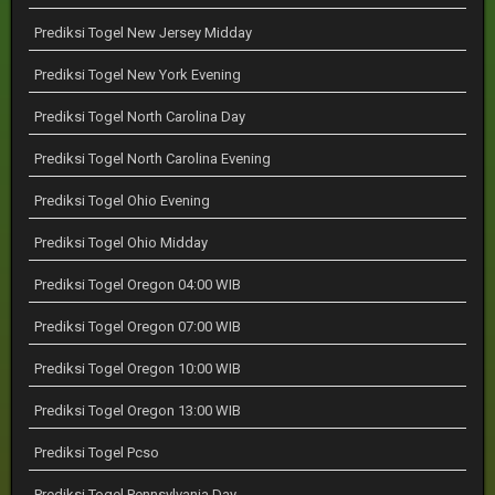
Prediksi Togel New Jersey Midday
Prediksi Togel New York Evening
Prediksi Togel North Carolina Day
Prediksi Togel North Carolina Evening
Prediksi Togel Ohio Evening
Prediksi Togel Ohio Midday
Prediksi Togel Oregon 04:00 WIB
Prediksi Togel Oregon 07:00 WIB
Prediksi Togel Oregon 10:00 WIB
Prediksi Togel Oregon 13:00 WIB
Prediksi Togel Pcso
Prediksi Togel Pennsylvania Day