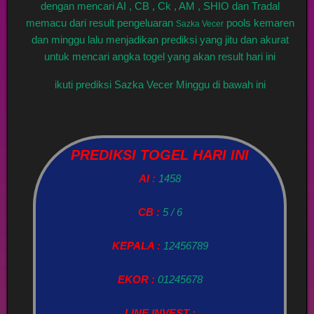
dengan mencari AI , CB , Ck , AM , SHIO dan Tradal
memacu dari result pengeluaran
pools kemaren
Sazka Vecer
dan minggu lalu menjadikan prediksi yang jitu dan akurat
untuk mencari angka togel yang akan result hari ini
ikuti prediksi Sazka Vecer Minggu di bawah ini
PREDIKSI TOGEL HARI INI
AI :
1458
CB :
5 / 6
KEPALA :
12456789
EKOR :
01245678
LINE INVEST :