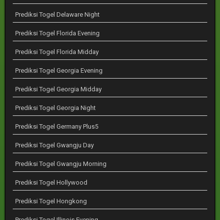
Prediksi Togel Delaware Night
Prediksi Togel Florida Evening
Prediksi Togel Florida Midday
Prediksi Togel Georgia Evening
Prediksi Togel Georgia Midday
Prediksi Togel Georgia Night
Prediksi Togel Germany Plus5
Prediksi Togel Gwangju Day
Prediksi Togel Gwangju Morning
Prediksi Togel Hollywood
Prediksi Togel Hongkong
Prediksi Togel Illinois Evening