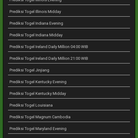
Prediksi Togel Illinois Midday
Prediksi Togel Indiana Evening
Prediksi Togel Indiana Midday
Prediksi Togel Ireland Daily Million 04:00 WIB
Prediksi Togel Ireland Daily Million 21:00 WIB
Prediksi Togel Jinjiang
Prediksi Togel Kentucky Evening
Prediksi Togel Kentucky Midday
Prediksi Togel Louisiana
Prediksi Togel Magnum Cambodia
Prediksi Togel Maryland Evening