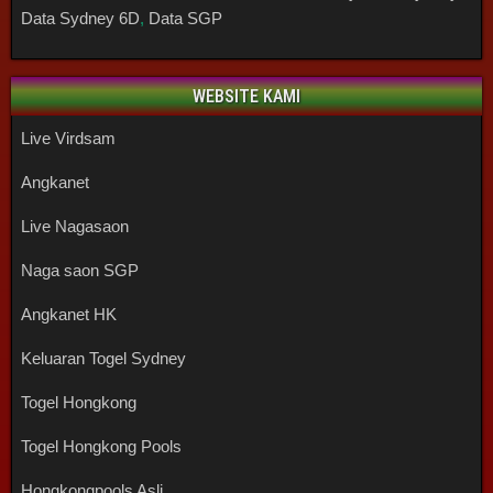
Data Sydney 6D
,
Data SGP
WEBSITE KAMI
Live Virdsam
Angkanet
Live Nagasaon
Naga saon SGP
Angkanet HK
Keluaran Togel Sydney
Togel Hongkong
Togel Hongkong Pools
Hongkongpools Asli