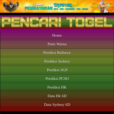
Home
Paito Warna
Prediksi Bullseye
Prediksi Sydney
Prediksi SGP
Prediksi PCSO
Prediksi HK
Data Hk 6D
Data Sydney 6D