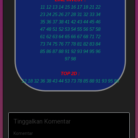
11 12 13 14 15 16 17 18 21 22
23 24 25 26 27 28 31 32 33 34
35 36 37 38 41 42 43 44 45 46
47 48 51 52 53 54 55 56 57 58
61 62 63 64 65 66 67 68 71 72
73 74 75 76 77 78 81 82 83 84
85 86 87 88 91 92 93 94 95 96
97 98
TOP 2D :
12 18 32 36 38 43 44 53 73 78 85 88 91 93 95 96
Tinggalkan Komentar
Komentar