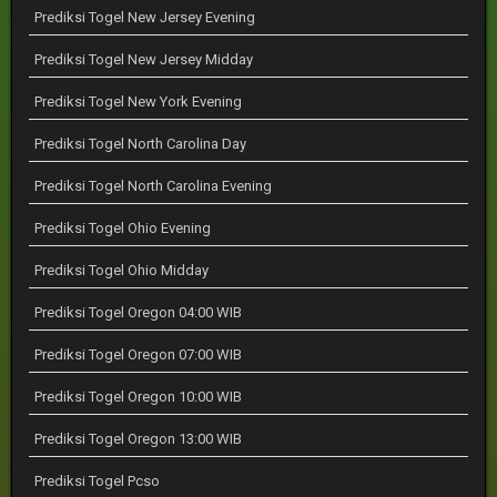
Prediksi Togel New Jersey Evening
Prediksi Togel New Jersey Midday
Prediksi Togel New York Evening
Prediksi Togel North Carolina Day
Prediksi Togel North Carolina Evening
Prediksi Togel Ohio Evening
Prediksi Togel Ohio Midday
Prediksi Togel Oregon 04:00 WIB
Prediksi Togel Oregon 07:00 WIB
Prediksi Togel Oregon 10:00 WIB
Prediksi Togel Oregon 13:00 WIB
Prediksi Togel Pcso