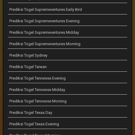
Prediksi Togel Supremeventures Early Bird
Prediksi Togel Supremeventures Evening
Prediksi Togel Supremeventures Midday
Prediksi Togel Supremeventures Morning
Prediksi Togel Sydney
Prediksi Togel Taiwan
Prediksi Togel Tennesse Evening
Prediksi Togel Tennesse Midday
Prediksi Togel Tennesse Morning
Prediksi Togel Texas Day
Prediksi Togel Texas Evening