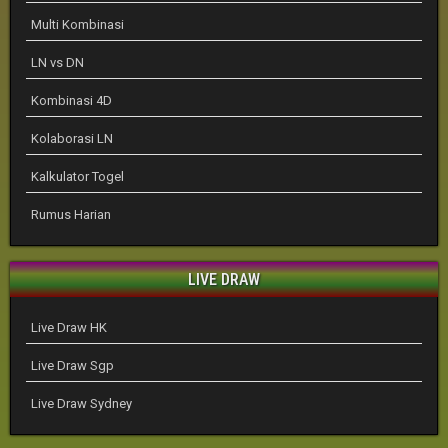
Multi Kombinasi
LN vs DN
Kombinasi 4D
Kolaborasi LN
Kalkulator Togel
Rumus Harian
LIVE DRAW
Live Draw HK
Live Draw Sgp
Live Draw Sydney