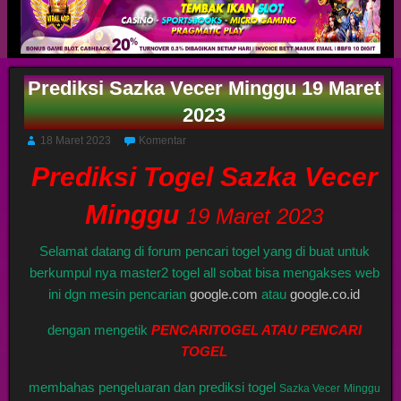
Prediksi Sazka Vecer Minggu 19 Maret
2023
18 Maret 2023
Komentar
Prediksi Togel Sazka Vecer
Minggu
19 Maret 2023
Selamat datang di forum pencari togel yang di buat untuk
berkumpul nya master2 togel all sobat bisa mengakses web
ini dgn mesin pencarian
google.com
atau
google.co.id
dengan mengetik
PENCARITOGEL ATAU PENCARI
TOGEL
membahas pengeluaran dan prediksi togel
Sazka Vecer
Minggu