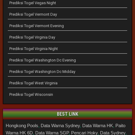
Prediksi Togel Vegas Night
Prediksi Togel Vermont Day
Prediksi Togel Vermont Evening
Prediksi Togel Virginia Day
Prediksi Togel Virginia Night
Prediksi Togel Washington Dc Evening
Prediksi Togel Washington Dc Midday
Prediksi Togel West Virginia
Prediksi Togel Wisconsin
BEST LINK
Hongkong Pools
,
Data Warna Sydney
,
Data Warna HK
,
Paito
Warna HK 6D
,
Data Warna SGP
,
Pencari Hoky
,
Data Sydney
,