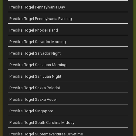
Prediksi Togel Pennsylvania Day
Prediksi Togel Pennsylvania Evening
Prediksi Togel Rhode Island
Prediksi Togel Salvador Morning
Prediksi Togel Salvador Night
Prediksi Togel San Juan Morning
Prediksi Togel San Juan Night
Prediksi Togel Sazka Poledni
Prediksi Togel Sazka Vecer
Prediksi Togel Singapore
Prediksi Togel South Carolina Midday
Prediksi Togel Supremeventures Drivetime