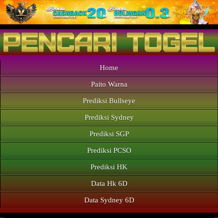
Home
Paito Warna
Prediksi Bullseye
Prediksi Sydney
Prediksi SGP
Prediksi PCSO
Prediksi HK
Data Hk 6D
Data Sydney 6D