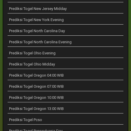
Prediksi Togel New Jersey Midday
Prediksi Togel New York Evening
Prediksi Togel North Carolina Day
Prediksi Togel North Carolina Evening
Prediksi Togel Ohio Evening
Prediksi Togel Ohio Midday
Prediksi Togel Oregon 04:00 WIB
Prediksi Togel Oregon 07:00 WIB
Prediksi Togel Oregon 10:00 WIB
Prediksi Togel Oregon 13:00 WIB
Prediksi Togel Pcso
Prediksi Togel Pennsylvania Day