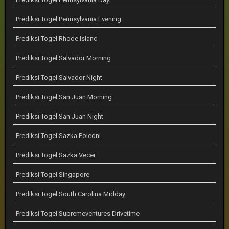
Prediksi Togel Pennsylvania Evening
Prediksi Togel Rhode Island
Prediksi Togel Salvador Morning
Prediksi Togel Salvador Night
Prediksi Togel San Juan Morning
Prediksi Togel San Juan Night
Prediksi Togel Sazka Poledni
Prediksi Togel Sazka Vecer
Prediksi Togel Singapore
Prediksi Togel South Carolina Midday
Prediksi Togel Supremeventures Drivetime