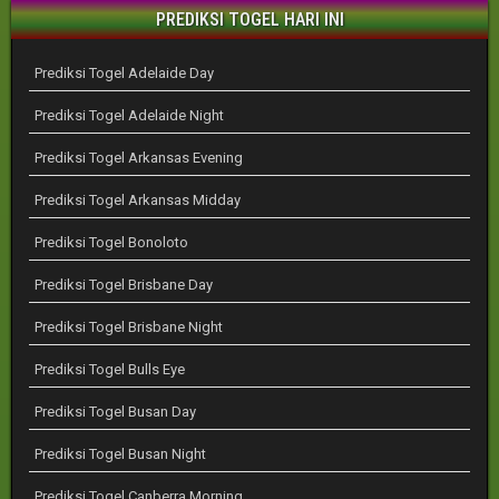
PREDIKSI TOGEL HARI INI
Prediksi Togel Adelaide Day
Prediksi Togel Adelaide Night
Prediksi Togel Arkansas Evening
Prediksi Togel Arkansas Midday
Prediksi Togel Bonoloto
Prediksi Togel Brisbane Day
Prediksi Togel Brisbane Night
Prediksi Togel Bulls Eye
Prediksi Togel Busan Day
Prediksi Togel Busan Night
Prediksi Togel Canberra Morning