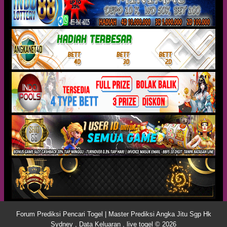
Forum Prediksi Pencari Togel | Master Prediksi Angka Jitu Sgp Hk
Sydney , Data Keluaran , live togel © 2026