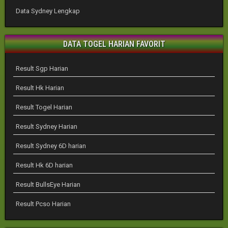
Data Sydney Lengkap
DATA TOGEL HARIAN FAVORIT
Result Sgp Harian
Result Hk Harian
Result Togel Harian
Result Sydney Harian
Result Sydney 6D harian
Result Hk 6D harian
Result BullsEye Harian
Result Pcso Harian