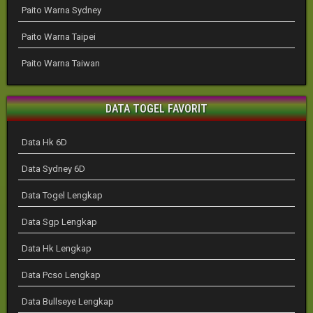
Paito Warna Sydney
Paito Warna Taipei
Paito Warna Taiwan
DATA TOGEL FAVORIT
Data Hk 6D
Data Sydney 6D
Data Togel Lengkap
Data Sgp Lengkap
Data Hk Lengkap
Data Pcso Lengkap
Data Bullseye Lengkap