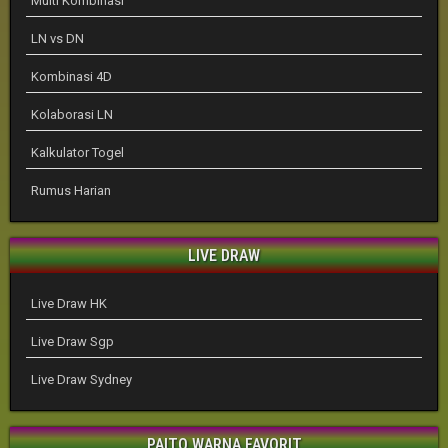
Multi Kombinasi
LN vs DN
Kombinasi 4D
Kolaborasi LN
Kalkulator Togel
Rumus Harian
LIVE DRAW
Live Draw HK
Live Draw Sgp
Live Draw Sydney
PAITO WARNA FAVORIT