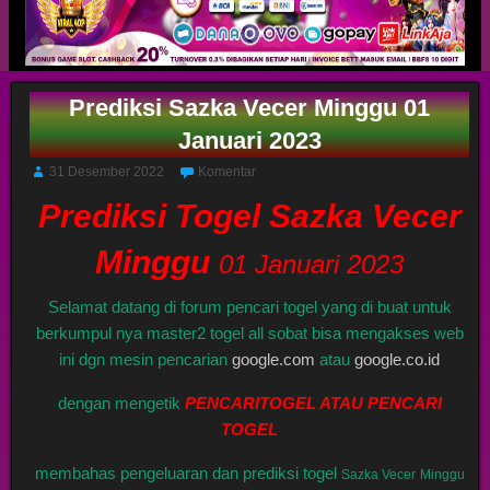
Prediksi Sazka Vecer Minggu 01
Januari 2023
31 Desember 2022
Komentar
Prediksi Togel Sazka Vecer
Minggu
01 Januari 2023
Selamat datang di forum pencari togel yang di buat untuk
berkumpul nya master2 togel all sobat bisa mengakses web
ini dgn mesin pencarian
google.com
atau
google.co.id
dengan mengetik
PENCARITOGEL ATAU PENCARI
TOGEL
membahas pengeluaran dan prediksi togel
Sazka Vecer
Minggu