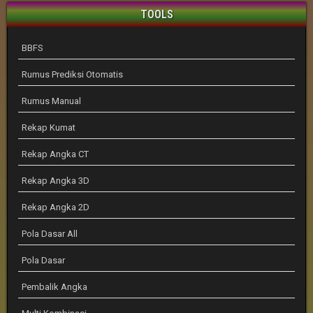
TOOLS
BBFS
Rumus Prediksi Otomatis
Rumus Manual
Rekap Kumat
Rekap Angka CT
Rekap Angka 3D
Rekap Angka 2D
Pola Dasar All
Pola Dasar
Pembalik Angka