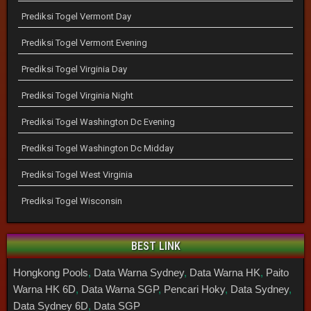
Prediksi Togel Vermont Day
Prediksi Togel Vermont Evening
Prediksi Togel Virginia Day
Prediksi Togel Virginia Night
Prediksi Togel Washington Dc Evening
Prediksi Togel Washington Dc Midday
Prediksi Togel West Virginia
Prediksi Togel Wisconsin
BEST LINK
Hongkong Pools
,
Data Warna Sydney
,
Data Warna HK
,
Paito
Warna HK 6D
,
Data Warna SGP
,
Pencari Hoky
,
Data Sydney
,
Data Sydney 6D
,
Data SGP