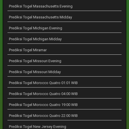
Prediksi Togel Massachusetts Evening
Prediksi Togel Massachusetts Midday
Prediksi Togel Michigan Evening
Prediksi Togel Michigan Midday
Prediksi Togel Miramar
Prediksi Togel Missouri Evening
Prediksi Togel Missouri Midday
Prediksi Togel Morocco Quatro 01:01 WIB
Prediksi Togel Morocco Quatro 04:00 WIB
Prediksi Togel Morocco Quatro 19:00 WIB
Prediksi Togel Morocco Quatro 22:00 WIB
Prediksi Togel New Jersey Evening