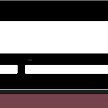
Email