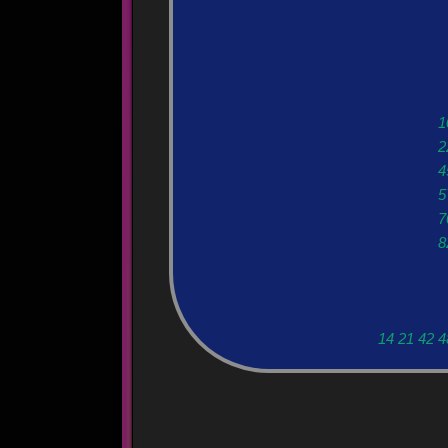
1
2
4
5
7
8
14 21 42 4