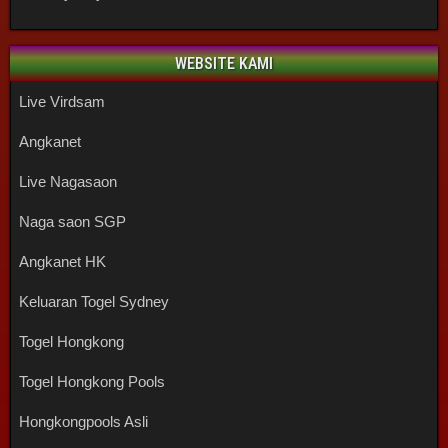
WEBSITE KAMI
Live Virdsam
Angkanet
Live Nagasaon
Naga saon SGP
Angkanet HK
Keluaran Togel Sydney
Togel Hongkong
Togel Hongkong Pools
Hongkongpools Asli