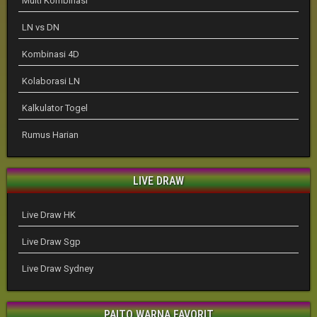
Multi Kombinasi
LN vs DN
Kombinasi 4D
Kolaborasi LN
Kalkulator Togel
Rumus Harian
LIVE DRAW
Live Draw HK
Live Draw Sgp
Live Draw Sydney
PAITO WARNA FAVORIT