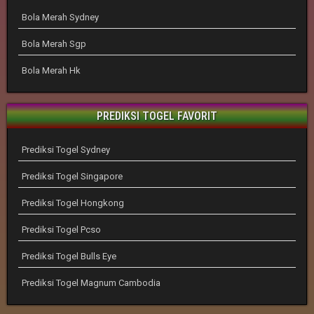
Bola Merah Sydney
Bola Merah Sgp
Bola Merah Hk
PREDIKSI TOGEL FAVORIT
Prediksi Togel Sydney
Prediksi Togel Singapore
Prediksi Togel Hongkong
Prediksi Togel Pcso
Prediksi Togel Bulls Eye
Prediksi Togel Magnum Cambodia