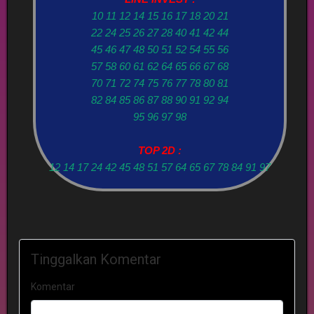
10 11 12 14 15 16 17 18 20 21
22 24 25 26 27 28 40 41 42 44
45 46 47 48 50 51 52 54 55 56
57 58 60 61 62 64 65 66 67 68
70 71 72 74 75 76 77 78 80 81
82 84 85 86 87 88 90 91 92 94
95 96 97 98
TOP 2D :
12 14 17 24 42 45 48 51 57 64 65 67 78 84 91 97
Tinggalkan Komentar
Komentar