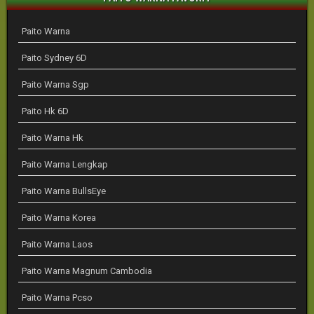
Paito Warna
Paito Sydney 6D
Paito Warna Sgp
Paito Hk 6D
Paito Warna Hk
Paito Warna Lengkap
Paito Warna BullsEye
Paito Warna Korea
Paito Warna Laos
Paito Warna Magnum Cambodia
Paito Warna Pcso