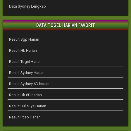
Data Sydney Lengkap
DATA TOGEL HARIAN FAVORIT
Result Sgp Harian
Result Hk Harian
Result Togel Harian
Result Sydney Harian
Result Sydney 6D harian
Result Hk 6D harian
Result BullsEye Harian
Result Pcso Harian