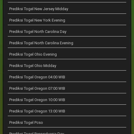
Prediksi Togel New Jersey Midday
Prediksi Togel New York Evening
Prediksi Togel North Carolina Day
Prediksi Togel North Carolina Evening
Prediksi Togel Ohio Evening
Prediksi Togel Ohio Midday
Prediksi Togel Oregon 04:00 WIB
Prediksi Togel Oregon 07:00 WIB
Prediksi Togel Oregon 10:00 WIB
Prediksi Togel Oregon 13:00 WIB
Prediksi Togel Pcso
Prediksi Togel Pennsylvania Day