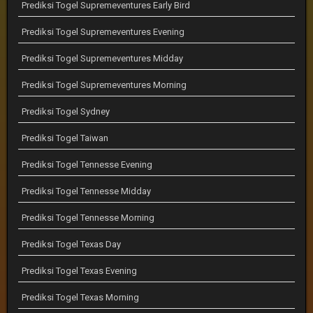
Prediksi Togel Supremeventures Early Bird
Prediksi Togel Supremeventures Evening
Prediksi Togel Supremeventures Midday
Prediksi Togel Supremeventures Morning
Prediksi Togel Sydney
Prediksi Togel Taiwan
Prediksi Togel Tennesse Evening
Prediksi Togel Tennesse Midday
Prediksi Togel Tennesse Morning
Prediksi Togel Texas Day
Prediksi Togel Texas Evening
Prediksi Togel Texas Morning