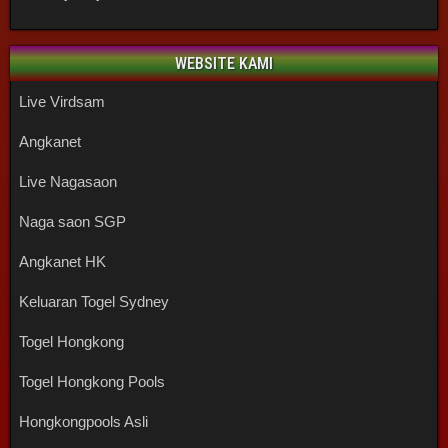
WEBSITE KAMI
Live Virdsam
Angkanet
Live Nagasaon
Naga saon SGP
Angkanet HK
Keluaran Togel Sydney
Togel Hongkong
Togel Hongkong Pools
Hongkongpools Asli