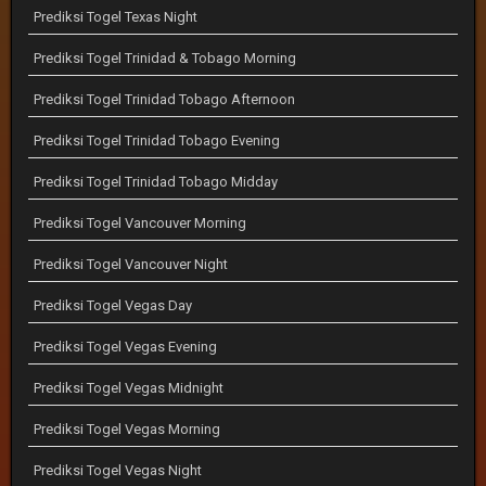
Prediksi Togel Texas Night
Prediksi Togel Trinidad & Tobago Morning
Prediksi Togel Trinidad Tobago Afternoon
Prediksi Togel Trinidad Tobago Evening
Prediksi Togel Trinidad Tobago Midday
Prediksi Togel Vancouver Morning
Prediksi Togel Vancouver Night
Prediksi Togel Vegas Day
Prediksi Togel Vegas Evening
Prediksi Togel Vegas Midnight
Prediksi Togel Vegas Morning
Prediksi Togel Vegas Night