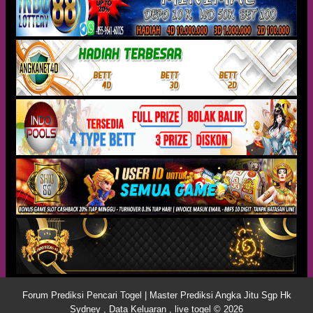
Forum Prediksi Pencari Togel | Master Prediksi Angka Jitu Sgp Hk
Sydney , Data Keluaran , live togel © 2026