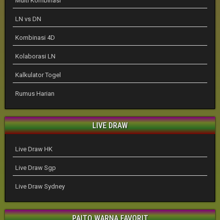
Multi Kombinasi
LN vs DN
Kombinasi 4D
Kolaborasi LN
Kalkulator Togel
Rumus Harian
LIVE DRAW
Live Draw HK
Live Draw Sgp
Live Draw Sydney
PAITO WARNA FAVORIT