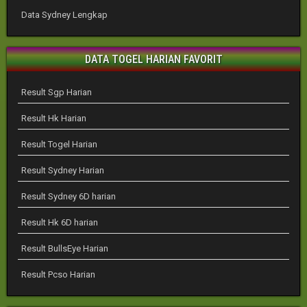
Data Sydney Lengkap
DATA TOGEL HARIAN FAVORIT
Result Sgp Harian
Result Hk Harian
Result Togel Harian
Result Sydney Harian
Result Sydney 6D harian
Result Hk 6D harian
Result BullsEye Harian
Result Pcso Harian