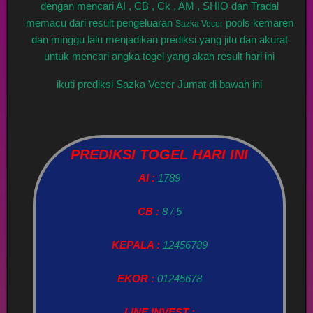
dengan mencari AI , CB , Ck , AM , SHIO dan Tradal
memacu dari result pengeluaran
pools kemaren
Sazka Vecer
dan minggu lalu menjadikan prediksi yang jitu dan akurat
untuk mencari angka togel yang akan result hari ini
ikuti prediksi Sazka Vecer Jumat di bawah ini
PREDIKSI TOGEL HARI INI
AI :
1789
CB :
8 / 5
KEPALA :
12456789
EKOR :
01245678
LINE INVEST :