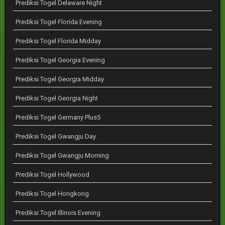
Prediksi Togel Delaware Night
Prediksi Togel Florida Evening
Prediksi Togel Florida Midday
Prediksi Togel Georgia Evening
Prediksi Togel Georgia Midday
Prediksi Togel Georgia Night
Prediksi Togel Germany Plus5
Prediksi Togel Gwangju Day
Prediksi Togel Gwangju Morning
Prediksi Togel Hollywood
Prediksi Togel Hongkong
Prediksi Togel Illinois Evening