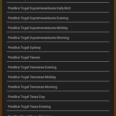
Prediksi Togel Supremeventures Early Bird
Prediksi Togel Supremeventures Evening
Prediksi Togel Supremeventures Midday
Prediksi Togel Supremeventures Morning
Prediksi Togel Sydney
Prediksi Togel Taiwan
Prediksi Togel Tennesse Evening
Prediksi Togel Tennesse Midday
Prediksi Togel Tennesse Morning
Prediksi Togel Texas Day
Prediksi Togel Texas Evening