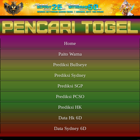
Home
Paito Warna
Prediksi Bullseye
Prediksi Sydney
Prediksi SGP
Prediksi PCSO
Prediksi HK
Data Hk 6D
Data Sydney 6D