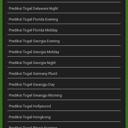
Prediksi Togel Delaware Night
Prediksi Togel Florida Evening
Prediksi Togel Florida Midday
Prediksi Togel Georgia Evening
Prediksi Togel Georgia Midday
Prediksi Togel Georgia Night
Prediksi Togel Germany Plus5
Prediksi Togel Gwangju Day
Prediksi Togel Gwangju Morning
Prediksi Togel Hollywood
Prediksi Togel Hongkong
Prediksi Togel Illinois Evening