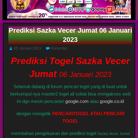
Prediksi Sazka Vecer Jumat 06 Januari
2023
05 Januari 2023
Komentar
Prediksi Togel Sazka Vecer
Jumat
06 Januari 2023
Selamat datang di forum pencari togel yang di buat untuk
berkumpul nya master2 togel all sobat bisa mengakses web
ini dgn mesin pencarian
google.com
atau
google.co.id
dengan mengetik
PENCARITOGEL ATAU PENCARI
TOGEL
membahas pengeluaran dan prediksi togel
Sazka Vecer
Jumat