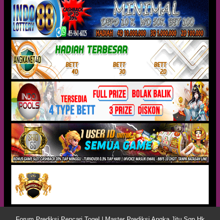
Forum Prediksi Pencari Togel | Master Prediksi Angka Jitu Sgp Hk