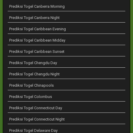
Prediksi Togel Canberra Morning
Prediksi Togel Canberra Night
Prediksi Togel Caribbean Evening
Prediksi Togel Caribbean Midday
Prediksi Togel Caribbean Sunset
Prediksi Togel Chengdu Day
Prediksi Togel Chengdu Night
Prediksi Togel Chinapools
Prediksi Togel Colombus
Prediksi Togel Connecticut Day
Prediksi Togel Connecticut Night
Prediksi Togel Delaware Day