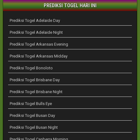
PREDIKSI TOGEL HARI INI
Prediksi Togel Adelaide Day
Prediksi Togel Adelaide Night
Prediksi Togel Arkansas Evening
Prediksi Togel Arkansas Midday
Prediksi Togel Bonoloto
Prediksi Togel Brisbane Day
Prediksi Togel Brisbane Night
Prediksi Togel Bulls Eye
Prediksi Togel Busan Day
Prediksi Togel Busan Night
Prediksi Togel Canberra Morning