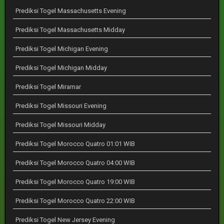
Prediksi Togel Massachusetts Evening
Prediksi Togel Massachusetts Midday
Prediksi Togel Michigan Evening
Prediksi Togel Michigan Midday
Prediksi Togel Miramar
Prediksi Togel Missouri Evening
Prediksi Togel Missouri Midday
Prediksi Togel Morocco Quatro 01:01 WIB
Prediksi Togel Morocco Quatro 04:00 WIB
Prediksi Togel Morocco Quatro 19:00 WIB
Prediksi Togel Morocco Quatro 22:00 WIB
Prediksi Togel New Jersey Evening