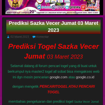
Prediksi Sazka Vecer Jumat 03 Maret
2023
02 Maret 2023
Komentar
Prediksi Togel Sazka Vecer
Jumat
03 Maret 2023
Selamat datang di forum pencari togel yang di buat untuk
berkumpul nya master2 togel all sobat bisa mengakses web
ini dgn mesin pencarian
google.com
atau
google.co.id
dengan mengetik
PENCARITOGEL ATAU PENCARI
TOGEL
membahas pengeluaran dan prediksi togel
Sazka Vecer
Jumat