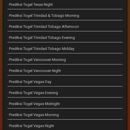
Prediksi Togel Texas Night
Prediksi Togel Trinidad & Tobago Morning
Prediksi Togel Trinidad Tobago Afternoon
Prediksi Togel Trinidad Tobago Evening
Prediksi Togel Trinidad Tobago Midday
Prediksi Togel Vancouver Morning
Prediksi Togel Vancouver Night
Prediksi Togel Vegas Day
Prediksi Togel Vegas Evening
Prediksi Togel Vegas Midnight
Prediksi Togel Vegas Morning
Prediksi Togel Vegas Night