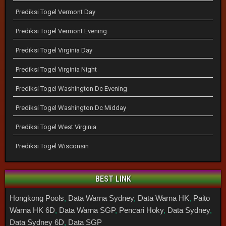
Prediksi Togel Vermont Day
Prediksi Togel Vermont Evening
Prediksi Togel Virginia Day
Prediksi Togel Virginia Night
Prediksi Togel Washington Dc Evening
Prediksi Togel Washington Dc Midday
Prediksi Togel West Virginia
Prediksi Togel Wisconsin
BEST LINK
Hongkong Pools
,
Data Warna Sydney
,
Data Warna HK
,
Paito
Warna HK 6D
,
Data Warna SGP
,
Pencari Hoky
,
Data Sydney
,
Data Sydney 6D
,
Data SGP