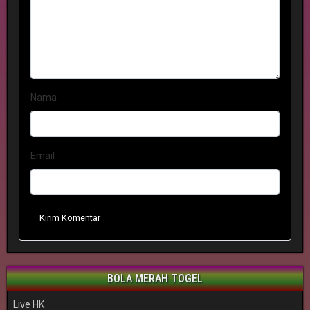
Nama
Email
Kirim Komentar
BOLA MERAH TOGEL
Live HK