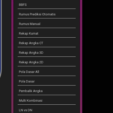
BBFS
Rumus Prediksi Otomatis
Rumus Manual
Rekap Kumat
Rekap Angka CT
Rekap Angka 3D
Rekap Angka 2D
Pola Dasar All
Pola Dasar
Pembalik Angka
Multi Kombinasi
LN vs DN