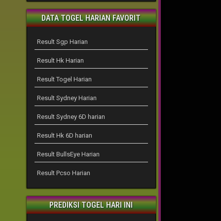
DATA TOGEL HARIAN FAVORIT
Result Sgp Harian
Result Hk Harian
Result Togel Harian
Result Sydney Harian
Result Sydney 6D harian
Result Hk 6D harian
Result BullsEye Harian
Result Pcso Harian
PREDIKSI TOGEL HARI INI