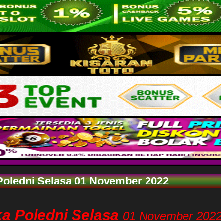
Poledni Selasa 01 November 2022
ka Poledni Selasa
01 November 202