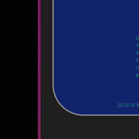
2
3
4
5
7
8
22 23 33 3