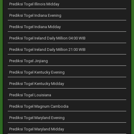
Prediksi Togel Illinois Midday
Prediksi Togel Indiana Evening
Prediksi Togel Indiana Midday
Prediksi Togel Ireland Daily Million 04:00 WIB
Prediksi Togel Ireland Daily Million 21:00 WIB
Prediksi Togel Jinjiang
Prediksi Togel Kentucky Evening
Prediksi Togel Kentucky Midday
Prediksi Togel Louisiana
Prediksi Togel Magnum Cambodia
Prediksi Togel Maryland Evening
Prediksi Togel Maryland Midday