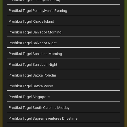
Prediksi Togel Pennsylvania Evening
Prediksi Togel Rhode Island
Prediksi Togel Salvador Morning
Prediksi Togel Salvador Night
Prediksi Togel San Juan Morning
Prediksi Togel San Juan Night
Prediksi Togel Sazka Poledni
Prediksi Togel Sazka Vecer
Prediksi Togel Singapore
Prediksi Togel South Carolina Midday
Prediksi Togel Supremeventures Drivetime