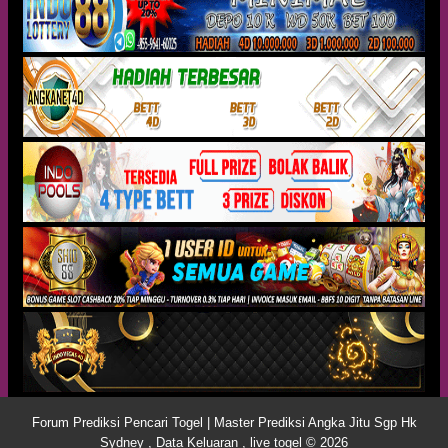
Forum Prediksi Pencari Togel | Master Prediksi Angka Jitu Sgp Hk
Sydney , Data Keluaran , live togel © 2026