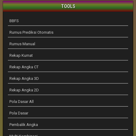
TOOLS
BBFS
Rumus Prediksi Otomatis
Rumus Manual
Rekap Kumat
Rekap Angka CT
Rekap Angka 3D
Rekap Angka 2D
Pola Dasar All
Pola Dasar
Pembalik Angka