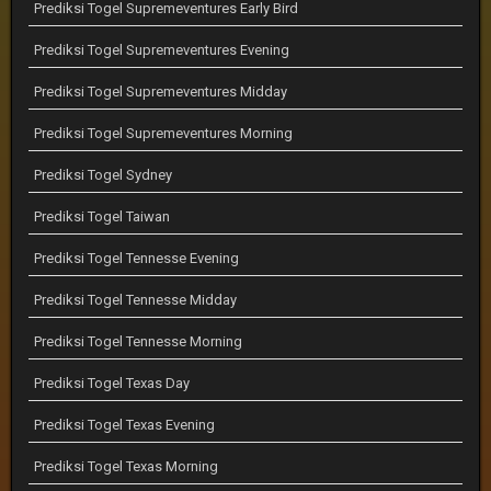
Prediksi Togel Supremeventures Early Bird
Prediksi Togel Supremeventures Evening
Prediksi Togel Supremeventures Midday
Prediksi Togel Supremeventures Morning
Prediksi Togel Sydney
Prediksi Togel Taiwan
Prediksi Togel Tennesse Evening
Prediksi Togel Tennesse Midday
Prediksi Togel Tennesse Morning
Prediksi Togel Texas Day
Prediksi Togel Texas Evening
Prediksi Togel Texas Morning