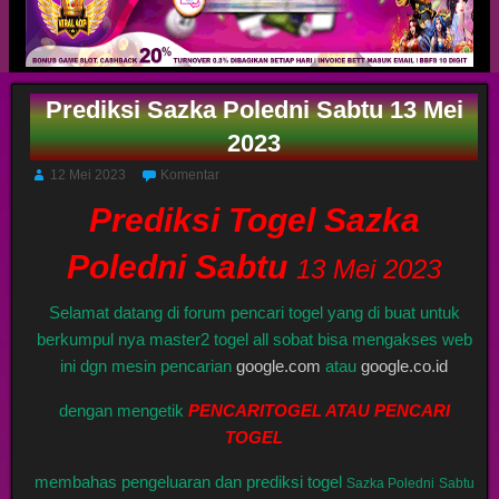
Prediksi Sazka Poledni Sabtu 13 Mei
2023
12 Mei 2023
Komentar
Prediksi Togel Sazka
Poledni Sabtu
13 Mei 2023
Selamat datang di forum pencari togel yang di buat untuk
berkumpul nya master2 togel all sobat bisa mengakses web
ini dgn mesin pencarian
google.com
atau
google.co.id
dengan mengetik
PENCARITOGEL ATAU PENCARI
TOGEL
membahas pengeluaran dan prediksi togel
Sazka Poledni
Sabtu