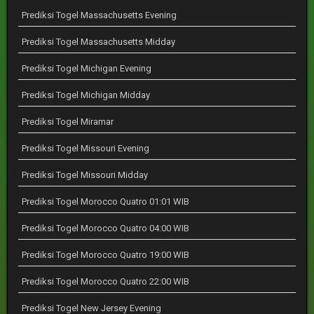
Prediksi Togel Massachusetts Evening
Prediksi Togel Massachusetts Midday
Prediksi Togel Michigan Evening
Prediksi Togel Michigan Midday
Prediksi Togel Miramar
Prediksi Togel Missouri Evening
Prediksi Togel Missouri Midday
Prediksi Togel Morocco Quatro 01:01 WIB
Prediksi Togel Morocco Quatro 04:00 WIB
Prediksi Togel Morocco Quatro 19:00 WIB
Prediksi Togel Morocco Quatro 22:00 WIB
Prediksi Togel New Jersey Evening