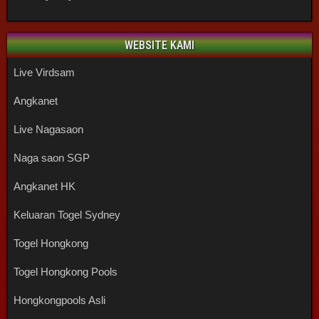
WEBSITE KAMI
Live Virdsam
Angkanet
Live Nagasaon
Naga saon SGP
Angkanet HK
Keluaran Togel Sydney
Togel Hongkong
Togel Hongkong Pools
Hongkongpools Asli