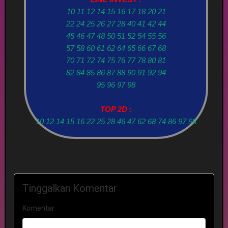
10 11 12 14 15 16 17 18 20 21
22 24 25 26 27 28 40 41 42 44
45 46 47 48 50 51 52 54 55 56
57 58 60 61 62 64 65 66 67 68
70 71 72 74 75 76 77 78 80 81
82 84 85 86 87 88 90 91 92 94
95 96 97 98
TOP 2D :
10 12 14 15 16 22 25 28 46 47 62 68 74 86 97 98
Tinggalkan Komentar
Komentar