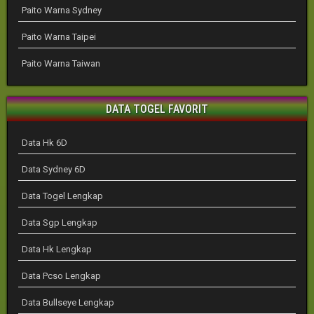
Paito Warna Sydney
Paito Warna Taipei
Paito Warna Taiwan
DATA TOGEL FAVORIT
Data Hk 6D
Data Sydney 6D
Data Togel Lengkap
Data Sgp Lengkap
Data Hk Lengkap
Data Pcso Lengkap
Data Bullseye Lengkap