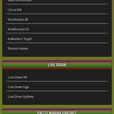
Multi Kombinasi
LN vs DN
Kombinasi 4D
Kolaborasi LN
Kalkulator Togel
Rumus Harian
LIVE DRAW
Live Draw HK
Live Draw Sgp
Live Draw Sydney
PAITO WARNA FAVORIT