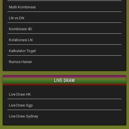
Multi Kombinasi
LN vs DN
Kombinasi 4D
Kolaborasi LN
Kalkulator Togel
Rumus Harian
LIVE DRAW
Live Draw HK
Live Draw Sgp
Live Draw Sydney