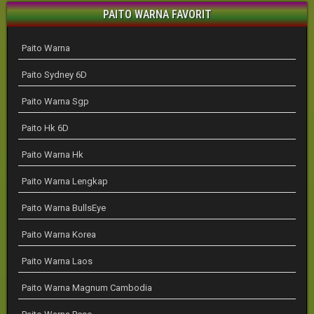
PAITO WARNA FAVORIT
Paito Warna
Paito Sydney 6D
Paito Warna Sgp
Paito Hk 6D
Paito Warna Hk
Paito Warna Lengkap
Paito Warna BullsEye
Paito Warna Korea
Paito Warna Laos
Paito Warna Magnum Cambodia