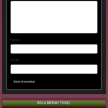
Nama
Email
Kirim Komentar
BOLA MERAH TOGEL