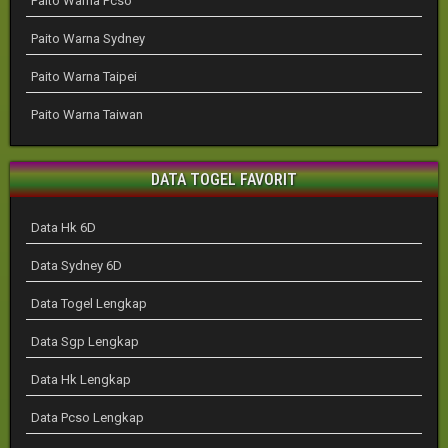
Paito Warna Pcso
Paito Warna Sydney
Paito Warna Taipei
Paito Warna Taiwan
DATA TOGEL FAVORIT
Data Hk 6D
Data Sydney 6D
Data Togel Lengkap
Data Sgp Lengkap
Data Hk Lengkap
Data Pcso Lengkap