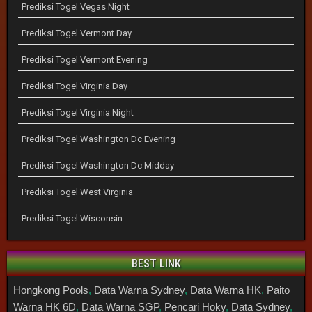
Prediksi Togel Vegas Night
Prediksi Togel Vermont Day
Prediksi Togel Vermont Evening
Prediksi Togel Virginia Day
Prediksi Togel Virginia Night
Prediksi Togel Washington Dc Evening
Prediksi Togel Washington Dc Midday
Prediksi Togel West Virginia
Prediksi Togel Wisconsin
BEST LINK
Hongkong Pools
,
Data Warna Sydney
,
Data Warna HK
,
Paito
Warna HK 6D
,
Data Warna SGP
,
Pencari Hoky
,
Data Sydney
,