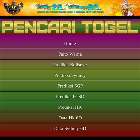
Home
Paito Warna
Prediksi Bullseye
Prediksi Sydney
Prediksi SGP
Prediksi PCSO
Prediksi HK
Data Hk 6D
Data Sydney 6D