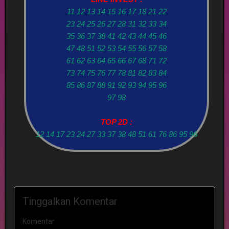
11 12 13 14 15 16 17 18 21 22
23 24 25 26 27 28 31 32 33 34
35 36 37 38 41 42 43 44 45 46
47 48 51 52 53 54 55 56 57 58
61 62 63 64 65 66 67 68 71 72
73 74 75 76 77 78 81 82 83 84
85 86 87 88 91 92 93 94 95 96
97 98
TOP 2D :
12 14 17 23 24 27 33 37 38 48 51 61 76 86 95 96
Tinggalkan Komentar
Komentar