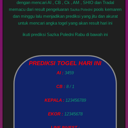
dengan mencari AI , CB , Ck , AM , SHIO dan Tradal
memacu dari result pengeluaran
pools kemaren
Sazka Poledni
dan minggu lalu menjadikan prediksi yang jitu dan akurat
untuk mencari angka togel yang akan result hari ini
ikuti prediksi Sazka Poledni Rabu di bawah ini
PREDIKSI TOGEL HARI INI
AI :
3459
CB :
8 / 1
KEPALA :
123456789
EKOR :
12345678
LINE INVEST :