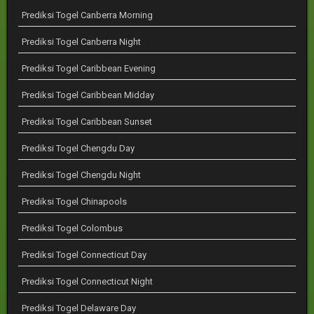
Prediksi Togel Canberra Morning
Prediksi Togel Canberra Night
Prediksi Togel Caribbean Evening
Prediksi Togel Caribbean Midday
Prediksi Togel Caribbean Sunset
Prediksi Togel Chengdu Day
Prediksi Togel Chengdu Night
Prediksi Togel Chinapools
Prediksi Togel Colombus
Prediksi Togel Connecticut Day
Prediksi Togel Connecticut Night
Prediksi Togel Delaware Day