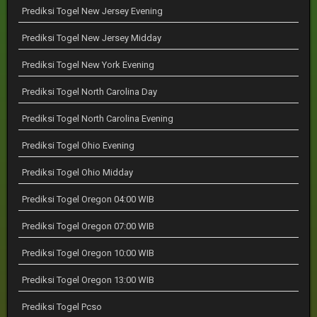
Prediksi Togel New Jersey Evening
Prediksi Togel New Jersey Midday
Prediksi Togel New York Evening
Prediksi Togel North Carolina Day
Prediksi Togel North Carolina Evening
Prediksi Togel Ohio Evening
Prediksi Togel Ohio Midday
Prediksi Togel Oregon 04:00 WIB
Prediksi Togel Oregon 07:00 WIB
Prediksi Togel Oregon 10:00 WIB
Prediksi Togel Oregon 13:00 WIB
Prediksi Togel Pcso