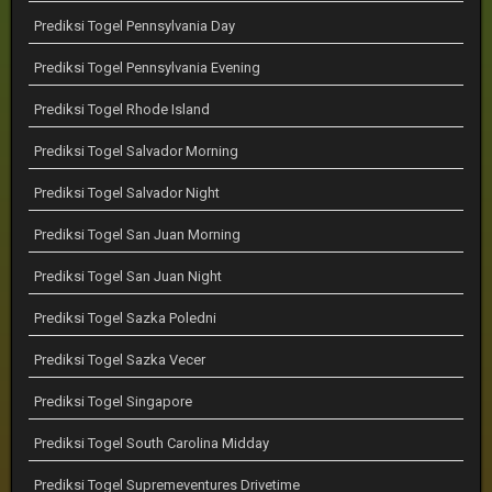
Prediksi Togel Pennsylvania Day
Prediksi Togel Pennsylvania Evening
Prediksi Togel Rhode Island
Prediksi Togel Salvador Morning
Prediksi Togel Salvador Night
Prediksi Togel San Juan Morning
Prediksi Togel San Juan Night
Prediksi Togel Sazka Poledni
Prediksi Togel Sazka Vecer
Prediksi Togel Singapore
Prediksi Togel South Carolina Midday
Prediksi Togel Supremeventures Drivetime