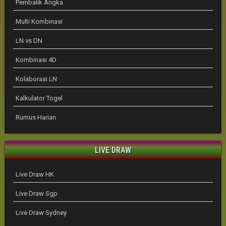
Pembalik Angka
Multi Kombinasi
LN vs DN
Kombinasi 4D
Kolaborasi LN
Kalkulator Togel
Rumus Harian
LIVE DRAW
Live Draw HK
Live Draw Sgp
Live Draw Sydney