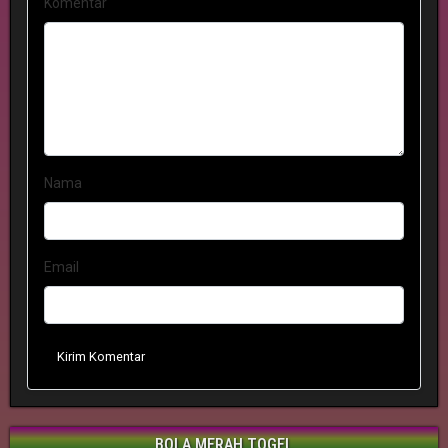
Komentar
Nama
Email
Kirim Komentar
BOLA MERAH TOGEL