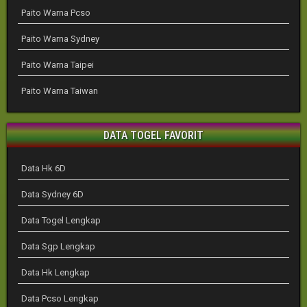
Paito Warna Pcso
Paito Warna Sydney
Paito Warna Taipei
Paito Warna Taiwan
DATA TOGEL FAVORIT
Data Hk 6D
Data Sydney 6D
Data Togel Lengkap
Data Sgp Lengkap
Data Hk Lengkap
Data Pcso Lengkap