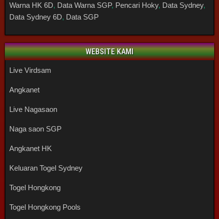
Warna HK 6D
,
Data Warna SGP
,
Pencari Hoky
,
Data Sydney
,
Data Sydney 6D
,
Data SGP
WEBSITE KAMI
Live Virdsam
Angkanet
Live Nagasaon
Naga saon SGP
Angkanet HK
Keluaran Togel Sydney
Togel Hongkong
Togel Hongkong Pools