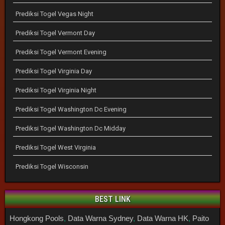
Prediksi Togel Vegas Night
Prediksi Togel Vermont Day
Prediksi Togel Vermont Evening
Prediksi Togel Virginia Day
Prediksi Togel Virginia Night
Prediksi Togel Washington Dc Evening
Prediksi Togel Washington Dc Midday
Prediksi Togel West Virginia
Prediksi Togel Wisconsin
BEST LINK
Hongkong Pools
,
Data Warna Sydney
,
Data Warna HK
,
Paito