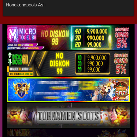
Hongkongpools Asli