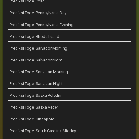
Prediksi Togel Pcso
Prediksi Togel Pennsylvania Day
Prediksi Togel Pennsylvania Evening
Prediksi Togel Rhode Island
Prediksi Togel Salvador Morning
Prediksi Togel Salvador Night
Prediksi Togel San Juan Morning
Prediksi Togel San Juan Night
Prediksi Togel Sazka Poledni
Prediksi Togel Sazka Vecer
Prediksi Togel Singapore
Prediksi Togel South Carolina Midday