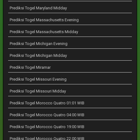
Prediksi Togel Maryland Midday
Prediksi Togel Massachusetts Evening
Prediksi Togel Massachusetts Midday
Prediksi Togel Michigan Evening
Prediksi Togel Michigan Midday
Prediksi Togel Miramar
Prediksi Togel Missouri Evening
Prediksi Togel Missouri Midday
Prediksi Togel Morocco Quatro 01:01 WIB
Prediksi Togel Morocco Quatro 04:00 WIB
Prediksi Togel Morocco Quatro 19:00 WIB
Prediksi Togel Morocco Quatro 22:00 WIB