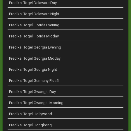
Prediksi Togel Delaware Day
Prediksi Togel Delaware Night
Prediksi Togel Florida Evening
Prediksi Togel Florida Midday
Prediksi Togel Georgia Evening
Prediksi Togel Georgia Midday
Prediksi Togel Georgia Night
Prediksi Togel Germany Plus5
Prediksi Togel Gwangju Day
Prediksi Togel Gwangju Morning
Prediksi Togel Hollywood
Prediksi Togel Hongkong