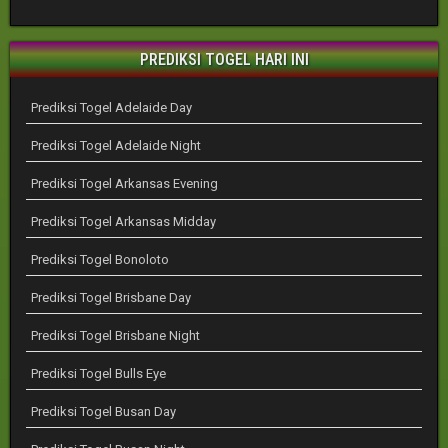
PREDIKSI TOGEL HARI INI
Prediksi Togel Adelaide Day
Prediksi Togel Adelaide Night
Prediksi Togel Arkansas Evening
Prediksi Togel Arkansas Midday
Prediksi Togel Bonoloto
Prediksi Togel Brisbane Day
Prediksi Togel Brisbane Night
Prediksi Togel Bulls Eye
Prediksi Togel Busan Day