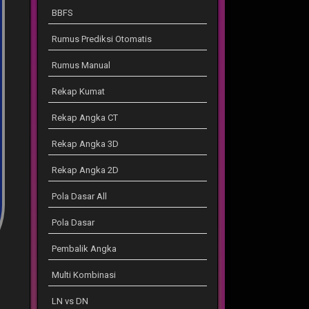
BBFS
Rumus Prediksi Otomatis
Rumus Manual
Rekap Kumat
Rekap Angka CT
Rekap Angka 3D
Rekap Angka 2D
Pola Dasar All
Pola Dasar
Pembalik Angka
Multi Kombinasi
LN vs DN