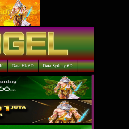
HK
Data Hk 6D
Data Sydney 6D