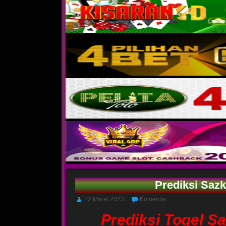
Prediksi Saz
22 Maret 2023
Komentar
Prediksi Togel S