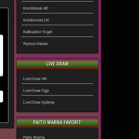
Kombinasi 4D
Kolaborasi LN
Kalkulator Togel
Rumus Harian
LIVE DRAW
Live Draw HK
Live Draw Sgp
Live Draw Sydney
PAITO WARNA FAVORIT
Paito Warna