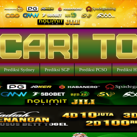
Prediksi Sydney
Prediksi SGP
Prediksi PCSO
Prediksi 