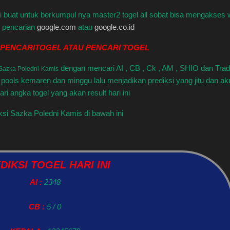
di buat untuk berkumpul nya master2 togel all sobat bisa mengakses
n pencarian
google.com
atau
google.co.id
k
PENCARITOGEL ATAU PENCARI TOGEL
dengan mencari AI , CB , Ck , AM , SHIO dan Trad
Sazka Poledni
Kamis
pools kemaren dan minggu lalu menjadikan prediksi yang jitu dan ak
ri angka togel yang akan result hari ini
diksi Sazka Poledni Kamis di bawah ini
DIKSI TOGEL HARI INI
AI :
2348
CB :
5 / 0