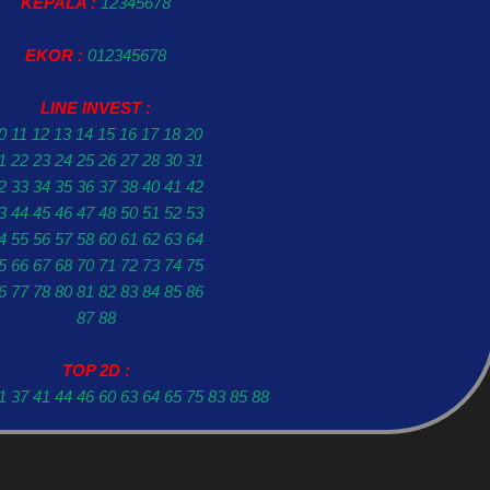
KEPALA :
12345678
EKOR :
012345678
LINE INVEST :
0 11 12 13 14 15 16 17 18 20
1 22 23 24 25 26 27 28 30 31
2 33 34 35 36 37 38 40 41 42
3 44 45 46 47 48 50 51 52 53
4 55 56 57 58 60 61 62 63 64
5 66 67 68 70 71 72 73 74 75
6 77 78 80 81 82 83 84 85 86
87 88
TOP 2D :
1 37 41 44 46 60 63 64 65 75 83 85 88