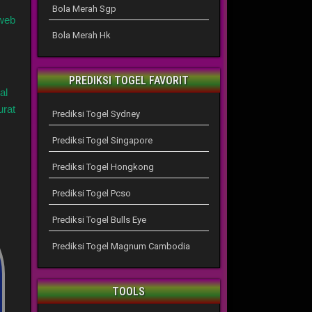
Bola Merah Sgp
 web
Bola Merah Hk
PREDIKSI TOGEL FAVORIT
al
urat
Prediksi Togel Sydney
Prediksi Togel Singapore
Prediksi Togel Hongkong
Prediksi Togel Pcso
Prediksi Togel Bulls Eye
Prediksi Togel Magnum Cambodia
TOOLS