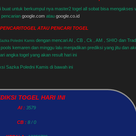
di buat untuk berkumpul nya master2 togel all sobat bisa mengakses
n pencarian
google.com
atau
google.co.id
k
PENCARITOGEL ATAU PENCARI TOGEL
dengan mencari AI , CB , Ck , AM , SHIO dan Trad
Sazka Poledni
Kamis
pools kemaren dan minggu lalu menjadikan prediksi yang jitu dan ak
ri angka togel yang akan result hari ini
diksi Sazka Poledni Kamis di bawah ini
DIKSI TOGEL HARI INI
AI :
3579
CB :
8 / 0