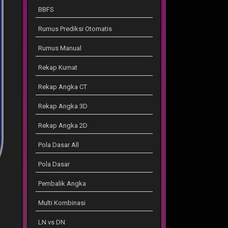
BBFS
Rumus Prediksi Otomatis
Rumus Manual
Rekap Kumat
Rekap Angka CT
Rekap Angka 3D
Rekap Angka 2D
Pola Dasar All
Pola Dasar
Pembalik Angka
Multi Kombinasi
LN vs DN