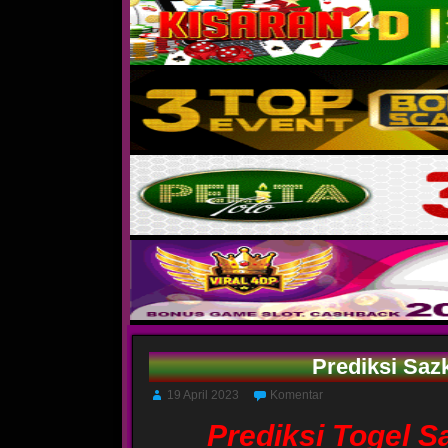
Prediksi Saz
19 April 2023
Komentar
Prediksi Togel 