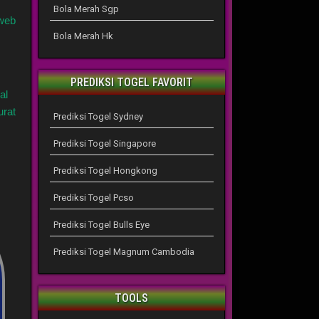
Bola Merah Sgp
 web
Bola Merah Hk
PREDIKSI TOGEL FAVORIT
al
urat
Prediksi Togel Sydney
Prediksi Togel Singapore
Prediksi Togel Hongkong
Prediksi Togel Pcso
Prediksi Togel Bulls Eye
Prediksi Togel Magnum Cambodia
TOOLS