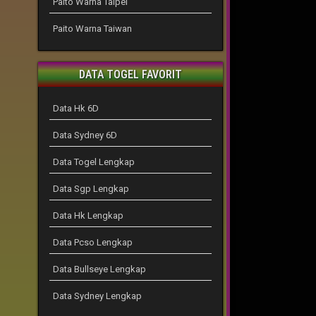
Paito Warna Taipei
Paito Warna Taiwan
DATA TOGEL FAVORIT
Data Hk 6D
Data Sydney 6D
Data Togel Lengkap
Data Sgp Lengkap
Data Hk Lengkap
Data Pcso Lengkap
Data Bullseye Lengkap
Data Sydney Lengkap