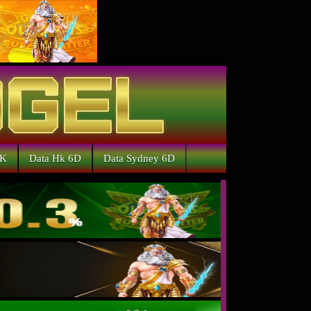
HK
Data Hk 6D
Data Sydney 6D