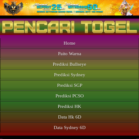
Home
Paito Warna
Prediksi Bullseye
Prediksi Sydney
Prediksi SGP
Prediksi PCSO
Prediksi HK
Data Hk 6D
Data Sydney 6D