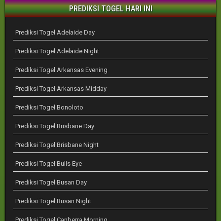
PREDIKSI TOGEL HARI INI
Prediksi Togel Adelaide Day
Prediksi Togel Adelaide Night
Prediksi Togel Arkansas Evening
Prediksi Togel Arkansas Midday
Prediksi Togel Bonoloto
Prediksi Togel Brisbane Day
Prediksi Togel Brisbane Night
Prediksi Togel Bulls Eye
Prediksi Togel Busan Day
Prediksi Togel Busan Night
Prediksi Togel Canberra Morning