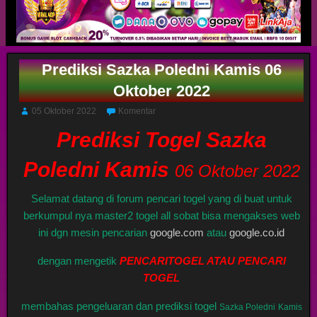
Prediksi Sazka Poledni Kamis 06
Oktober 2022
05 Oktober 2022
Komentar
Prediksi Togel Sazka
Poledni Kamis
06 Oktober 2022
Selamat datang di forum pencari togel yang di buat untuk
berkumpul nya master2 togel all sobat bisa mengakses web
ini dgn mesin pencarian
google.com
atau
google.co.id
dengan mengetik
PENCARITOGEL ATAU PENCARI
TOGEL
membahas pengeluaran dan prediksi togel
Sazka Poledni
Kamis