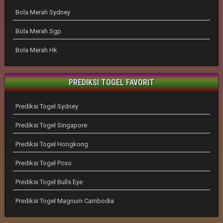
Bola Merah Sydney
Bola Merah Sgp
Bola Merah Hk
PREDIKSI TOGEL FAVORIT
Prediksi Togel Sydney
Prediksi Togel Singapore
Prediksi Togel Hongkong
Prediksi Togel Pcso
Prediksi Togel Bulls Eye
Prediksi Togel Magnum Cambodia