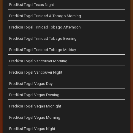
Prediksi Togel Texas Night
Prediksi Togel Trinidad & Tobago Morning
Prediksi Togel Trinidad Tobago Afternoon
Prediksi Togel Trinidad Tobago Evening
Prediksi Togel Trinidad Tobago Midday
Prediksi Togel Vancouver Morning
Prediksi Togel Vancouver Night
Prediksi Togel Vegas Day
Prediksi Togel Vegas Evening
Prediksi Togel Vegas Midnight
Prediksi Togel Vegas Morning
Prediksi Togel Vegas Night