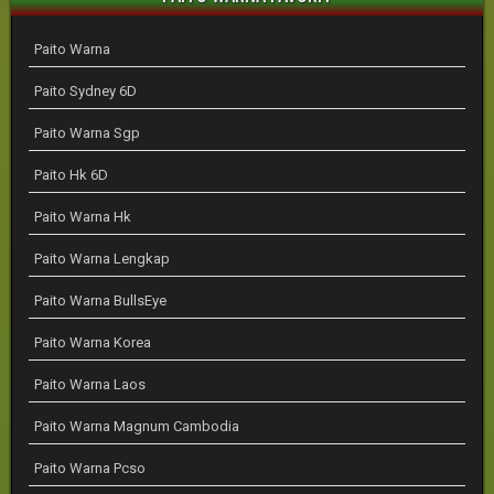
Paito Warna
Paito Sydney 6D
Paito Warna Sgp
Paito Hk 6D
Paito Warna Hk
Paito Warna Lengkap
Paito Warna BullsEye
Paito Warna Korea
Paito Warna Laos
Paito Warna Magnum Cambodia
Paito Warna Pcso