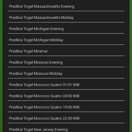
Prediksi Togel Massachusetts Evening
Prediksi Togel Massachusetts Midday
Prediksi Togel Michigan Evening
Prediksi Togel Michigan Midday
Prediksi Togel Miramar
Prediksi Togel Missouri Evening
Prediksi Togel Missouri Midday
Prediksi Togel Morocco Quatro 01:01 WIB
Prediksi Togel Morocco Quatro 04:00 WIB
Prediksi Togel Morocco Quatro 19:00 WIB
Prediksi Togel Morocco Quatro 22:00 WIB
Prediksi Togel New Jersey Evening