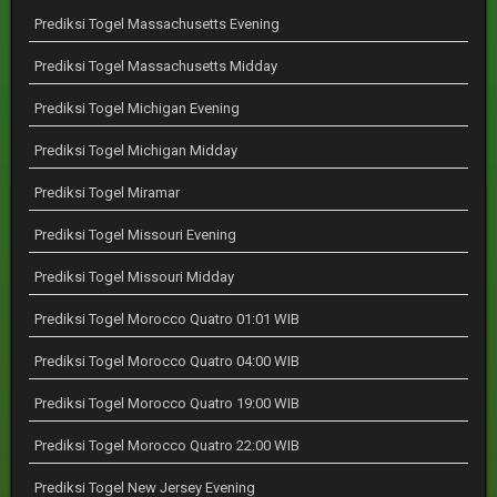
Prediksi Togel Massachusetts Evening
Prediksi Togel Massachusetts Midday
Prediksi Togel Michigan Evening
Prediksi Togel Michigan Midday
Prediksi Togel Miramar
Prediksi Togel Missouri Evening
Prediksi Togel Missouri Midday
Prediksi Togel Morocco Quatro 01:01 WIB
Prediksi Togel Morocco Quatro 04:00 WIB
Prediksi Togel Morocco Quatro 19:00 WIB
Prediksi Togel Morocco Quatro 22:00 WIB
Prediksi Togel New Jersey Evening