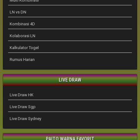
Multi Kombinasi
LN vs DN
Kombinasi 4D
Kolaborasi LN
Kalkulator Togel
Rumus Harian
LIVE DRAW
Live Draw HK
Live Draw Sgp
Live Draw Sydney
PAITO WARNA FAVORIT