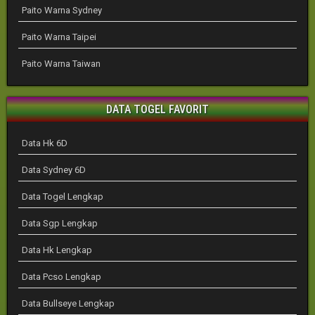
Paito Warna Sydney
Paito Warna Taipei
Paito Warna Taiwan
DATA TOGEL FAVORIT
Data Hk 6D
Data Sydney 6D
Data Togel Lengkap
Data Sgp Lengkap
Data Hk Lengkap
Data Pcso Lengkap
Data Bullseye Lengkap