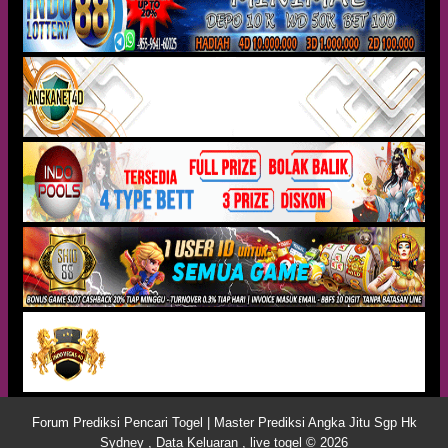
Forum Prediksi Pencari Togel | Master Prediksi Angka Jitu Sgp Hk
Sydney , Data Keluaran , live togel © 2026