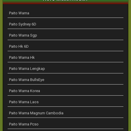
Paito Warna
Paito Sydney 6D
Paito Warna Sgp
Paito Hk 6D
Paito Warna Hk
Paito Warna Lengkap
Paito Warna BullsEye
Paito Warna Korea
Paito Warna Laos
Paito Warna Magnum Cambodia
Paito Warna Pcso