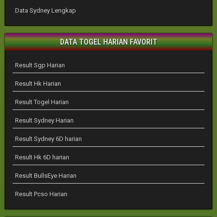
Data Sydney Lengkap
DATA TOGEL HARIAN FAVORIT
Result Sgp Harian
Result Hk Harian
Result Togel Harian
Result Sydney Harian
Result Sydney 6D harian
Result Hk 6D harian
Result BullsEye Harian
Result Pcso Harian