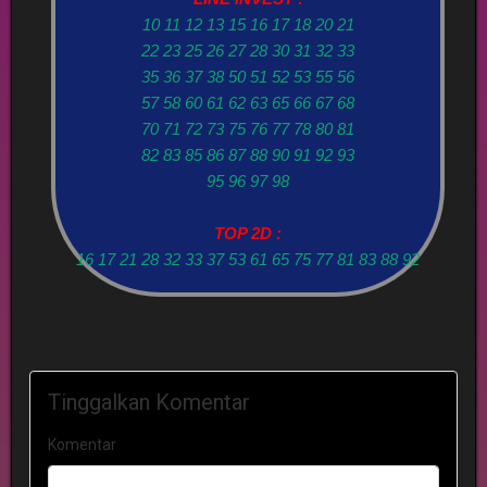
10 11 12 13 15 16 17 18 20 21
22 23 25 26 27 28 30 31 32 33
35 36 37 38 50 51 52 53 55 56
57 58 60 61 62 63 65 66 67 68
70 71 72 73 75 76 77 78 80 81
82 83 85 86 87 88 90 91 92 93
95 96 97 98
TOP 2D :
16 17 21 28 32 33 37 53 61 65 75 77 81 83 88 92
Tinggalkan Komentar
Komentar