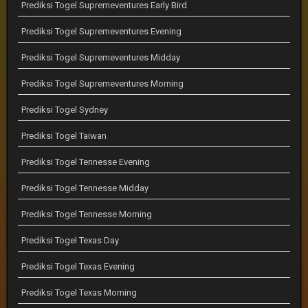
Prediksi Togel Supremeventures Early Bird
Prediksi Togel Supremeventures Evening
Prediksi Togel Supremeventures Midday
Prediksi Togel Supremeventures Morning
Prediksi Togel Sydney
Prediksi Togel Taiwan
Prediksi Togel Tennesse Evening
Prediksi Togel Tennesse Midday
Prediksi Togel Tennesse Morning
Prediksi Togel Texas Day
Prediksi Togel Texas Evening
Prediksi Togel Texas Morning