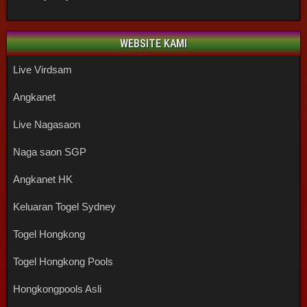
WEBSITE KAMI
Live Virdsam
Angkanet
Live Nagasaon
Naga saon SGP
Angkanet HK
Keluaran Togel Sydney
Togel Hongkong
Togel Hongkong Pools
Hongkongpools Asli