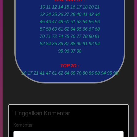
10 11 12 14 15 16 17 18 20 21
22 24 25 26 27 28 40 41 42 44
45 46 47 48 50 51 52 54 55 56
57 58 60 61 62 64 65 66 67 68
70 71 72 74 75 76 77 78 80 81
82 84 85 86 87 88 90 91 92 94
95 96 97 98
TOP 2D :
10 17 21 41 47 61 62 64 68 70 80 85 88 94 95 98
Tinggalkan Komentar
Komentar