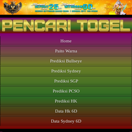
Home
Paito Warna
Prediksi Bullseye
Prediksi Sydney
Prediksi SGP
Prediksi PCSO
Prediksi HK
Data Hk 6D
Data Sydney 6D