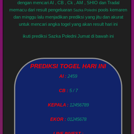
dengan mencari AI , CB , Ck , AM , SHIO dan Tradal
memacu dari result pengeluaran
pools kemaren
Sazka Poledni
dan minggu lalu menjadikan prediksi yang jitu dan akurat
untuk mencari angka togel yang akan result hari ini
ikuti prediksi Sazka Poledni Jumat di bawah ini
PREDIKSI TOGEL HARI INI
AI :
2459
CB :
5 / 7
KEPALA :
12456789
EKOR :
01245678
LINE INVEST :