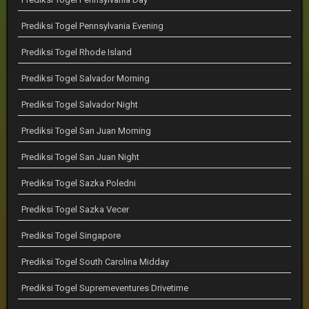
Prediksi Togel Pennsylvania Evening
Prediksi Togel Rhode Island
Prediksi Togel Salvador Morning
Prediksi Togel Salvador Night
Prediksi Togel San Juan Morning
Prediksi Togel San Juan Night
Prediksi Togel Sazka Poledni
Prediksi Togel Sazka Vecer
Prediksi Togel Singapore
Prediksi Togel South Carolina Midday
Prediksi Togel Supremeventures Drivetime