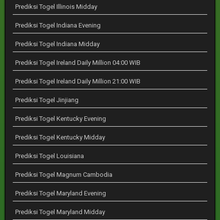
Prediksi Togel Illinois Midday
Prediksi Togel Indiana Evening
Prediksi Togel Indiana Midday
Prediksi Togel Ireland Daily Million 04:00 WIB
Prediksi Togel Ireland Daily Million 21:00 WIB
Prediksi Togel Jinjiang
Prediksi Togel Kentucky Evening
Prediksi Togel Kentucky Midday
Prediksi Togel Louisiana
Prediksi Togel Magnum Cambodia
Prediksi Togel Maryland Evening
Prediksi Togel Maryland Midday