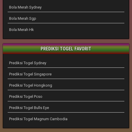
Bola Merah Sydney
Bola Merah Sgp
Bola Merah Hk
PREDIKSI TOGEL FAVORIT
Prediksi Togel Sydney
Prediksi Togel Singapore
Prediksi Togel Hongkong
Prediksi Togel Pcso
Prediksi Togel Bulls Eye
Prediksi Togel Magnum Cambodia