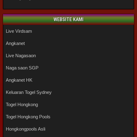
WEBSITE KAMI
Live Virdsam
Angkanet
Live Nagasaon
Naga saon SGP
Angkanet HK
Keluaran Togel Sydney
Togel Hongkong
Togel Hongkong Pools
Hongkongpools Asli