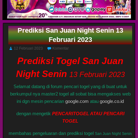
Prediksi San Juan Night Senin 13
Februari 2023
12 Februari 2023
Komentar
Prediksi Togel San Juan
Night Senin
13 Februari 2023
Selamat datang di forum pencari togel yang di buat untuk
berkumpul nya master2 togel all sobat bisa mengakses web
ini dgn mesin pencarian
google.com
atau
google.co.id
dengan mengetik
PENCARITOGEL ATAU PENCARI
TOGEL
membahas pengeluaran dan prediksi togel
San Juan Night
Senin