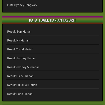
Data Sydney Lengkap
DATA TOGEL HARIAN FAVORIT
Result Sgp Harian
Result Hk Harian
Result Togel Harian
Result Sydney Harian
Result Sydney 6D harian
Result Hk 6D harian
Result BullsEye Harian
Result Pcso Harian