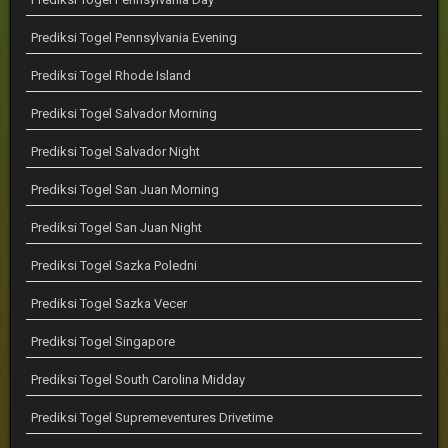
Prediksi Togel Pennsylvania Evening
Prediksi Togel Rhode Island
Prediksi Togel Salvador Morning
Prediksi Togel Salvador Night
Prediksi Togel San Juan Morning
Prediksi Togel San Juan Night
Prediksi Togel Sazka Poledni
Prediksi Togel Sazka Vecer
Prediksi Togel Singapore
Prediksi Togel South Carolina Midday
Prediksi Togel Supremeventures Drivetime