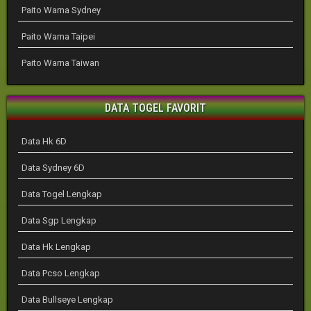
Paito Warna Sydney
Paito Warna Taipei
Paito Warna Taiwan
DATA TOGEL FAVORIT
Data Hk 6D
Data Sydney 6D
Data Togel Lengkap
Data Sgp Lengkap
Data Hk Lengkap
Data Pcso Lengkap
Data Bullseye Lengkap