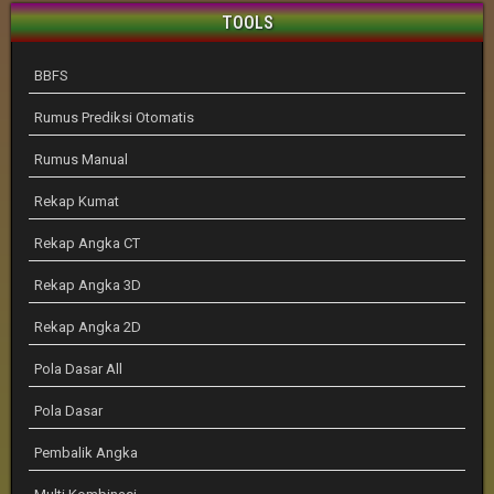
TOOLS
BBFS
Rumus Prediksi Otomatis
Rumus Manual
Rekap Kumat
Rekap Angka CT
Rekap Angka 3D
Rekap Angka 2D
Pola Dasar All
Pola Dasar
Pembalik Angka