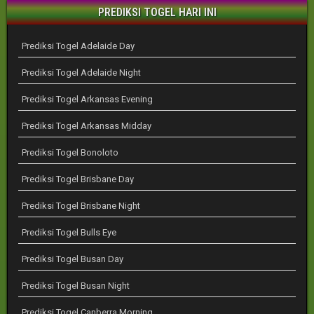
PREDIKSI TOGEL HARI INI
Prediksi Togel Adelaide Day
Prediksi Togel Adelaide Night
Prediksi Togel Arkansas Evening
Prediksi Togel Arkansas Midday
Prediksi Togel Bonoloto
Prediksi Togel Brisbane Day
Prediksi Togel Brisbane Night
Prediksi Togel Bulls Eye
Prediksi Togel Busan Day
Prediksi Togel Busan Night
Prediksi Togel Canberra Morning