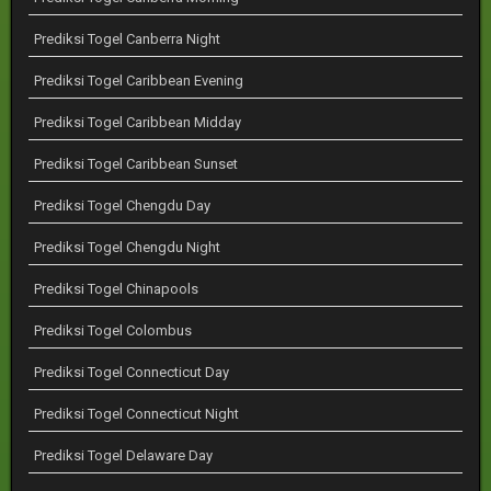
Prediksi Togel Canberra Night
Prediksi Togel Caribbean Evening
Prediksi Togel Caribbean Midday
Prediksi Togel Caribbean Sunset
Prediksi Togel Chengdu Day
Prediksi Togel Chengdu Night
Prediksi Togel Chinapools
Prediksi Togel Colombus
Prediksi Togel Connecticut Day
Prediksi Togel Connecticut Night
Prediksi Togel Delaware Day