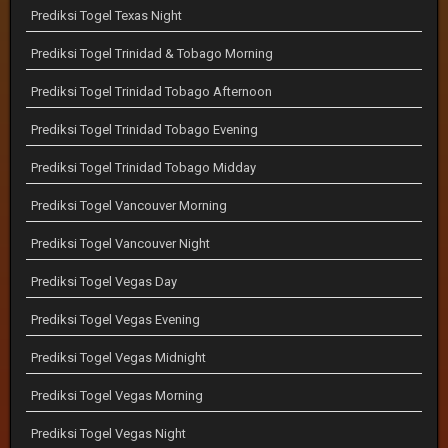
Prediksi Togel Texas Night
Prediksi Togel Trinidad & Tobago Morning
Prediksi Togel Trinidad Tobago Afternoon
Prediksi Togel Trinidad Tobago Evening
Prediksi Togel Trinidad Tobago Midday
Prediksi Togel Vancouver Morning
Prediksi Togel Vancouver Night
Prediksi Togel Vegas Day
Prediksi Togel Vegas Evening
Prediksi Togel Vegas Midnight
Prediksi Togel Vegas Morning
Prediksi Togel Vegas Night