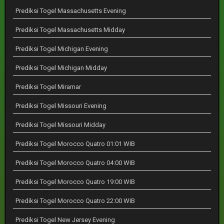
Prediksi Togel Massachusetts Evening
Prediksi Togel Massachusetts Midday
Prediksi Togel Michigan Evening
Prediksi Togel Michigan Midday
Prediksi Togel Miramar
Prediksi Togel Missouri Evening
Prediksi Togel Missouri Midday
Prediksi Togel Morocco Quatro 01:01 WIB
Prediksi Togel Morocco Quatro 04:00 WIB
Prediksi Togel Morocco Quatro 19:00 WIB
Prediksi Togel Morocco Quatro 22:00 WIB
Prediksi Togel New Jersey Evening