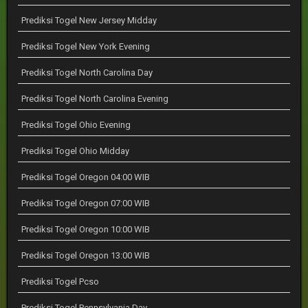
Prediksi Togel New Jersey Midday
Prediksi Togel New York Evening
Prediksi Togel North Carolina Day
Prediksi Togel North Carolina Evening
Prediksi Togel Ohio Evening
Prediksi Togel Ohio Midday
Prediksi Togel Oregon 04:00 WIB
Prediksi Togel Oregon 07:00 WIB
Prediksi Togel Oregon 10:00 WIB
Prediksi Togel Oregon 13:00 WIB
Prediksi Togel Pcso
Prediksi Togel Pennsylvania Day