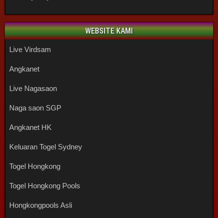
WEBSITE KAMI
Live Virdsam
Angkanet
Live Nagasaon
Naga saon SGP
Angkanet HK
Keluaran Togel Sydney
Togel Hongkong
Togel Hongkong Pools
Hongkongpools Asli