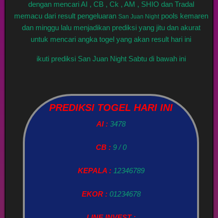
dengan mencari AI , CB , Ck , AM , SHIO dan Tradal
memacu dari result pengeluaran
pools kemaren
San Juan Night
dan minggu lalu menjadikan prediksi yang jitu dan akurat
untuk mencari angka togel yang akan result hari ini
ikuti prediksi San Juan Night Sabtu di bawah ini
PREDIKSI TOGEL HARI INI
AI :
3478
CB :
9 / 0
KEPALA :
12346789
EKOR :
01234678
LINE INVEST :