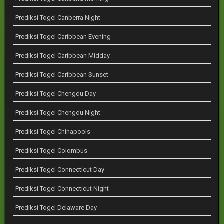
Prediksi Togel Canberra Night
Prediksi Togel Caribbean Evening
Prediksi Togel Caribbean Midday
Prediksi Togel Caribbean Sunset
Prediksi Togel Chengdu Day
Prediksi Togel Chengdu Night
Prediksi Togel Chinapools
Prediksi Togel Colombus
Prediksi Togel Connecticut Day
Prediksi Togel Connecticut Night
Prediksi Togel Delaware Day