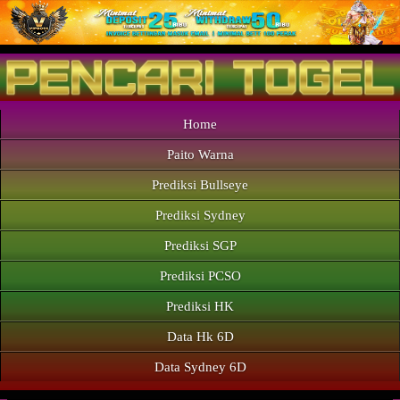
Home
Paito Warna
Prediksi Bullseye
Prediksi Sydney
Prediksi SGP
Prediksi PCSO
Prediksi HK
Data Hk 6D
Data Sydney 6D