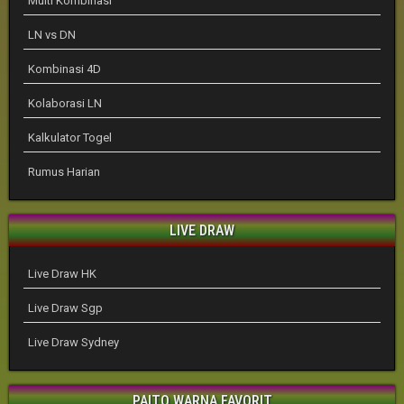
Multi Kombinasi
LN vs DN
Kombinasi 4D
Kolaborasi LN
Kalkulator Togel
Rumus Harian
LIVE DRAW
Live Draw HK
Live Draw Sgp
Live Draw Sydney
PAITO WARNA FAVORIT