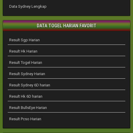
Data Sydney Lengkap
DATA TOGEL HARIAN FAVORIT
Result Sgp Harian
Result Hk Harian
Result Togel Harian
Result Sydney Harian
Result Sydney 6D harian
Result Hk 6D harian
Result BullsEye Harian
Result Pcso Harian