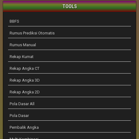
TOOLS
BBFS
Rumus Prediksi Otomatis
Rumus Manual
Rekap Kumat
Rekap Angka CT
Rekap Angka 3D
Rekap Angka 2D
Pola Dasar All
Pola Dasar
Pembalik Angka