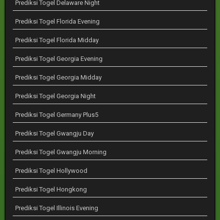
Prediksi Togel Delaware Night
Prediksi Togel Florida Evening
Prediksi Togel Florida Midday
Prediksi Togel Georgia Evening
Prediksi Togel Georgia Midday
Prediksi Togel Georgia Night
Prediksi Togel Germany Plus5
Prediksi Togel Gwangju Day
Prediksi Togel Gwangju Morning
Prediksi Togel Hollywood
Prediksi Togel Hongkong
Prediksi Togel Illinois Evening