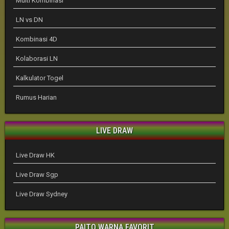
Multi Kombinasi
LN vs DN
Kombinasi 4D
Kolaborasi LN
Kalkulator Togel
Rumus Harian
LIVE DRAW
Live Draw HK
Live Draw Sgp
Live Draw Sydney
PAITO WARNA FAVORIT