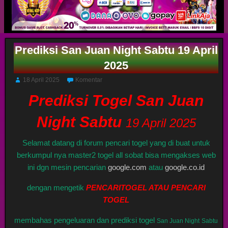
Prediksi San Juan Night Sabtu 19 April
2025
18 April 2025
Komentar
Prediksi Togel San Juan
Night Sabtu
19 April 2025
Selamat datang di forum pencari togel yang di buat untuk
berkumpul nya master2 togel all sobat bisa mengakses web
ini dgn mesin pencarian
google.com
atau
google.co.id
dengan mengetik
PENCARITOGEL ATAU PENCARI
TOGEL
membahas pengeluaran dan prediksi togel
San Juan Night
Sabtu