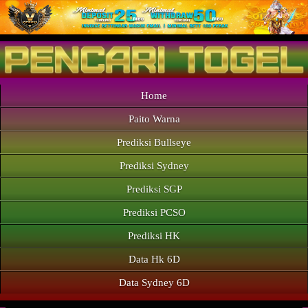
Home
Paito Warna
Prediksi Bullseye
Prediksi Sydney
Prediksi SGP
Prediksi PCSO
Prediksi HK
Data Hk 6D
Data Sydney 6D