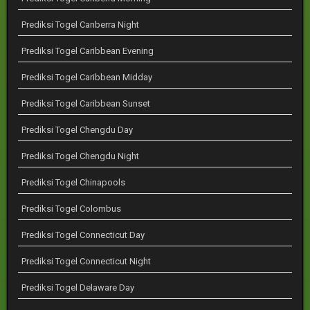
Prediksi Togel Canberra Night
Prediksi Togel Caribbean Evening
Prediksi Togel Caribbean Midday
Prediksi Togel Caribbean Sunset
Prediksi Togel Chengdu Day
Prediksi Togel Chengdu Night
Prediksi Togel Chinapools
Prediksi Togel Colombus
Prediksi Togel Connecticut Day
Prediksi Togel Connecticut Night
Prediksi Togel Delaware Day