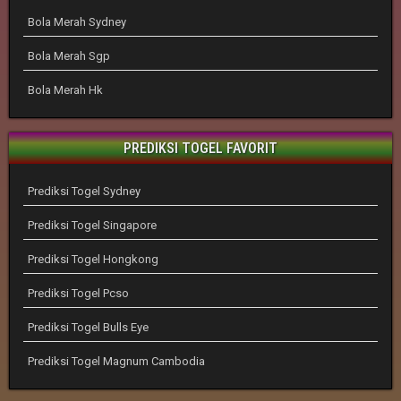
Bola Merah Sydney
Bola Merah Sgp
Bola Merah Hk
PREDIKSI TOGEL FAVORIT
Prediksi Togel Sydney
Prediksi Togel Singapore
Prediksi Togel Hongkong
Prediksi Togel Pcso
Prediksi Togel Bulls Eye
Prediksi Togel Magnum Cambodia