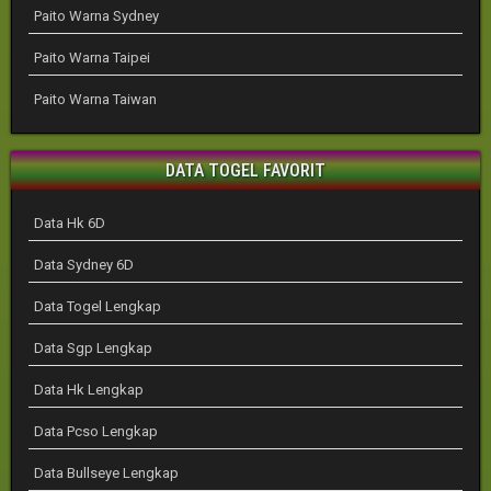
Paito Warna Sydney
Paito Warna Taipei
Paito Warna Taiwan
DATA TOGEL FAVORIT
Data Hk 6D
Data Sydney 6D
Data Togel Lengkap
Data Sgp Lengkap
Data Hk Lengkap
Data Pcso Lengkap
Data Bullseye Lengkap