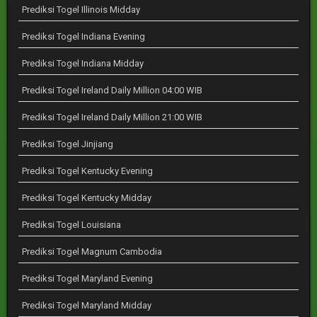
Prediksi Togel Illinois Midday
Prediksi Togel Indiana Evening
Prediksi Togel Indiana Midday
Prediksi Togel Ireland Daily Million 04:00 WIB
Prediksi Togel Ireland Daily Million 21:00 WIB
Prediksi Togel Jinjiang
Prediksi Togel Kentucky Evening
Prediksi Togel Kentucky Midday
Prediksi Togel Louisiana
Prediksi Togel Magnum Cambodia
Prediksi Togel Maryland Evening
Prediksi Togel Maryland Midday