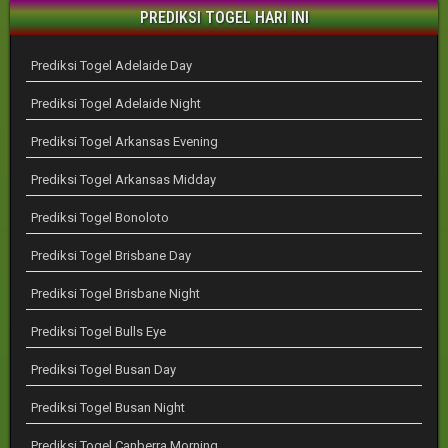
PREDIKSI TOGEL HARI INI
Prediksi Togel Adelaide Day
Prediksi Togel Adelaide Night
Prediksi Togel Arkansas Evening
Prediksi Togel Arkansas Midday
Prediksi Togel Bonoloto
Prediksi Togel Brisbane Day
Prediksi Togel Brisbane Night
Prediksi Togel Bulls Eye
Prediksi Togel Busan Day
Prediksi Togel Busan Night
Prediksi Togel Canberra Morning