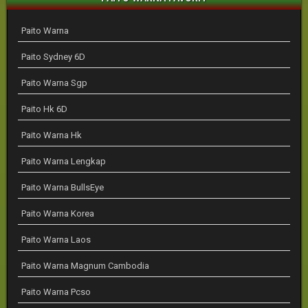
Paito Warna
Paito Sydney 6D
Paito Warna Sgp
Paito Hk 6D
Paito Warna Hk
Paito Warna Lengkap
Paito Warna BullsEye
Paito Warna Korea
Paito Warna Laos
Paito Warna Magnum Cambodia
Paito Warna Pcso