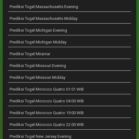
Prediksi Togel Massachusetts Evening
Prediksi Togel Massachusetts Midday
Prediksi Togel Michigan Evening
Prediksi Togel Michigan Midday
Prediksi Togel Miramar
Prediksi Togel Missouri Evening
Prediksi Togel Missouri Midday
Prediksi Togel Morocco Quatro 01:01 WIB
Prediksi Togel Morocco Quatro 04:00 WIB
Prediksi Togel Morocco Quatro 19:00 WIB
Prediksi Togel Morocco Quatro 22:00 WIB
Prediksi Togel New Jersey Evening