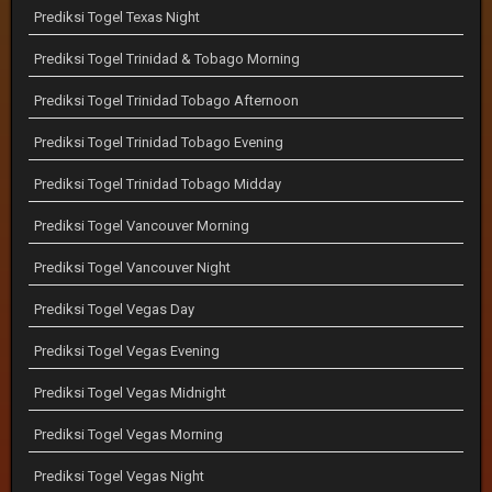
Prediksi Togel Texas Night
Prediksi Togel Trinidad & Tobago Morning
Prediksi Togel Trinidad Tobago Afternoon
Prediksi Togel Trinidad Tobago Evening
Prediksi Togel Trinidad Tobago Midday
Prediksi Togel Vancouver Morning
Prediksi Togel Vancouver Night
Prediksi Togel Vegas Day
Prediksi Togel Vegas Evening
Prediksi Togel Vegas Midnight
Prediksi Togel Vegas Morning
Prediksi Togel Vegas Night