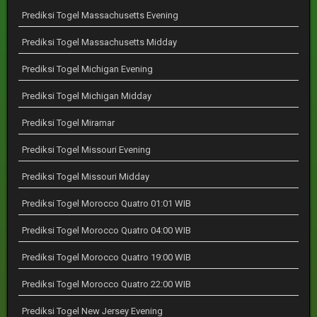
Prediksi Togel Massachusetts Evening
Prediksi Togel Massachusetts Midday
Prediksi Togel Michigan Evening
Prediksi Togel Michigan Midday
Prediksi Togel Miramar
Prediksi Togel Missouri Evening
Prediksi Togel Missouri Midday
Prediksi Togel Morocco Quatro 01:01 WIB
Prediksi Togel Morocco Quatro 04:00 WIB
Prediksi Togel Morocco Quatro 19:00 WIB
Prediksi Togel Morocco Quatro 22:00 WIB
Prediksi Togel New Jersey Evening