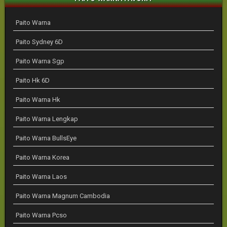
Paito Warna
Paito Sydney 6D
Paito Warna Sgp
Paito Hk 6D
Paito Warna Hk
Paito Warna Lengkap
Paito Warna BullsEye
Paito Warna Korea
Paito Warna Laos
Paito Warna Magnum Cambodia
Paito Warna Pcso