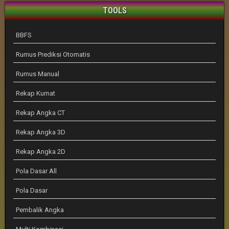
TOOLS
BBFS
Rumus Prediksi Otomatis
Rumus Manual
Rekap Kumat
Rekap Angka CT
Rekap Angka 3D
Rekap Angka 2D
Pola Dasar All
Pola Dasar
Pembalik Angka