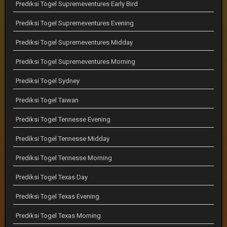
Prediksi Togel Supremeventures Early Bird
Prediksi Togel Supremeventures Evening
Prediksi Togel Supremeventures Midday
Prediksi Togel Supremeventures Morning
Prediksi Togel Sydney
Prediksi Togel Taiwan
Prediksi Togel Tennesse Evening
Prediksi Togel Tennesse Midday
Prediksi Togel Tennesse Morning
Prediksi Togel Texas Day
Prediksi Togel Texas Evening
Prediksi Togel Texas Morning