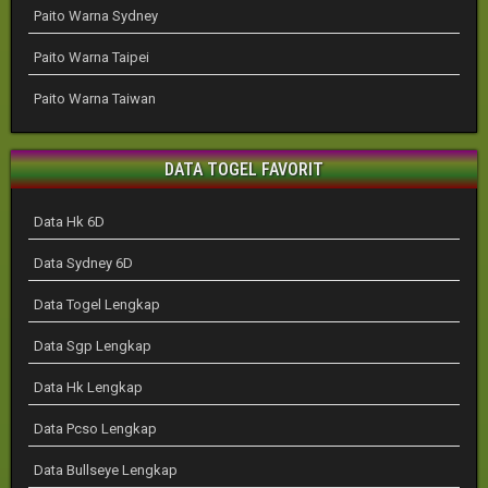
Paito Warna Sydney
Paito Warna Taipei
Paito Warna Taiwan
DATA TOGEL FAVORIT
Data Hk 6D
Data Sydney 6D
Data Togel Lengkap
Data Sgp Lengkap
Data Hk Lengkap
Data Pcso Lengkap
Data Bullseye Lengkap