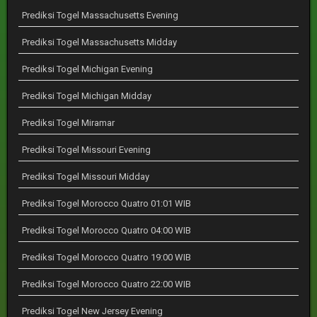
Prediksi Togel Massachusetts Evening
Prediksi Togel Massachusetts Midday
Prediksi Togel Michigan Evening
Prediksi Togel Michigan Midday
Prediksi Togel Miramar
Prediksi Togel Missouri Evening
Prediksi Togel Missouri Midday
Prediksi Togel Morocco Quatro 01:01 WIB
Prediksi Togel Morocco Quatro 04:00 WIB
Prediksi Togel Morocco Quatro 19:00 WIB
Prediksi Togel Morocco Quatro 22:00 WIB
Prediksi Togel New Jersey Evening