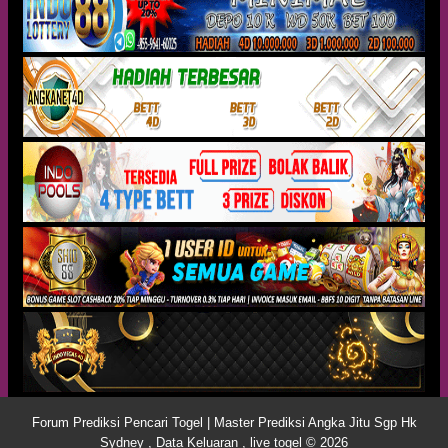
Forum Prediksi Pencari Togel | Master Prediksi Angka Jitu Sgp Hk
Sydney , Data Keluaran , live togel © 2026