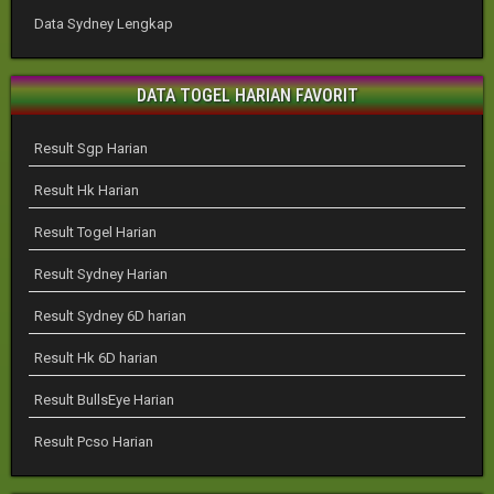
Data Sydney Lengkap
DATA TOGEL HARIAN FAVORIT
Result Sgp Harian
Result Hk Harian
Result Togel Harian
Result Sydney Harian
Result Sydney 6D harian
Result Hk 6D harian
Result BullsEye Harian
Result Pcso Harian