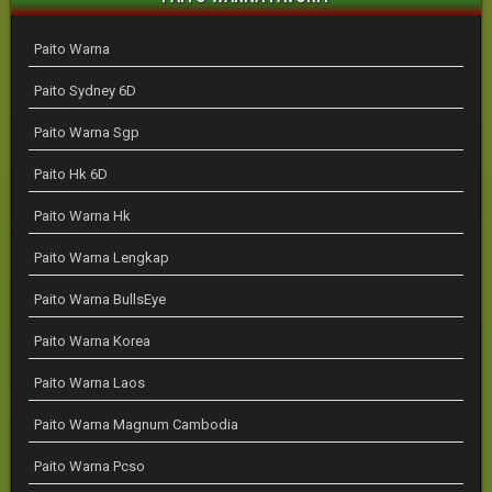
Paito Warna
Paito Sydney 6D
Paito Warna Sgp
Paito Hk 6D
Paito Warna Hk
Paito Warna Lengkap
Paito Warna BullsEye
Paito Warna Korea
Paito Warna Laos
Paito Warna Magnum Cambodia
Paito Warna Pcso