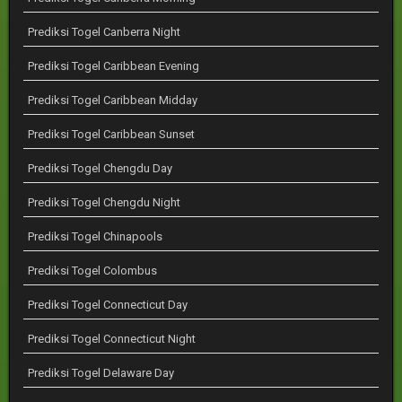
Prediksi Togel Canberra Night
Prediksi Togel Caribbean Evening
Prediksi Togel Caribbean Midday
Prediksi Togel Caribbean Sunset
Prediksi Togel Chengdu Day
Prediksi Togel Chengdu Night
Prediksi Togel Chinapools
Prediksi Togel Colombus
Prediksi Togel Connecticut Day
Prediksi Togel Connecticut Night
Prediksi Togel Delaware Day