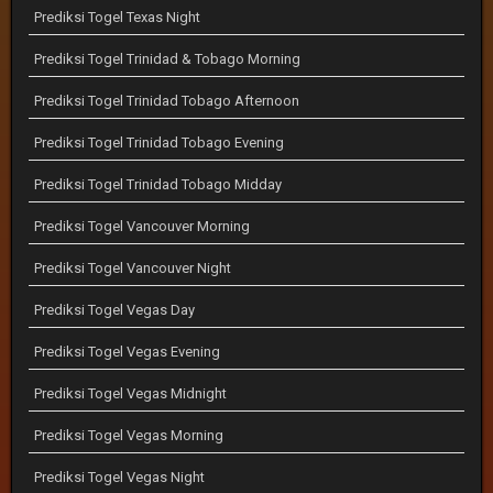
Prediksi Togel Texas Night
Prediksi Togel Trinidad & Tobago Morning
Prediksi Togel Trinidad Tobago Afternoon
Prediksi Togel Trinidad Tobago Evening
Prediksi Togel Trinidad Tobago Midday
Prediksi Togel Vancouver Morning
Prediksi Togel Vancouver Night
Prediksi Togel Vegas Day
Prediksi Togel Vegas Evening
Prediksi Togel Vegas Midnight
Prediksi Togel Vegas Morning
Prediksi Togel Vegas Night