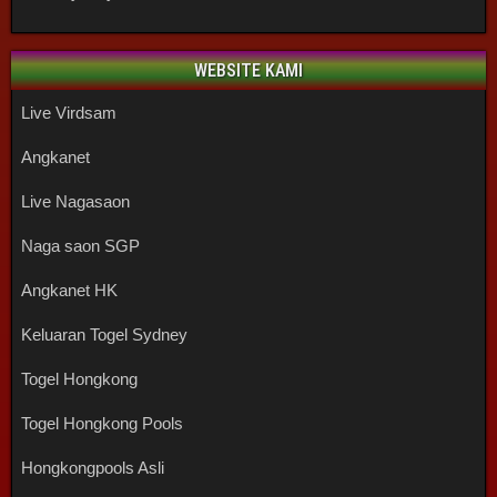
WEBSITE KAMI
Live Virdsam
Angkanet
Live Nagasaon
Naga saon SGP
Angkanet HK
Keluaran Togel Sydney
Togel Hongkong
Togel Hongkong Pools
Hongkongpools Asli