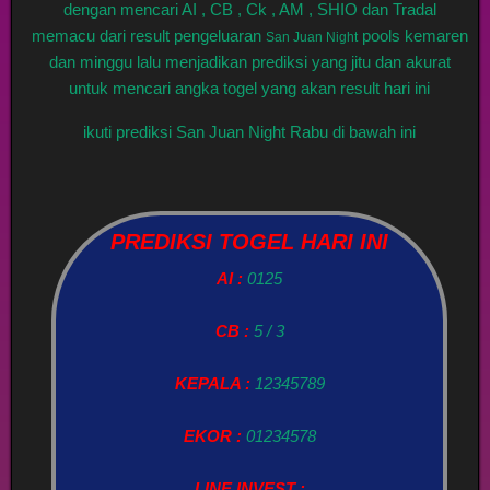
dengan mencari AI , CB , Ck , AM , SHIO dan Tradal
memacu dari result pengeluaran
pools kemaren
San Juan Night
dan minggu lalu menjadikan prediksi yang jitu dan akurat
untuk mencari angka togel yang akan result hari ini
ikuti prediksi San Juan Night Rabu di bawah ini
PREDIKSI TOGEL HARI INI
AI :
0125
CB :
5 / 3
KEPALA :
12345789
EKOR :
01234578
LINE INVEST :