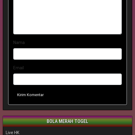
Nama
Email
Kirim Komentar
BOLA MERAH TOGEL
Live HK