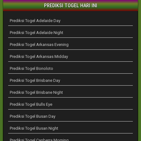
PREDIKSI TOGEL HARI INI
Prediksi Togel Adelaide Day
Prediksi Togel Adelaide Night
Prediksi Togel Arkansas Evening
Prediksi Togel Arkansas Midday
Prediksi Togel Bonoloto
Prediksi Togel Brisbane Day
Prediksi Togel Brisbane Night
Prediksi Togel Bulls Eye
Prediksi Togel Busan Day
Prediksi Togel Busan Night
Prediksi Togel Canberra Morning