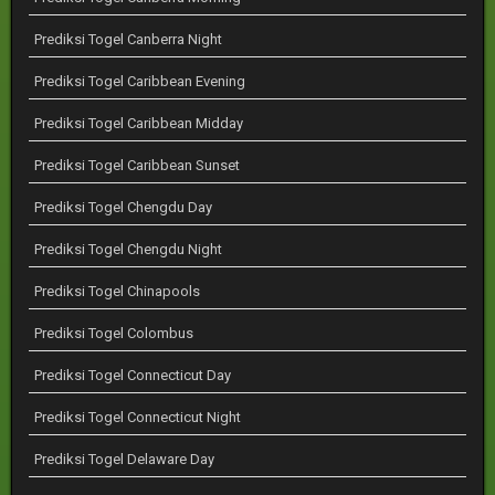
Prediksi Togel Canberra Night
Prediksi Togel Caribbean Evening
Prediksi Togel Caribbean Midday
Prediksi Togel Caribbean Sunset
Prediksi Togel Chengdu Day
Prediksi Togel Chengdu Night
Prediksi Togel Chinapools
Prediksi Togel Colombus
Prediksi Togel Connecticut Day
Prediksi Togel Connecticut Night
Prediksi Togel Delaware Day