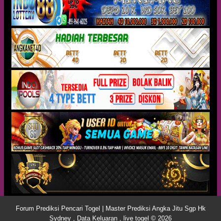
Forum Prediksi Pencari Togel | Master Prediksi Angka Jitu Sgp Hk
Sydney , Data Keluaran , live togel © 2026