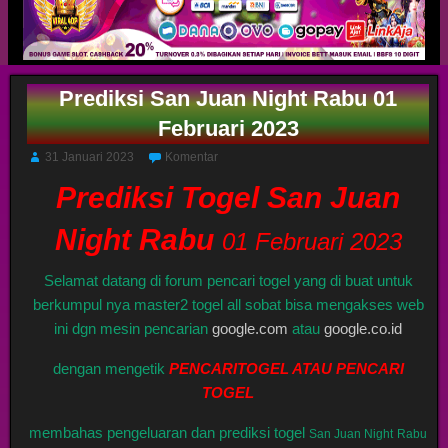
Prediksi San Juan Night Rabu 01
Februari 2023
31 Januari 2023
Komentar
Prediksi Togel San Juan
Night Rabu
01 Februari 2023
Selamat datang di forum pencari togel yang di buat untuk
berkumpul nya master2 togel all sobat bisa mengakses web
ini dgn mesin pencarian
google.com
atau
google.co.id
dengan mengetik
PENCARITOGEL ATAU PENCARI
TOGEL
membahas pengeluaran dan prediksi togel
San Juan Night
Rabu