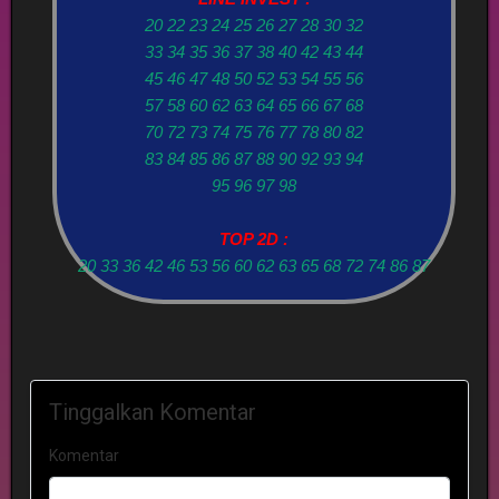
20 22 23 24 25 26 27 28 30 32
33 34 35 36 37 38 40 42 43 44
45 46 47 48 50 52 53 54 55 56
57 58 60 62 63 64 65 66 67 68
70 72 73 74 75 76 77 78 80 82
83 84 85 86 87 88 90 92 93 94
95 96 97 98
TOP 2D :
20 33 36 42 46 53 56 60 62 63 65 68 72 74 86 87
Tinggalkan Komentar
Komentar