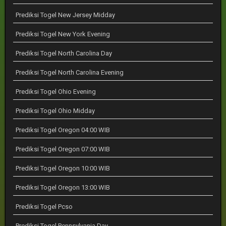
Prediksi Togel New Jersey Midday
Prediksi Togel New York Evening
Prediksi Togel North Carolina Day
Prediksi Togel North Carolina Evening
Prediksi Togel Ohio Evening
Prediksi Togel Ohio Midday
Prediksi Togel Oregon 04:00 WIB
Prediksi Togel Oregon 07:00 WIB
Prediksi Togel Oregon 10:00 WIB
Prediksi Togel Oregon 13:00 WIB
Prediksi Togel Pcso
Prediksi Togel Pennsylvania Day