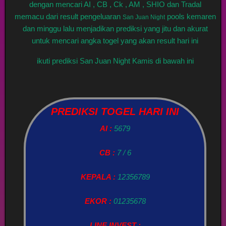
dengan mencari AI , CB , Ck , AM , SHIO dan Tradal
memacu dari result pengeluaran
pools kemaren
San Juan Night
dan minggu lalu menjadikan prediksi yang jitu dan akurat
untuk mencari angka togel yang akan result hari ini
ikuti prediksi San Juan Night Kamis di bawah ini
PREDIKSI TOGEL HARI INI
AI :
5679
CB :
7 / 6
KEPALA :
12356789
EKOR :
01235678
LINE INVEST :