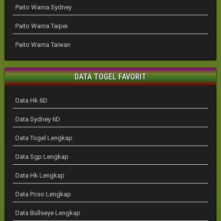
Paito Warna Sydney
Paito Warna Taipei
Paito Warna Taiwan
DATA TOGEL FAVORIT
Data Hk 6D
Data Sydney 6D
Data Togel Lengkap
Data Sgp Lengkap
Data Hk Lengkap
Data Pcso Lengkap
Data Bullseye Lengkap