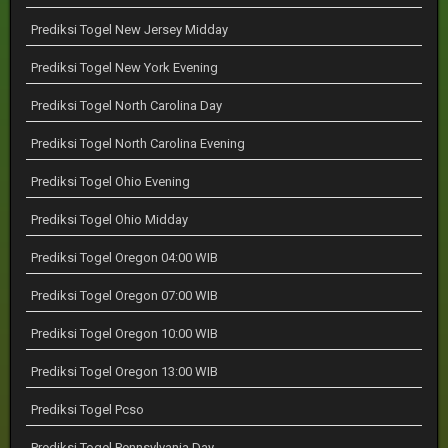
Prediksi Togel New Jersey Midday
Prediksi Togel New York Evening
Prediksi Togel North Carolina Day
Prediksi Togel North Carolina Evening
Prediksi Togel Ohio Evening
Prediksi Togel Ohio Midday
Prediksi Togel Oregon 04:00 WIB
Prediksi Togel Oregon 07:00 WIB
Prediksi Togel Oregon 10:00 WIB
Prediksi Togel Oregon 13:00 WIB
Prediksi Togel Pcso
Prediksi Togel Pennsylvania Day