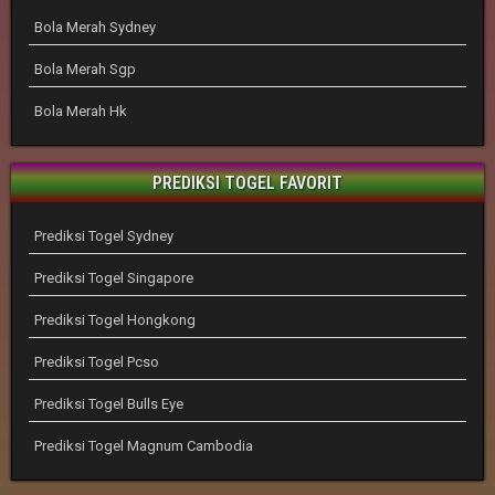
Bola Merah Sydney
Bola Merah Sgp
Bola Merah Hk
PREDIKSI TOGEL FAVORIT
Prediksi Togel Sydney
Prediksi Togel Singapore
Prediksi Togel Hongkong
Prediksi Togel Pcso
Prediksi Togel Bulls Eye
Prediksi Togel Magnum Cambodia