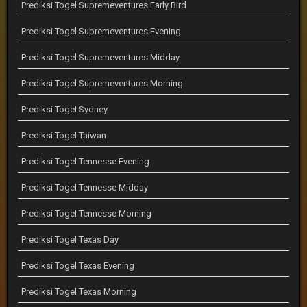
Prediksi Togel Supremeventures Early Bird
Prediksi Togel Supremeventures Evening
Prediksi Togel Supremeventures Midday
Prediksi Togel Supremeventures Morning
Prediksi Togel Sydney
Prediksi Togel Taiwan
Prediksi Togel Tennesse Evening
Prediksi Togel Tennesse Midday
Prediksi Togel Tennesse Morning
Prediksi Togel Texas Day
Prediksi Togel Texas Evening
Prediksi Togel Texas Morning