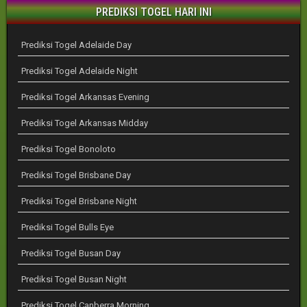
PREDIKSI TOGEL HARI INI
Prediksi Togel Adelaide Day
Prediksi Togel Adelaide Night
Prediksi Togel Arkansas Evening
Prediksi Togel Arkansas Midday
Prediksi Togel Bonoloto
Prediksi Togel Brisbane Day
Prediksi Togel Brisbane Night
Prediksi Togel Bulls Eye
Prediksi Togel Busan Day
Prediksi Togel Busan Night
Prediksi Togel Canberra Morning