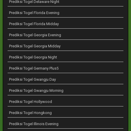
Prediksi Togel Delaware Night
Prediksi Togel Florida Evening
Prediksi Togel Florida Midday
Prediksi Togel Georgia Evening
Prediksi Togel Georgia Midday
Prediksi Togel Georgia Night
Prediksi Togel Germany Plus5
Prediksi Togel Gwangju Day
Prediksi Togel Gwangju Morning
Prediksi Togel Hollywood
Prediksi Togel Hongkong
Prediksi Togel Illinois Evening