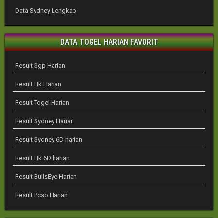
Data Sydney Lengkap
DATA TOGEL HARIAN FAVORIT
Result Sgp Harian
Result Hk Harian
Result Togel Harian
Result Sydney Harian
Result Sydney 6D harian
Result Hk 6D harian
Result BullsEye Harian
Result Pcso Harian