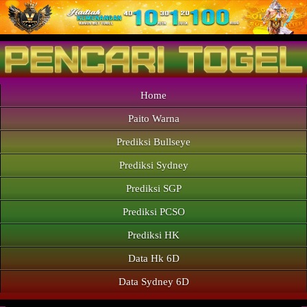
Home
Paito Warna
Prediksi Bullseye
Prediksi Sydney
Prediksi SGP
Prediksi PCSO
Prediksi HK
Data Hk 6D
Data Sydney 6D