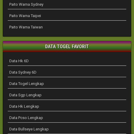
Paito Warna Sydney
Paito Warna Taipei
Paito Warna Taiwan
DATA TOGEL FAVORIT
Data Hk 6D
Data Sydney 6D
Data Togel Lengkap
Data Sgp Lengkap
Data Hk Lengkap
Data Pcso Lengkap
Data Bullseye Lengkap