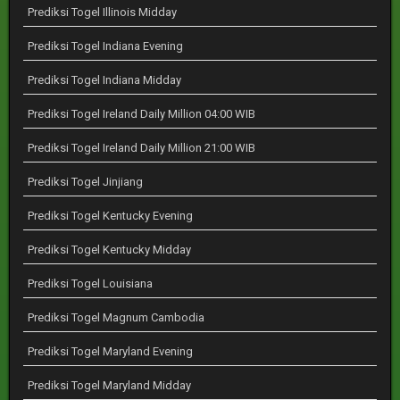
Prediksi Togel Illinois Midday
Prediksi Togel Indiana Evening
Prediksi Togel Indiana Midday
Prediksi Togel Ireland Daily Million 04:00 WIB
Prediksi Togel Ireland Daily Million 21:00 WIB
Prediksi Togel Jinjiang
Prediksi Togel Kentucky Evening
Prediksi Togel Kentucky Midday
Prediksi Togel Louisiana
Prediksi Togel Magnum Cambodia
Prediksi Togel Maryland Evening
Prediksi Togel Maryland Midday