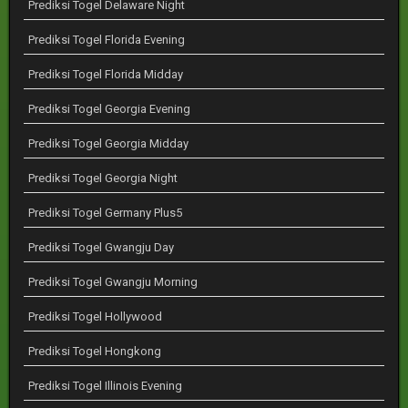
Prediksi Togel Delaware Night
Prediksi Togel Florida Evening
Prediksi Togel Florida Midday
Prediksi Togel Georgia Evening
Prediksi Togel Georgia Midday
Prediksi Togel Georgia Night
Prediksi Togel Germany Plus5
Prediksi Togel Gwangju Day
Prediksi Togel Gwangju Morning
Prediksi Togel Hollywood
Prediksi Togel Hongkong
Prediksi Togel Illinois Evening