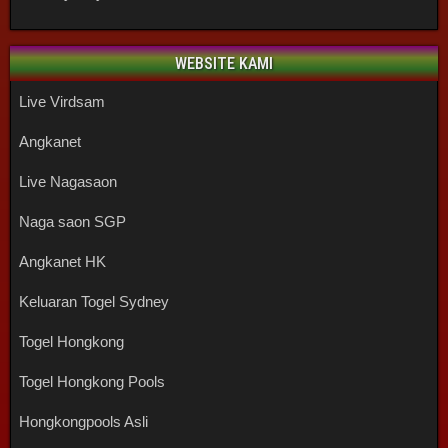
WEBSITE KAMI
Live Virdsam
Angkanet
Live Nagasaon
Naga saon SGP
Angkanet HK
Keluaran Togel Sydney
Togel Hongkong
Togel Hongkong Pools
Hongkongpools Asli