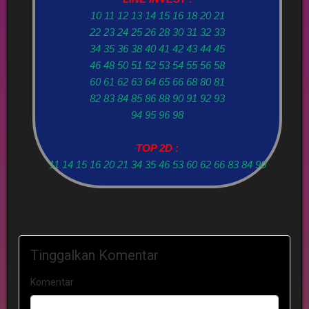
10 11 12 13 14 15 16 18 20 21
22 23 24 25 26 28 30 31 32 33
34 35 36 38 40 41 42 43 44 45
46 48 50 51 52 53 54 55 56 58
60 61 62 63 64 65 66 68 80 81
82 83 84 85 86 88 90 91 92 93
94 95 96 98
TOP 2D :
11 14 15 16 20 21 34 35 46 53 60 62 66 83 84 90
Tinggalkan Komentar
Komentar