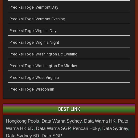
Prediksi Togel Vermont Day
Prediksi Togel Vermont Evening
Prediksi Togel Virginia Day
Prediksi Togel Virginia Night
Prediksi Togel Washington Dc Evening
Prediksi Togel Washington Dc Midday
Prediksi Togel West Virginia
Prediksi Togel Wisconsin
BEST LINK
Hongkong Pools
,
Data Warna Sydney
,
Data Warna HK
,
Paito
Warna HK 6D
,
Data Warna SGP
,
Pencari Hoky
,
Data Sydney
,
Data Sydney 6D
,
Data SGP