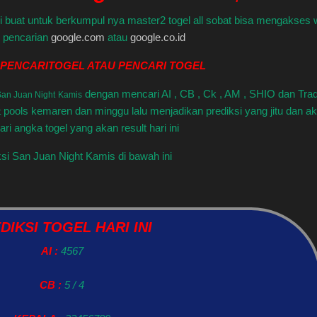
di buat untuk berkumpul nya master2 togel all sobat bisa mengakses
n pencarian
google.com
atau
google.co.id
k
PENCARITOGEL ATAU PENCARI TOGEL
dengan mencari AI , CB , Ck , AM , SHIO dan Trad
San Juan Night
Kamis
pools kemaren dan minggu lalu menjadikan prediksi yang jitu dan ak
t
ri angka togel yang akan result hari ini
iksi San Juan Night Kamis di bawah ini
DIKSI TOGEL HARI INI
AI :
4567
CB :
5 / 4