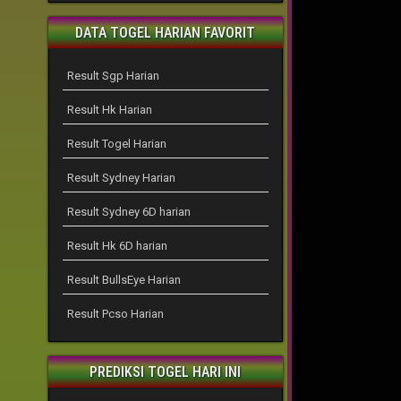
DATA TOGEL HARIAN FAVORIT
Result Sgp Harian
Result Hk Harian
Result Togel Harian
Result Sydney Harian
Result Sydney 6D harian
Result Hk 6D harian
Result BullsEye Harian
Result Pcso Harian
PREDIKSI TOGEL HARI INI