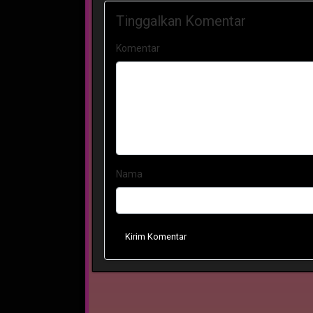
Tinggalkan Komentar
Komentar
Nama
Kirim Komentar