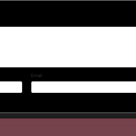
Email