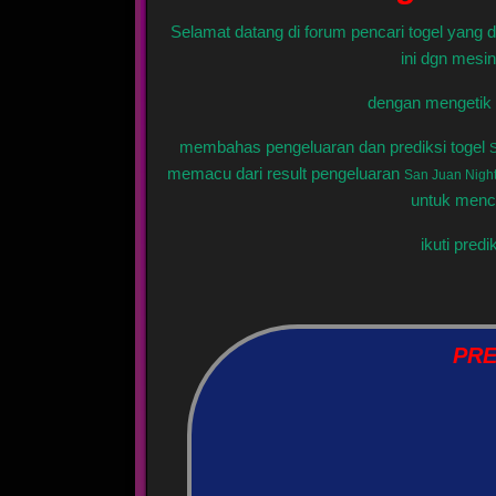
Selamat datang di forum pencari togel yang 
ini dgn mesi
dengan mengeti
membahas pengeluaran dan prediksi togel
memacu dari result pengeluaran
San Juan Nigh
untuk menca
ikuti pred
PRE