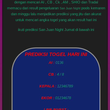
dengan mencari AI , CB , Ck , AM , SHIO dan Tradal
memacu dari result pengeluaran
pools kemaren
San Juan Night
dan minggu lalu menjadikan prediksi yang jitu dan akurat
untuk mencari angka togel yang akan result hari ini
ikuti prediksi San Juan Night Jumat di bawah ini
PREDIKSI TOGEL HARI INI
AI :
0136
CB :
4 / 8
KEPALA :
12346789
EKOR :
01234678
LINE INVEST :