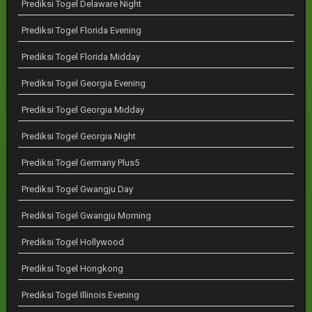
Prediksi Togel Delaware Night
Prediksi Togel Florida Evening
Prediksi Togel Florida Midday
Prediksi Togel Georgia Evening
Prediksi Togel Georgia Midday
Prediksi Togel Georgia Night
Prediksi Togel Germany Plus5
Prediksi Togel Gwangju Day
Prediksi Togel Gwangju Morning
Prediksi Togel Hollywood
Prediksi Togel Hongkong
Prediksi Togel Illinois Evening