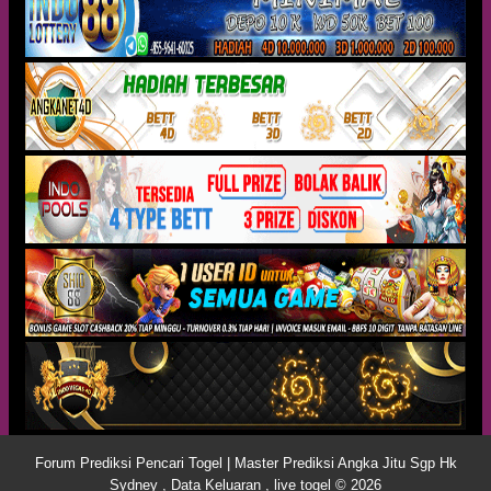
Forum Prediksi Pencari Togel | Master Prediksi Angka Jitu Sgp Hk
Sydney , Data Keluaran , live togel © 2026