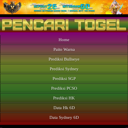
Home
Paito Warna
Prediksi Bullseye
Prediksi Sydney
Prediksi SGP
Prediksi PCSO
Prediksi HK
Data Hk 6D
Data Sydney 6D