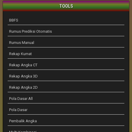
TOOLS
BBFS
Rumus Prediksi Otomatis
Rumus Manual
Rekap Kumat
Rekap Angka CT
Rekap Angka 3D
Rekap Angka 2D
Pola Dasar All
Pola Dasar
Pembalik Angka