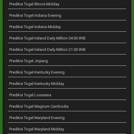
Prediksi Togel Illinois Midday
Prediksi Togel Indiana Evening
Prediksi Togel Indiana Midday
Prediksi Togel Ireland Daily Million 04:00 WIB
Prediksi Togel Ireland Daily Million 21:00 WIB
Prediksi Togel Jinjiang
Prediksi Togel Kentucky Evening
Prediksi Togel Kentucky Midday
Prediksi Togel Louisiana
Prediksi Togel Magnum Cambodia
Prediksi Togel Maryland Evening
Prediksi Togel Maryland Midday