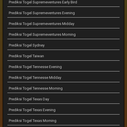
Prediksi Togel Supremeventures Early Bird
Prediksi Togel Supremeventures Evening
Prediksi Togel Supremeventures Midday
Prediksi Togel Supremeventures Morning
Prediksi Togel Sydney
Prediksi Togel Taiwan
Prediksi Togel Tennesse Evening
Prediksi Togel Tennesse Midday
Prediksi Togel Tennesse Morning
Prediksi Togel Texas Day
Prediksi Togel Texas Evening
Prediksi Togel Texas Morning