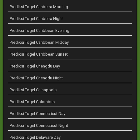
Prediksi Togel Canberra Morning
Prediksi Togel Canberra Night
Prediksi Togel Caribbean Evening
Prediksi Togel Caribbean Midday
Prediksi Togel Caribbean Sunset
Prediksi Togel Chengdu Day
Prediksi Togel Chengdu Night
Prediksi Togel Chinapools
Prediksi Togel Colombus
Prediksi Togel Connecticut Day
Prediksi Togel Connecticut Night
Prediksi Togel Delaware Day