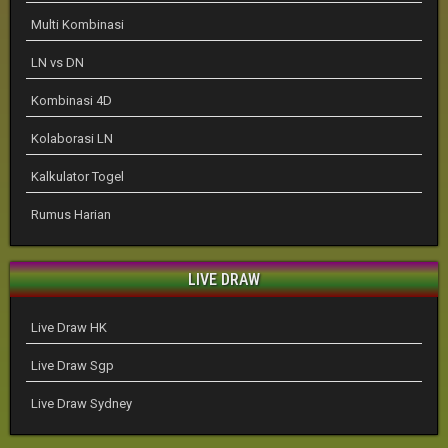
Multi Kombinasi
LN vs DN
Kombinasi 4D
Kolaborasi LN
Kalkulator Togel
Rumus Harian
LIVE DRAW
Live Draw HK
Live Draw Sgp
Live Draw Sydney