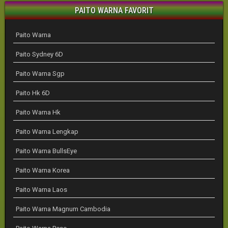
PAITO WARNA FAVORIT
Paito Warna
Paito Sydney 6D
Paito Warna Sgp
Paito Hk 6D
Paito Warna Hk
Paito Warna Lengkap
Paito Warna BullsEye
Paito Warna Korea
Paito Warna Laos
Paito Warna Magnum Cambodia