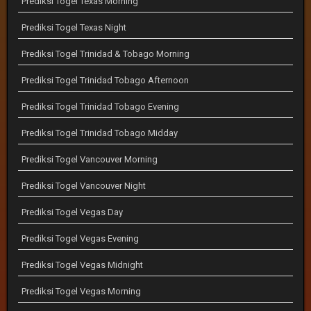
Prediksi Togel Texas Morning
Prediksi Togel Texas Night
Prediksi Togel Trinidad & Tobago Morning
Prediksi Togel Trinidad Tobago Afternoon
Prediksi Togel Trinidad Tobago Evening
Prediksi Togel Trinidad Tobago Midday
Prediksi Togel Vancouver Morning
Prediksi Togel Vancouver Night
Prediksi Togel Vegas Day
Prediksi Togel Vegas Evening
Prediksi Togel Vegas Midnight
Prediksi Togel Vegas Morning