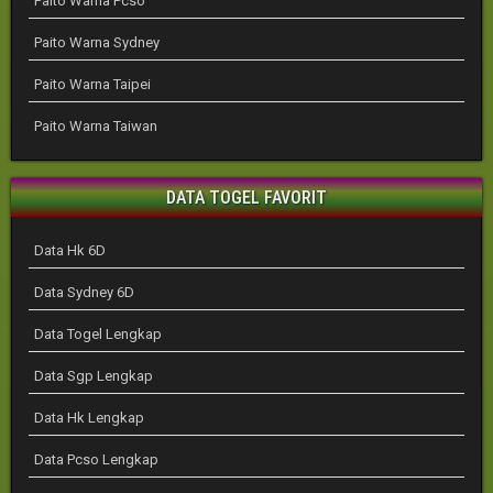
Paito Warna Pcso
Paito Warna Sydney
Paito Warna Taipei
Paito Warna Taiwan
DATA TOGEL FAVORIT
Data Hk 6D
Data Sydney 6D
Data Togel Lengkap
Data Sgp Lengkap
Data Hk Lengkap
Data Pcso Lengkap