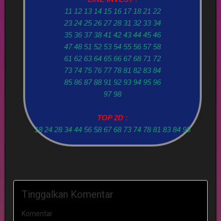
11 12 13 14 15 16 17 18 21 22
23 24 25 26 27 28 31 32 33 34
35 36 37 38 41 42 43 44 45 46
47 48 51 52 53 54 55 56 57 58
61 62 63 64 65 66 67 68 71 72
73 74 75 76 77 78 81 82 83 84
85 86 87 88 91 92 93 94 95 96
97 98
TOP 2D :
18 24 28 34 44 56 58 67 68 73 74 78 81 83 84 95
Tinggalkan Komentar
Komentar