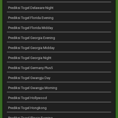
Prediksi Togel Delaware Night
Prediksi Togel Florida Evening
Prediksi Togel Florida Midday
Prediksi Togel Georgia Evening
Prediksi Togel Georgia Midday
Prediksi Togel Georgia Night
Prediksi Togel Germany Plus5
Prediksi Togel Gwangju Day
Prediksi Togel Gwangju Morning
Prediksi Togel Hollywood
Prediksi Togel Hongkong
Prediksi Togel Illinois Evening