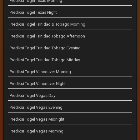
Prediksi Togel Texas Morning
Prediksi Togel Texas Night
Prediksi Togel Trinidad & Tobago Morning
Prediksi Togel Trinidad Tobago Afternoon
Prediksi Togel Trinidad Tobago Evening
Prediksi Togel Trinidad Tobago Midday
Prediksi Togel Vancouver Morning
Prediksi Togel Vancouver Night
Prediksi Togel Vegas Day
Prediksi Togel Vegas Evening
Prediksi Togel Vegas Midnight
Prediksi Togel Vegas Morning