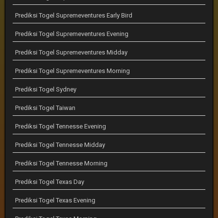
Prediksi Togel Supremeventures Early Bird
Prediksi Togel Supremeventures Evening
Prediksi Togel Supremeventures Midday
Prediksi Togel Supremeventures Morning
Prediksi Togel Sydney
Prediksi Togel Taiwan
Prediksi Togel Tennesse Evening
Prediksi Togel Tennesse Midday
Prediksi Togel Tennesse Morning
Prediksi Togel Texas Day
Prediksi Togel Texas Evening