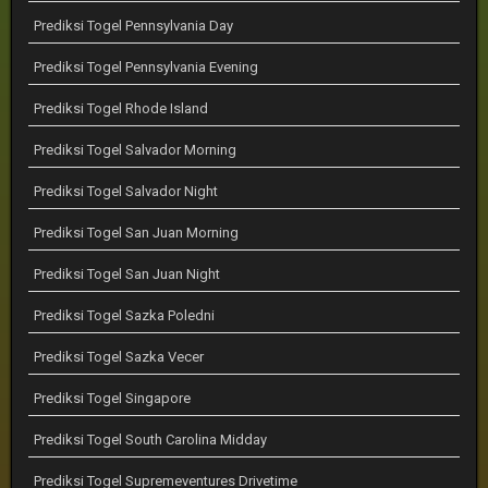
Prediksi Togel Pennsylvania Day
Prediksi Togel Pennsylvania Evening
Prediksi Togel Rhode Island
Prediksi Togel Salvador Morning
Prediksi Togel Salvador Night
Prediksi Togel San Juan Morning
Prediksi Togel San Juan Night
Prediksi Togel Sazka Poledni
Prediksi Togel Sazka Vecer
Prediksi Togel Singapore
Prediksi Togel South Carolina Midday
Prediksi Togel Supremeventures Drivetime