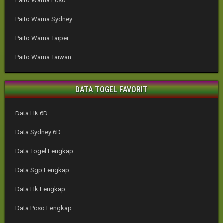
Paito Warna Pcso
Paito Warna Sydney
Paito Warna Taipei
Paito Warna Taiwan
DATA TOGEL FAVORIT
Data Hk 6D
Data Sydney 6D
Data Togel Lengkap
Data Sgp Lengkap
Data Hk Lengkap
Data Pcso Lengkap