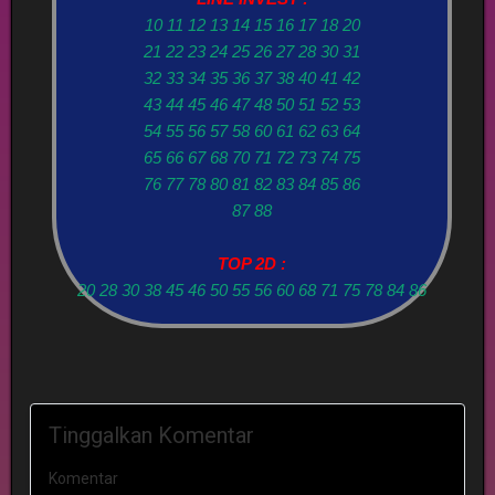
10 11 12 13 14 15 16 17 18 20
21 22 23 24 25 26 27 28 30 31
32 33 34 35 36 37 38 40 41 42
43 44 45 46 47 48 50 51 52 53
54 55 56 57 58 60 61 62 63 64
65 66 67 68 70 71 72 73 74 75
76 77 78 80 81 82 83 84 85 86
87 88
TOP 2D :
20 28 30 38 45 46 50 55 56 60 68 71 75 78 84 86
Tinggalkan Komentar
Komentar