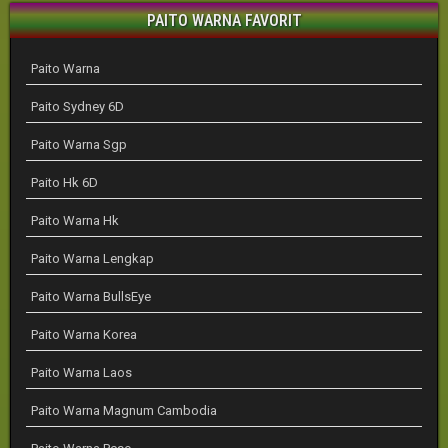
PAITO WARNA FAVORIT
Paito Warna
Paito Sydney 6D
Paito Warna Sgp
Paito Hk 6D
Paito Warna Hk
Paito Warna Lengkap
Paito Warna BullsEye
Paito Warna Korea
Paito Warna Laos
Paito Warna Magnum Cambodia