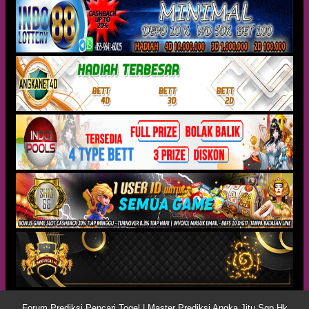
Forum Prediksi Pencari Togel | Master Prediksi Angka Jitu Sgp Hk