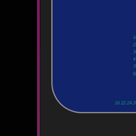
1
2
3
4
7
8
16 22 24 2