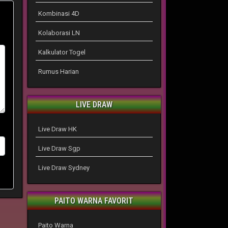
Kombinasi 4D
Kolaborasi LN
Kalkulator Togel
Rumus Harian
LIVE DRAW
Live Draw HK
Live Draw Sgp
Live Draw Sydney
PAITO WARNA FAVORIT
Paito Warna