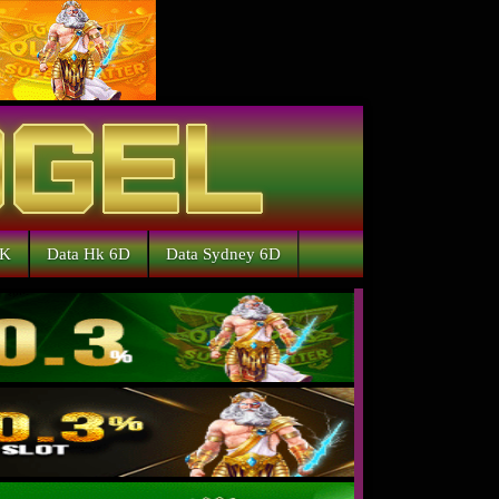
HK
Data Hk 6D
Data Sydney 6D