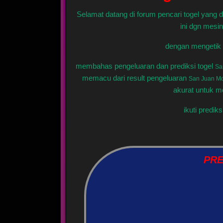
Selamat datang di forum pencari togel yang 
ini dgn mesi
dengan mengeti
membahas pengeluaran dan prediksi togel
Sa
memacu dari result pengeluaran
San Juan Mo
akurat untuk me
ikuti predik
PRE