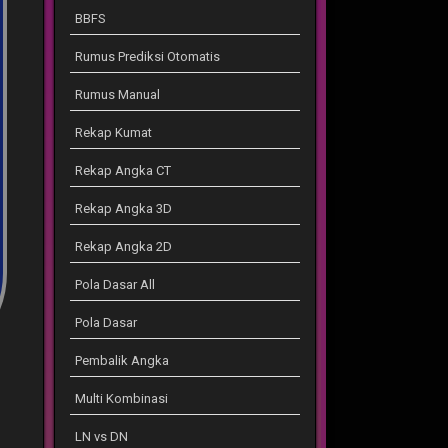
BBFS
Rumus Prediksi Otomatis
Rumus Manual
Rekap Kumat
Rekap Angka CT
Rekap Angka 3D
Rekap Angka 2D
Pola Dasar All
Pola Dasar
Pembalik Angka
Multi Kombinasi
LN vs DN