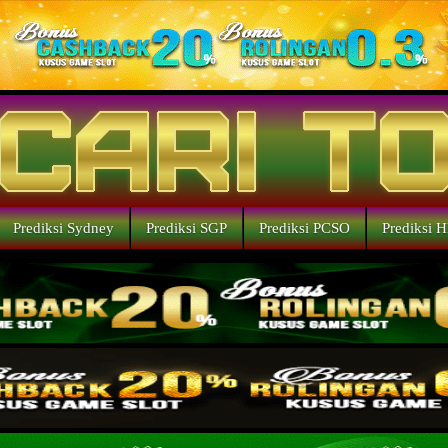
Prediksi Sydney
Prediksi SGP
Prediksi PCSO
Prediksi 