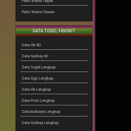
Paito Warna Taipei
Paito Warna Taiwan
DATA TOGEL FAVORIT
Data Hk 6D
Data Sydney 6D
Data Togel Lengkap
Data Sgp Lengkap
Data Hk Lengkap
Data Pcso Lengkap
Data Bullseye Lengkap
Data Sydney Lengkap