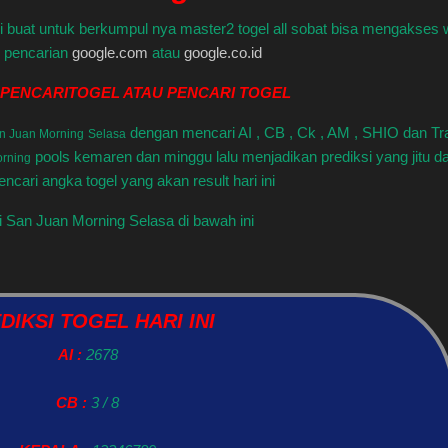
di buat untuk berkumpul nya master2 togel all sobat bisa mengakses
n pencarian
google.com
atau
google.co.id
k
PENCARITOGEL ATAU PENCARI TOGEL
dengan mencari AI , CB , Ck , AM , SHIO dan Tr
n Juan Morning
Selasa
pools kemaren dan minggu lalu menjadikan prediksi yang jitu d
rning
ncari angka togel yang akan result hari ini
si San Juan Morning Selasa di bawah ini
DIKSI TOGEL HARI INI
AI :
2678
CB :
3 / 8