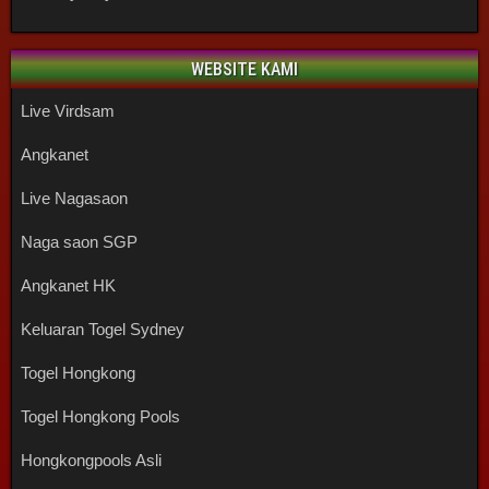
WEBSITE KAMI
Live Virdsam
Angkanet
Live Nagasaon
Naga saon SGP
Angkanet HK
Keluaran Togel Sydney
Togel Hongkong
Togel Hongkong Pools
Hongkongpools Asli