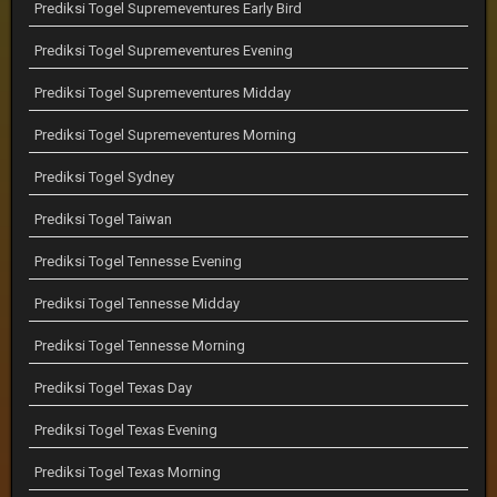
Prediksi Togel Supremeventures Early Bird
Prediksi Togel Supremeventures Evening
Prediksi Togel Supremeventures Midday
Prediksi Togel Supremeventures Morning
Prediksi Togel Sydney
Prediksi Togel Taiwan
Prediksi Togel Tennesse Evening
Prediksi Togel Tennesse Midday
Prediksi Togel Tennesse Morning
Prediksi Togel Texas Day
Prediksi Togel Texas Evening
Prediksi Togel Texas Morning