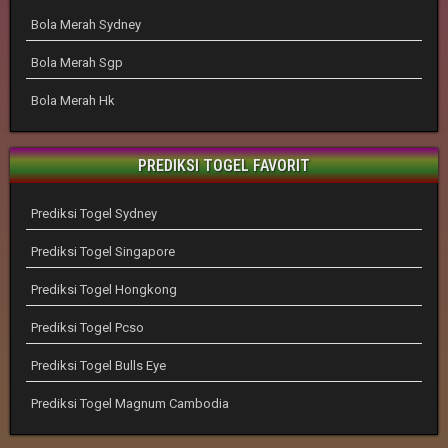
Bola Merah Sydney
Bola Merah Sgp
Bola Merah Hk
PREDIKSI TOGEL FAVORIT
Prediksi Togel Sydney
Prediksi Togel Singapore
Prediksi Togel Hongkong
Prediksi Togel Pcso
Prediksi Togel Bulls Eye
Prediksi Togel Magnum Cambodia