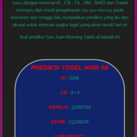
dengan mencari AI , CB , Ck , AM , SHIO dan Tradal
Sabtu
memacu dari result pengeluaran
pools
San Juan Morning
kemaren dan minggu lalu menjadikan prediksi yang jitu dan
akurat untuk mencari angka togel yang akan result hari ini
ikuti prediksi San Juan Morning Sabtu di bawah ini
PREDIKSI TOGEL HARI INI
AI :
0268
CB :
8 / 4
KEPALA :
12456789
EKOR :
01245678
LINE INVEST :