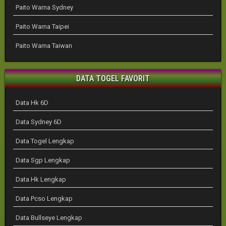
Paito Warna Sydney
Paito Warna Taipei
Paito Warna Taiwan
DATA TOGEL FAVORIT
Data Hk 6D
Data Sydney 6D
Data Togel Lengkap
Data Sgp Lengkap
Data Hk Lengkap
Data Pcso Lengkap
Data Bullseye Lengkap