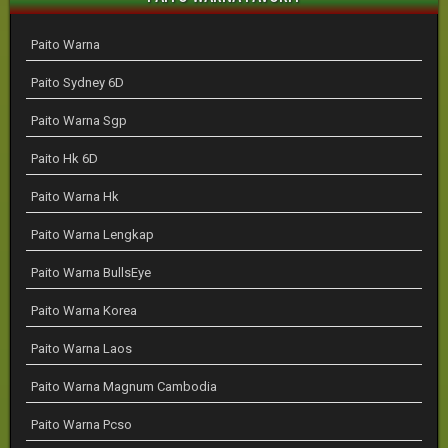
Paito Warna
Paito Sydney 6D
Paito Warna Sgp
Paito Hk 6D
Paito Warna Hk
Paito Warna Lengkap
Paito Warna BullsEye
Paito Warna Korea
Paito Warna Laos
Paito Warna Magnum Cambodia
Paito Warna Pcso