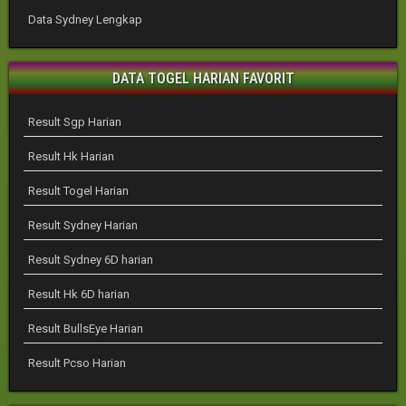
Data Sydney Lengkap
DATA TOGEL HARIAN FAVORIT
Result Sgp Harian
Result Hk Harian
Result Togel Harian
Result Sydney Harian
Result Sydney 6D harian
Result Hk 6D harian
Result BullsEye Harian
Result Pcso Harian