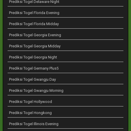
Prediksi Togel Delaware Night
Prediksi Togel Florida Evening
Prediksi Togel Florida Midday
Prediksi Togel Georgia Evening
Prediksi Togel Georgia Midday
Prediksi Togel Georgia Night
Prediksi Togel Germany Plus5
Prediksi Togel Gwangju Day
Prediksi Togel Gwangju Morning
Prediksi Togel Hollywood
Prediksi Togel Hongkong
Prediksi Togel Illinois Evening