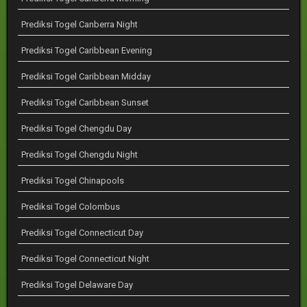
Prediksi Togel Canberra Night
Prediksi Togel Caribbean Evening
Prediksi Togel Caribbean Midday
Prediksi Togel Caribbean Sunset
Prediksi Togel Chengdu Day
Prediksi Togel Chengdu Night
Prediksi Togel Chinapools
Prediksi Togel Colombus
Prediksi Togel Connecticut Day
Prediksi Togel Connecticut Night
Prediksi Togel Delaware Day