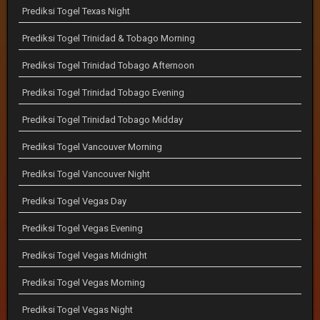
Prediksi Togel Texas Night
Prediksi Togel Trinidad & Tobago Morning
Prediksi Togel Trinidad Tobago Afternoon
Prediksi Togel Trinidad Tobago Evening
Prediksi Togel Trinidad Tobago Midday
Prediksi Togel Vancouver Morning
Prediksi Togel Vancouver Night
Prediksi Togel Vegas Day
Prediksi Togel Vegas Evening
Prediksi Togel Vegas Midnight
Prediksi Togel Vegas Morning
Prediksi Togel Vegas Night