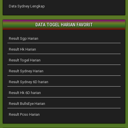
Data Sydney Lengkap
DATA TOGEL HARIAN FAVORIT
Result Sgp Harian
Result Hk Harian
Result Togel Harian
Result Sydney Harian
Result Sydney 6D harian
Result Hk 6D harian
Result BullsEye Harian
Result Pcso Harian