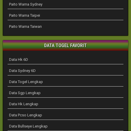
Paito Warna Sydney
Paito Warna Taipei
Paito Warna Taiwan
DATA TOGEL FAVORIT
Data Hk 6D
Data Sydney 6D
Data Togel Lengkap
Data Sgp Lengkap
Data Hk Lengkap
Data Pcso Lengkap
Data Bullseye Lengkap