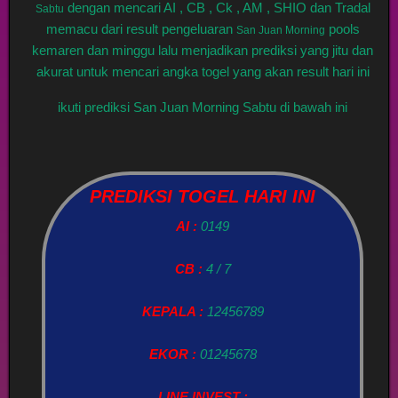
dengan mencari AI , CB , Ck , AM , SHIO dan Tradal
Sabtu
memacu dari result pengeluaran
pools
San Juan Morning
kemaren dan minggu lalu menjadikan prediksi yang jitu dan
akurat untuk mencari angka togel yang akan result hari ini
ikuti prediksi San Juan Morning Sabtu di bawah ini
PREDIKSI TOGEL HARI INI
AI :
0149
CB :
4 / 7
KEPALA :
12456789
EKOR :
01245678
LINE INVEST :