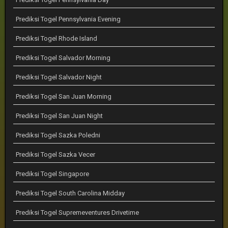
Prediksi Togel Pennsylvania Evening
Prediksi Togel Rhode Island
Prediksi Togel Salvador Morning
Prediksi Togel Salvador Night
Prediksi Togel San Juan Morning
Prediksi Togel San Juan Night
Prediksi Togel Sazka Poledni
Prediksi Togel Sazka Vecer
Prediksi Togel Singapore
Prediksi Togel South Carolina Midday
Prediksi Togel Supremeventures Drivetime