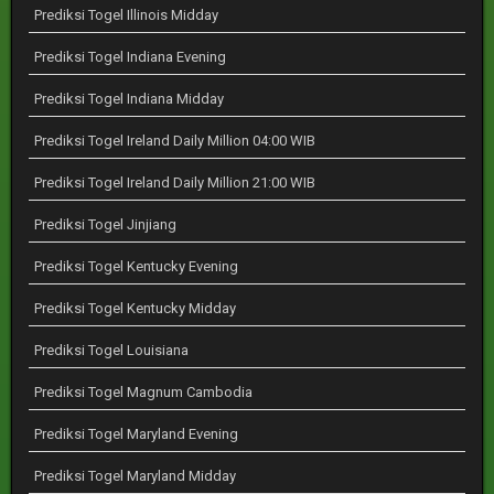
Prediksi Togel Illinois Midday
Prediksi Togel Indiana Evening
Prediksi Togel Indiana Midday
Prediksi Togel Ireland Daily Million 04:00 WIB
Prediksi Togel Ireland Daily Million 21:00 WIB
Prediksi Togel Jinjiang
Prediksi Togel Kentucky Evening
Prediksi Togel Kentucky Midday
Prediksi Togel Louisiana
Prediksi Togel Magnum Cambodia
Prediksi Togel Maryland Evening
Prediksi Togel Maryland Midday