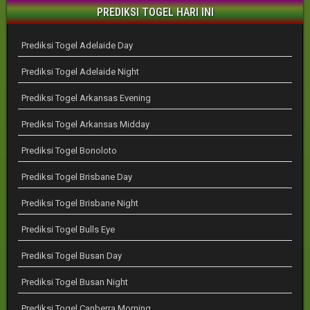
PREDIKSI TOGEL HARI INI
Prediksi Togel Adelaide Day
Prediksi Togel Adelaide Night
Prediksi Togel Arkansas Evening
Prediksi Togel Arkansas Midday
Prediksi Togel Bonoloto
Prediksi Togel Brisbane Day
Prediksi Togel Brisbane Night
Prediksi Togel Bulls Eye
Prediksi Togel Busan Day
Prediksi Togel Busan Night
Prediksi Togel Canberra Morning